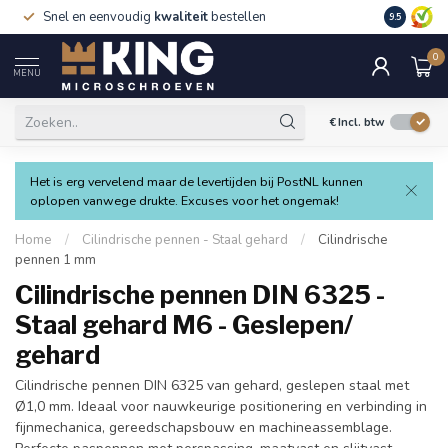
Snel en eenvoudig
kwaliteit
bestellen
9.5
0
MENU
€
Incl. btw
Het is erg vervelend maar de levertijden bij PostNL kunnen
oplopen vanwege drukte. Excuses voor het ongemak!
Home
/
Cilindrische pennen - Staal gehard
/
Cilindrische
pennen 1 mm
Cilindrische pennen DIN 6325 -
Staal gehard M6 - Geslepen/
gehard
Cilindrische pennen DIN 6325 van gehard, geslepen staal met
Ø1,0 mm. Ideaal voor nauwkeurige positionering en verbinding in
fijnmechanica, gereedschapsbouw en machineassemblage.