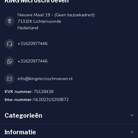
KING Microschroeven
Nieuwe Maat 19 - (Geen bezoekadres!)
7131EK Lichtenvoorde
Nederland
+31620977446
+31620977446
info@kingmicroschroeven.nl
KVK nummer:
75128438
btw-nummer:
NL002315250B72
Categorieën
Informatie