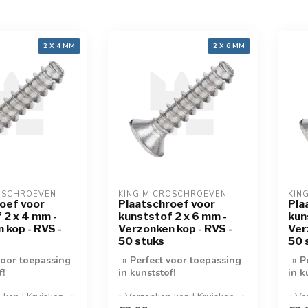
2 X 4 MM
2 X 6 MM
OSCHROEVEN
KING MICROSCHROEVEN
KIN
oef voor
Plaatschroef voor
Pla
 2 x 4 mm -
kunststof 2 x 6 mm -
kun
 kop - RVS -
Verzonken kop - RVS -
Ver
50 stuks
50 
voor toepassing
-
» Perfect voor toepassing
-
» P
f!
in kunststof!
in k
 kop | Kruiskop- »
» Verzonken kop | Kruiskop- »
» Ve