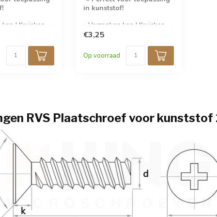
f!
in kunststof!
 kop | Kruiskop- »
» Verzonken kop | Kruiskop- »
0 stuks per
RVS A2- » 50 stuks per
€3,25
verpakking-
Op voorraad
gen RVS Plaatschroef voor kunststo