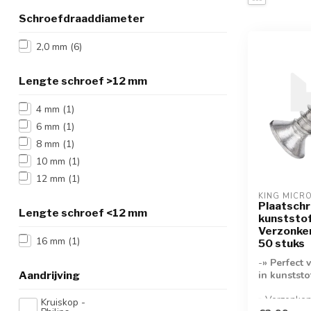
Schroefdraaddiameter
2,0 mm
(6)
Lengte schroef >12 mm
4 mm
(1)
6 mm
(1)
8 mm
(1)
10 mm
(1)
12 mm
(1)
KING MICR
Plaatschr
Lengte schroef <12 mm
kunststof
Verzonken
16 mm
(1)
50 stuks
-
» Perfect 
Aandrijving
in kunststo
» Verzonken
Kruiskop -