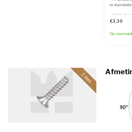
in kunststo
» Verzonken
RVS A2- » 5
€3,30
verpakking-
Op voorraad
Afmetin