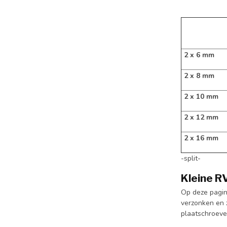
2 x 6 mm
2 x 8 mm
2 x 10 mm
2 x 12 mm
2 x 16 mm
-split-
Kleine R
Op deze pagin
verzonken en 
plaatschroeve