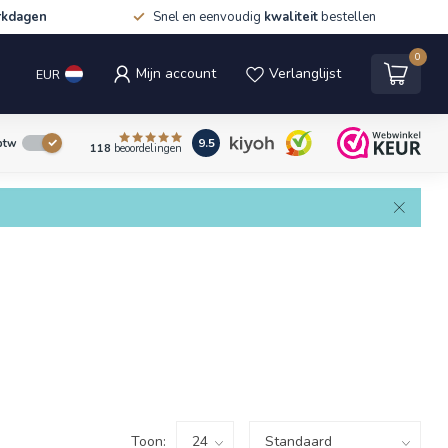
rkdagen
Snel en eenvoudig
kwaliteit
bestellen
0
Mijn account
Verlanglijst
EUR
9.5
 btw
118
beoordelingen
Toon: