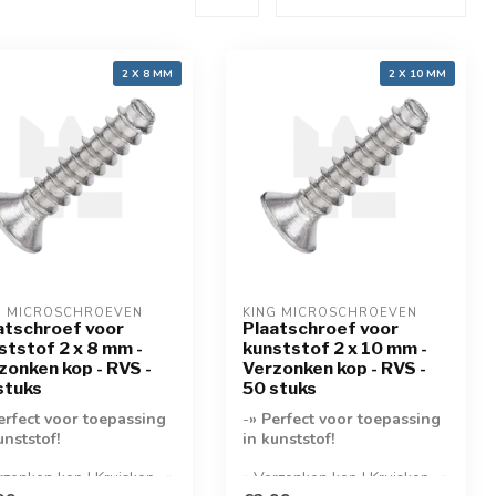
2 X 8 MM
2 X 10 MM
G MICROSCHROEVEN
KING MICROSCHROEVEN
atschroef voor
Plaatschroef voor
ststof 2 x 8 mm -
kunststof 2 x 10 mm -
zonken kop - RVS -
Verzonken kop - RVS -
stuks
50 stuks
erfect voor toepassing
-
» Perfect voor toepassing
unststof!
in kunststof!
rzonken kop | Kruiskop- »
» Verzonken kop | Kruiskop- »