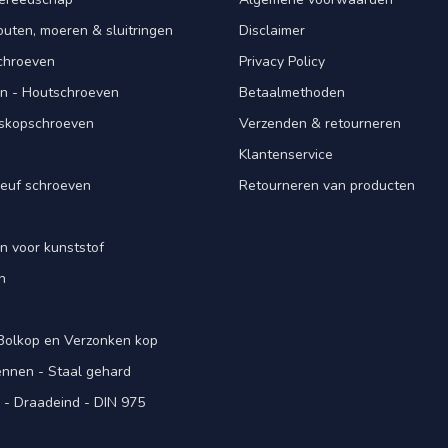
ten, moeren & sluitringen
Disclaimer
schroeven
Privacy Policy
n - Houtschroeven
Betaalmethoden
iskopschroeven
Verzenden & retourneren
Klantenservice
euf schroeven
Retourneren van producten
n voor kunststof
n
 Bolkop en Verzonken kop
pennen - Staal gehard
- Draadeind - DIN 975