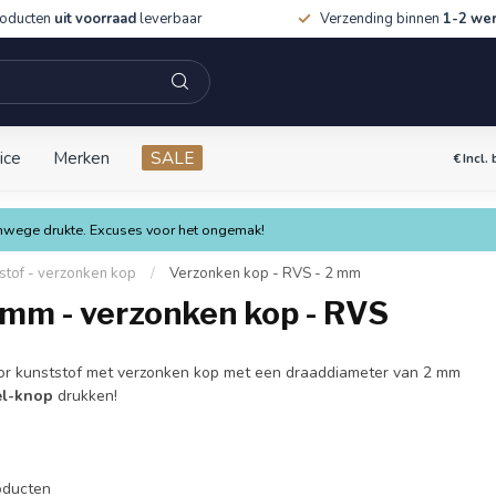
roducten
uit voorraad
leverbaar
Verzending binnen
1-2 we
ice
Merken
SALE
€
Incl.
vanwege drukte. Excuses voor het ongemak!
stof - verzonken kop
/
Verzonken kop - RVS - 2 mm
 mm - verzonken kop - RVS
voor kunststof met verzonken kop met een draaddiameter van 2 mm
el-knop
drukken!
ducten