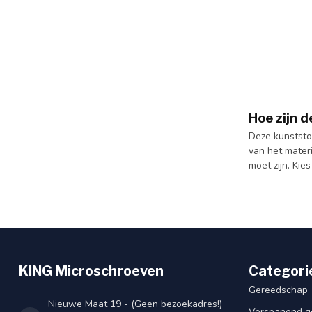
Hoe zijn 
Deze kunststo
van het materi
moet zijn. Kie
KING Microschroeven
Categori
Gereedschap
Nieuwe Maat 19 - (Geen bezoekadres!)
Verspanend g