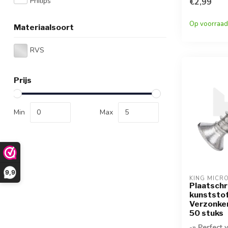
Philips
RVS A2- » 5
€2,99
verpakking-
Op voorraad
Materiaalsoort
RVS
Prijs
Min
Max
9,9
KING MICR
Plaatschr
kunststof
Verzonken
50 stuks
-
» Perfect 