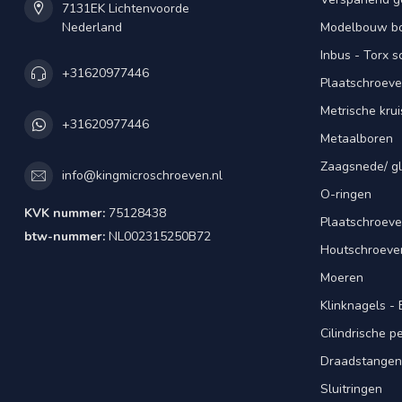
7131EK Lichtenvoorde
Nederland
Modelbouw bou
Inbus - Torx 
+31620977446
Plaatschroeve
Metrische kru
+31620977446
Metaalboren
Zaagsnede/ gl
info@kingmicroschroeven.nl
O-ringen
KVK nummer:
75128438
Plaatschroeve
btw-nummer:
NL002315250B72
Houtschroeve
Moeren
Klinknagels -
Cilindrische 
Draadstangen 
Sluitringen