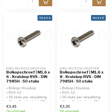
M1,6 X 6
M1,6 X 8
KING MICROSCHROEVEN
KING MICROSCHROEVEN
Bolkopschroef | M1,6 x
Bolkopschroef | M1,6 x
6 - Kruiskop RVS - DIN
8 - Kruiskop RVS - DIN
7985H - 50 stuks
7985H - 50 stuks
» Bolkop | Kruiskop
» Bolkop | Kruiskop
» RVS A2
» RVS A2
» 50 stuks per verpakking
» 50 stuks per verpakking
» Koop 5 stuks krijg 5%
» Koop 5 stuks krijg 5%
korting!
€3,45
korting!
€3,35
Op voorraad
Op voorraad