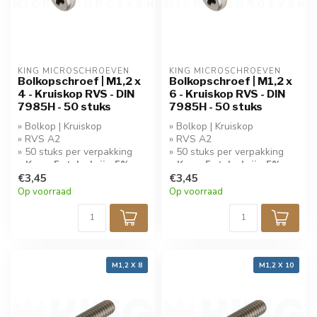
KING MICROSCHROEVEN
KING MICROSCHROEVEN
Bolkopschroef | M1,2 x
Bolkopschroef | M1,2 x
4 - Kruiskop RVS - DIN
6 - Kruiskop RVS - DIN
7985H - 50 stuks
7985H - 50 stuks
» Bolkop | Kruiskop
» Bolkop | Kruiskop
» RVS A2
» RVS A2
» 50 stuks per verpakking
» 50 stuks per verpakking
» Koop 5 stuks krijg 5%
» Koop 5 stuks krijg 5%
korting!
€3,45
korting!
€3,45
Op voorraad
Op voorraad
M1,2 X 8
M1,2 X 10