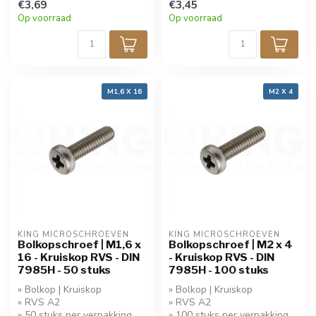
korting!
€3,69
korting!
€3,45
Op voorraad
Op voorraad
M1,6 X 16
M2 X 4
KING MICROSCHROEVEN
KING MICROSCHROEVEN
Bolkopschroef | M1,6 x
Bolkopschroef | M2 x 4
16 - Kruiskop RVS - DIN
- Kruiskop RVS - DIN
7985H - 50 stuks
7985H - 100 stuks
» Bolkop | Kruiskop
» Bolkop | Kruiskop
» RVS A2
» RVS A2
» 50 stuks per verpakking
» 100 stuks per verpakking