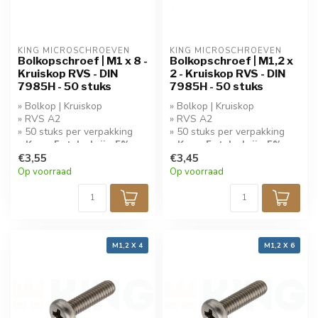
KING MICROSCHROEVEN
KING MICROSCHROEVEN
Bolkopschroef | M1 x 8 -
Bolkopschroef | M1,2 x
Kruiskop RVS - DIN
2 - Kruiskop RVS - DIN
7985H - 50 stuks
7985H - 50 stuks
» Bolkop | Kruiskop
» Bolkop | Kruiskop
» RVS A2
» RVS A2
» 50 stuks per verpakking
» 50 stuks per verpakking
» Koop 5 stuks krijg 5%
» Koop 5 stuks krijg 5%
korting!
€3,55
korting!
€3,45
Op voorraad
Op voorraad
M1,2 X 4
M1,2 X 6