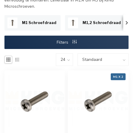
eenvoudig te monteren. Leverbaar in M1,4 t/m M3 bij KING
Microschroeven.
M1 Schroefdraad
M1,2 Schroefdraad
Filters
M1 X 2