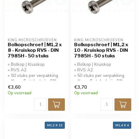
KING MICROSCHROEVEN
KING MICROSCHROEVEN
Bolkopschroef | M1,2 x
Bolkopschroef | M1,2 x
8 - Kruiskop RVS - DIN
10 - Kruiskop RVS - DIN
7985H - 50 stuks
7985H - 50 stuks
» Bolkop | Kruiskop
» Bolkop | Kruiskop
» RVS A2
» RVS A2
» 50 stuks per verpakking
» 50 stuks per verpakking
» Koop 5 stuks krijg 5%
» Koop 5 stuks krijg 5%
korting!
€3,60
korting!
€3,70
Op voorraad
Op voorraad
M1,2 X 12
M1,4 X 4