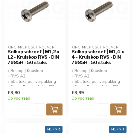
KING MICROSCHROEVEN
KING MICROSCHROEVEN
Bolkopschroef | M1,2 x
Bolkopschroef | M1,4 x
12 - Kruiskop RVS - DIN
4 - Kruiskop RVS - DIN
7985H - 50 stuks
7985H - 50 stuks
» Bolkop | Kruiskop
» Bolkop | Kruiskop
» RVS A2
» RVS A2
» 50 stuks per verpakking
» 50 stuks per verpakking
» Koop 5 stuks krijg 5%
» Koop 5 stuks krijg 5%
korting!
€3,80
korting!
€3,99
Op voorraad
Op voorraad
M1,4 X 6
M1,4 X 8