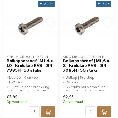
M1,4 X 10
M1,6 X 3
KING MICROSCHROEVEN
KING MICROSCHROEVEN
Bolkopschroef | M1,4 x
Bolkopschroef | M1,6 x
10 - Kruiskop RVS - DIN
3 - Kruiskop RVS - DIN
7985H - 50 stuks
7985H - 50 stuks
» Bolkop | Kruiskop
» Bolkop | Kruiskop
» RVS A2
» RVS A2
» 50 stuks per verpakking
» 50 stuks per verpakking
» Koop 5 stuks krijg 5%
» Koop 5 stuks krijg 5%
korting!
€3,99
korting!
€2,95
Op voorraad
Op voorraad