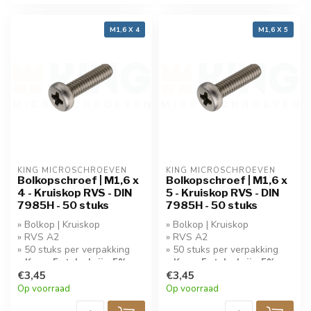
M1,6 X 4
M1,6 X 5
KING MICROSCHROEVEN
KING MICROSCHROEVEN
Bolkopschroef | M1,6 x
Bolkopschroef | M1,6 x
4 - Kruiskop RVS - DIN
5 - Kruiskop RVS - DIN
7985H - 50 stuks
7985H - 50 stuks
» Bolkop | Kruiskop
» Bolkop | Kruiskop
» RVS A2
» RVS A2
» 50 stuks per verpakking
» 50 stuks per verpakking
» Koop 5 stuks krijg 5%
» Koop 5 stuks krijg 5%
korting!
€3,45
korting!
€3,45
Op voorraad
Op voorraad