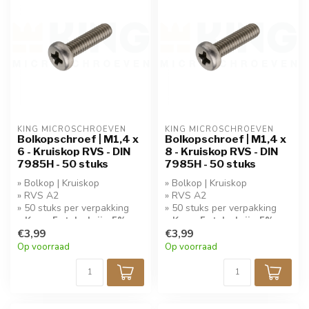
KING MICROSCHROEVEN
KING MICROSCHROEVEN
Bolkopschroef | M1,4 x
Bolkopschroef | M1,4 x
6 - Kruiskop RVS - DIN
8 - Kruiskop RVS - DIN
7985H - 50 stuks
7985H - 50 stuks
» Bolkop | Kruiskop
» Bolkop | Kruiskop
» RVS A2
» RVS A2
» 50 stuks per verpakking
» 50 stuks per verpakking
» Koop 5 stuks krijg 5%
» Koop 5 stuks krijg 5%
korting!
€3,99
korting!
€3,99
Op voorraad
Op voorraad