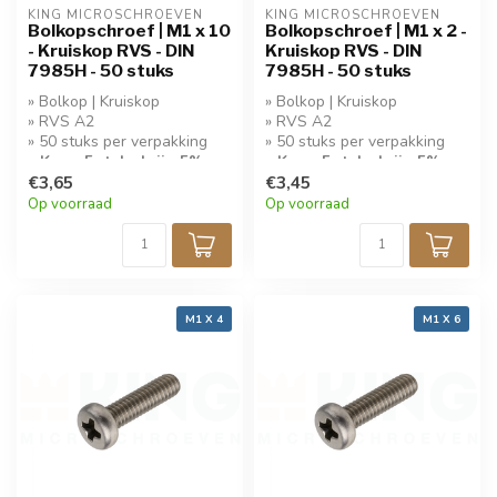
KING MICROSCHROEVEN
KING MICROSCHROEVEN
Bolkopschroef | M1 x 10
Bolkopschroef | M1 x 2 -
- Kruiskop RVS - DIN
Kruiskop RVS - DIN
7985H - 50 stuks
7985H - 50 stuks
» Bolkop | Kruiskop
» Bolkop | Kruiskop
» RVS A2
» RVS A2
» 50 stuks per verpakking
» 50 stuks per verpakking
» Koop 5 stuks krijg 5%
» Koop 5 stuks krijg 5%
korting!
€3,65
korting!
€3,45
Op voorraad
Op voorraad
M1 X 4
M1 X 6