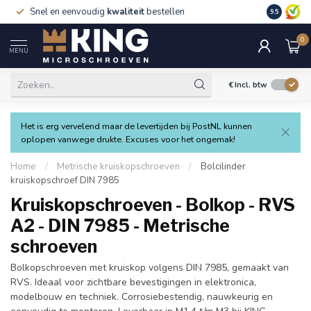
Snel en eenvoudig
kwaliteit
bestellen
9.5
0
MENU
€
Incl. btw
Het is erg vervelend maar de levertijden bij PostNL kunnen
oplopen vanwege drukte. Excuses voor het ongemak!
Home
/
Metrische kruiskopschroeven
/
Bolcilinder
kruiskopschroef DIN 7985
Kruiskopschroeven - Bolkop - RVS
A2 - DIN 7985 - Metrische
schroeven
Bolkopschroeven met kruiskop volgens DIN 7985, gemaakt van
RVS. Ideaal voor zichtbare bevestigingen in elektronica,
modelbouw en techniek. Corrosiebestendig, nauwkeurig en