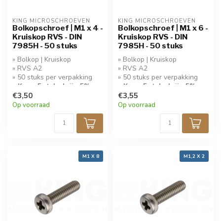
KING MICROSCHROEVEN
KING MICROSCHROEVEN
Bolkopschroef | M1 x 4 -
Bolkopschroef | M1 x 6 -
Kruiskop RVS - DIN
Kruiskop RVS - DIN
7985H - 50 stuks
7985H - 50 stuks
» Bolkop | Kruiskop
» Bolkop | Kruiskop
» RVS A2
» RVS A2
» 50 stuks per verpakking
» 50 stuks per verpakking
» Koop 5 stuks krijg 5%
» Koop 5 stuks krijg 5%
korting!
€3,50
korting!
€3,55
Op voorraad
Op voorraad
M1 X 8
M1,2 X 2