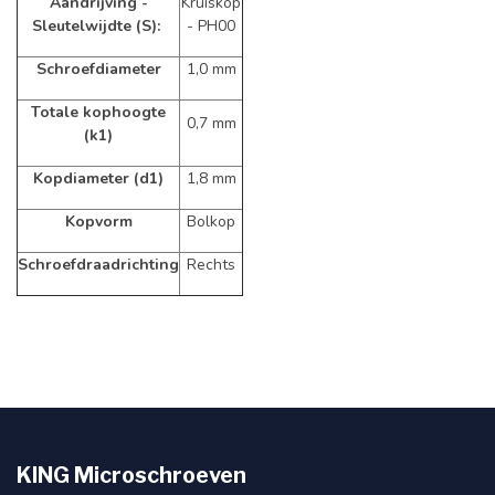
Aandrijving -
Kruiskop
Sleutelwijdte (S):
- PH00
Schroefdiameter
1,0 mm
Totale kophoogte
0,7 mm
(k1)
Kopdiameter (d1)
1,8 mm
Kopvorm
Bolkop
Schroefdraadrichting
Rechts
KING Microschroeven