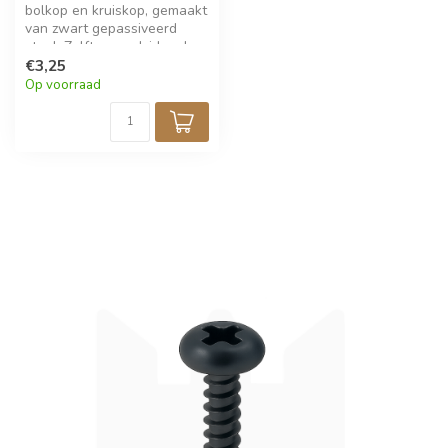
bolkop en kruiskop, gemaakt
van zwart gepassiveerd
staal. Zelftappend, ideaal
voor fijne bevestiging in
€3,25
metaal, hout, kunststof of
Op voorraad
elektronica. Perfect voor
modelbouw en precisiewerk.
Verpakt per 100 stuks.