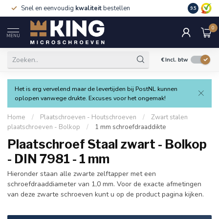
Snel en eenvoudig
kwaliteit
bestellen
9.5
0
MENU
€
Incl. btw
Het is erg vervelend maar de levertijden bij PostNL kunnen
oplopen vanwege drukte. Excuses voor het ongemak!
Home
/
Plaatschroeven - Houtschroeven
/
Zwart stalen
plaatschroeven - Bolkop
/
1 mm schroefdraaddikte
Plaatschroef Staal zwart - Bolkop
- DIN 7981 - 1 mm
Hieronder staan alle zwarte zelftapper met een
schroefdraaddiameter van 1,0 mm. Voor de exacte afmetingen
van deze zwarte schroeven kunt u op de product pagina kijken.