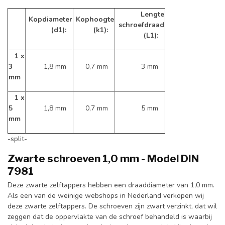
Lengte
Kopdiameter
Kophoogte
schroefdraad
(d1):
(k1):
(L1):
1 x
3
1,8 mm
0,7 mm
3 mm
mm
1 x
5
1,8 mm
0,7 mm
5 mm
mm
-split-
Zwarte schroeven 1,0 mm - Model DIN
7981
Deze zwarte zelftappers hebben een draaddiameter van 1,0 mm.
Als een van de weinige webshops in Nederland verkopen wij
deze zwarte zelftappers. De schroeven zijn zwart verzinkt, dat wil
zeggen dat de oppervlakte van de schroef behandeld is waarbij