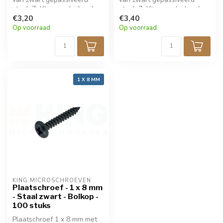
staal. Zelftappend, ideaal
staal. Zelftappend, ideaal
voor fijne bevestiging in
€3,20
voor fijne bevestiging in
€3,40
metaal, hout, kunststof of
metaal, hout, kunststof of
Op voorraad
Op voorraad
elektronica. Perfect voor
elektronica. Perfect voor
modelbouw en precisiewerk.
modelbouw en precisiewerk.
Verpakt per 100 stuks.
Verpakt per 100 stuks.
1 X 8 MM
KING MICROSCHROEVEN
Plaatschroef - 1 x 8 mm
- Staal zwart - Bolkop -
100 stuks
Plaatschroef 1 x 8 mm met