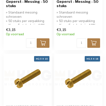
Geperst - Messing - 50
Geperst - Messing - 50
stuks
stuks
» Standaard messing
» Standaard messing
schroeven
schroeven
» 50 stuks per verpakking
» 50 stuks per verpakking
» Koop 5 stuks krijg 10%
» Koop 5 stuks krijg 10%
korting!
€3,15
korting!
€3,15
Op voorraad
Op voorraad
M2,5 X 10
M2,5 X 16