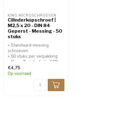
KING MICROSCHROEVEN
Cilinderkopschroef |
M2,5 x 20 - DIN 84
Geperst - Messing - 50
stuks
» Standaard messing
schroeven
» 50 stuks per verpakking
» Koop 5 stuks krijg 10%
korting!
€4,75
Op voorraad