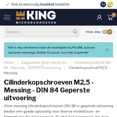
Snel en eenvoudig
kwaliteit
bestellen
9.5
0
MENU
€
Incl. btw
Het is erg vervelend maar de levertijden bij PostNL kunnen
oplopen vanwege drukte. Excuses voor het ongemak!
Home
/
Zaagsnede/ gleuf schroeven
/
Cilinderkopschroef DIN
84 - Messing - GEPERSTE uitvoering
/
Cilinderkopschroef M2,5 -
Messing
Cilinderkopschroeven M2,5 -
Messing - DIN 84 Geperste
uitvoering
Onze messing cilinderkopschroeven DIN 84 in geperste uitvoering
bieden een goede oplossing voor diverse modelbouw- en
fijnmechanische toepassingen. Dankzij het persproces zijn deze