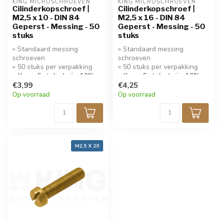
KING MICROSCHROEVEN
KING MICROSCHROEVEN
Cilinderkopschroef |
Cilinderkopschroef |
M2,5 x 10 - DIN 84
M2,5 x 16 - DIN 84
Geperst - Messing - 50
Geperst - Messing - 50
stuks
stuks
» Standaard messing
» Standaard messing
schroeven
schroeven
» 50 stuks per verpakking
» 50 stuks per verpakking
» Koop 5 stuks krijg 10%
» Koop 5 stuks krijg 10%
korting!
€3,99
korting!
€4,25
Op voorraad
Op voorraad
M2,5 X 20