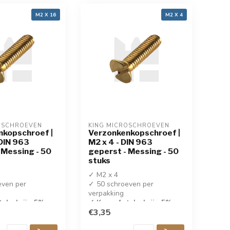
M2 X 16
M2 X 4
OSCHROEVEN
KING MICROSCHROEVEN
nkopschroef |
Verzonkenkopschroef |
 DIN 963
M2 x 4 - DIN 963
 Messing - 50
geperst - Messing - 50
stuks
✓ M2 x 4
even per
✓ 50 schroeven per
verpakking
tuks krijg 5%
✓ Koop 4 stuks krijg 5%
korting!
€3,35
 messing
✓ Geperste messing