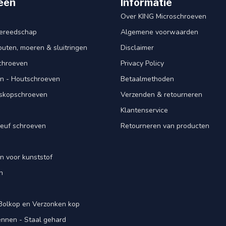
eën
Informatie
Over KING Microschroeven
ereedschap
Algemene voorwaarden
ten, moeren & sluitringen
Disclaimer
schroeven
Privacy Policy
n - Houtschroeven
Betaalmethoden
iskopschroeven
Verzenden & retourneren
Klantenservice
euf schroeven
Retourneren van producten
n voor kunststof
n
 Bolkop en Verzonken kop
pennen - Staal gehard