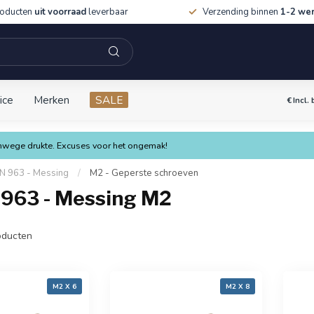
roducten
uit voorraad
leverbaar
Verzending binnen
1-2 we
ice
Merken
SALE
€
Incl.
vanwege drukte. Excuses voor het ongemak!
N 963 - Messing
/
M2 - Geperste schroeven
 963 - Messing M2
ducten
M2 X 6
M2 X 8