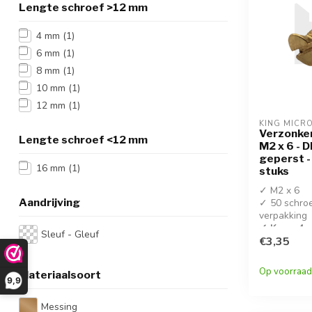
Lengte schroef >12 mm
4 mm
(1)
6 mm
(1)
8 mm
(1)
10 mm
(1)
12 mm
(1)
KING MICR
Verzonke
Lengte schroef <12 mm
M2 x 6 - 
geperst -
16 mm
(1)
stuks
✓ M2 x 6
Aandrijving
✓ 50 schro
verpakking
✓ Koop 4 s
Sleuf - Gleuf
korting!
€3,35
✓ Geperste
Op voorraad
Materiaalsoort
schroeven
9,9
Messing