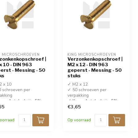
G MICROSCHROEVEN
KING MICROSCHROEVEN
zonkenkopschroef |
Verzonkenkopschroef |
x 10 - DIN 963
M2 x 12 - DIN 963
erst - Messing - 50
geperst - Messing - 50
ks
stuks
2 x 10
✓ M2 x 12
 schroeven per
✓ 50 schroeven per
akking
verpakking
op 4 stuks krijg 5%
✓ Koop 4 stuks krijg 5%
ing!
65
korting!
€3,65
eperste messing
✓ Geperste messing
oorraad
Op voorraad
roeven
schroeven