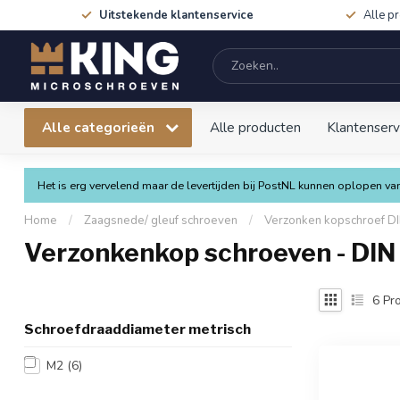
Uitstekende klantenservice
Alle p
Alle categorieën
Alle producten
Klantenserv
Het is erg vervelend maar de levertijden bij PostNL kunnen oplopen 
Home
/
Zaagsnede/ gleuf schroeven
/
Verzonken kopschroef DI
Verzonkenkop schroeven - DIN
6
Pro
Schroefdraaddiameter metrisch
M2
(6)