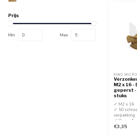
Prijs
Min
Max
KING MICR
Verzonke
M2 x 16 -
geperst -
stuks
✓ M2 x 16
✓ 50 schro
verpakking
✓ Koop 4 s
korting!
€3,35
✓ Geperste