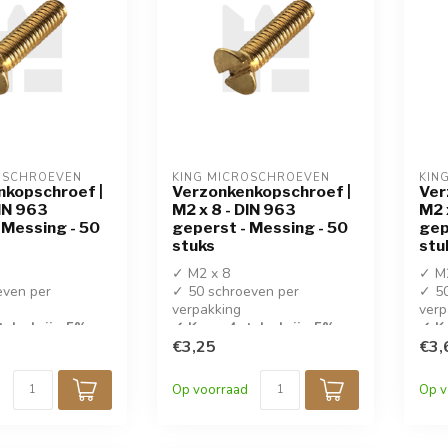
OSCHROEVEN
KING MICROSCHROEVEN
KIN
nkopschroef |
Verzonkenkopschroef |
Ver
DIN 963
M2 x 8 - DIN 963
M2 
 Messing - 50
geperst - Messing - 50
gep
stuks
stu
✓ M2 x 8
✓ M
even per
✓ 50 schroeven per
✓ 50
verpakking
verp
tuks krijg 5%
✓ Koop 4 stuks krijg 5%
✓ Ko
korting!
€3,25
kort
€3,
 messing
✓ Geperste messing
✓ G
Op voorraad
Op v
schroeven
sch