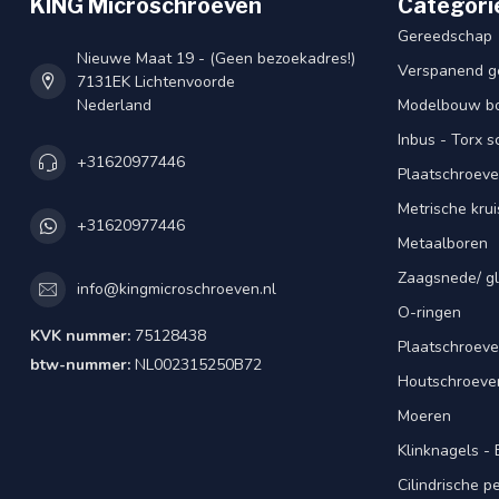
KING Microschroeven
Categori
Gereedschap
Nieuwe Maat 19 - (Geen bezoekadres!)
Verspanend g
7131EK Lichtenvoorde
Nederland
Modelbouw bou
Inbus - Torx 
+31620977446
Plaatschroeve
Metrische kru
+31620977446
Metaalboren
Zaagsnede/ gl
info@kingmicroschroeven.nl
O-ringen
KVK nummer:
75128438
Plaatschroeve
btw-nummer:
NL002315250B72
Houtschroeve
Moeren
Klinknagels -
Cilindrische 