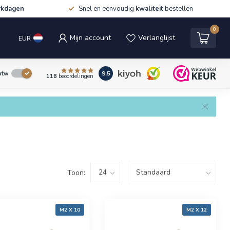
rkdagen
Snel en eenvoudig
kwaliteit
bestellen
0
Mijn account
Verlanglijst
EUR
9.5
 btw
118
beoordelingen
Toon:
M2 X 10
M2 X 12