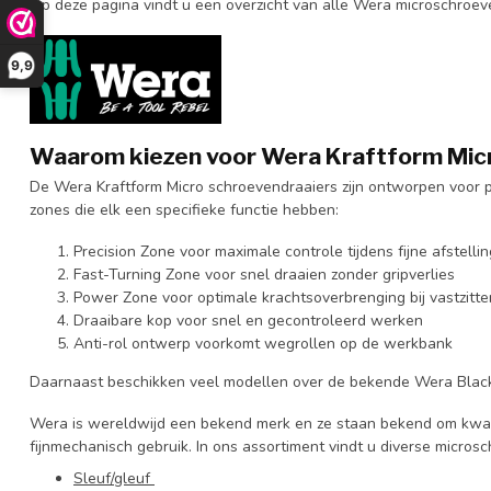
Op deze pagina vindt u een overzicht van alle Wera microschroev
9,9
Waarom kiezen voor Wera Kraftform Mic
De Wera Kraftform Micro schroevendraaiers zijn ontworpen voor 
zones die elk een specifieke functie hebben:
Precision Zone voor maximale controle tijdens fijne afstelli
Fast-Turning Zone voor snel draaien zonder gripverlies
Power Zone voor optimale krachtsoverbrenging bij vastzitt
Draaibare kop voor snel en gecontroleerd werken
Anti-rol ontwerp voorkomt wegrollen op de werkbank
Daarnaast beschikken veel modellen over de bekende Wera Black Po
Wera is wereldwijd een bekend merk en ze staan bekend om kwali
fijnmechanisch gebruik. In ons assortiment vindt u diverse micro
Sleuf/gleuf