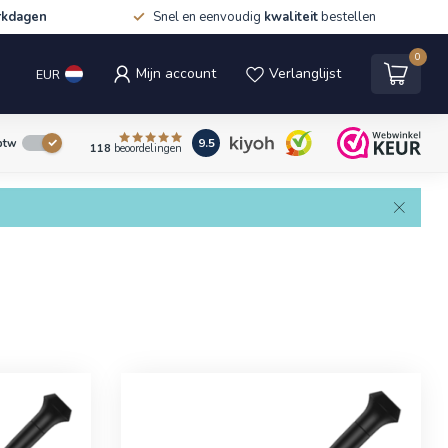
rkdagen
Snel en eenvoudig
kwaliteit
bestellen
0
Mijn account
Verlanglijst
EUR
9.5
 btw
118
beoordelingen