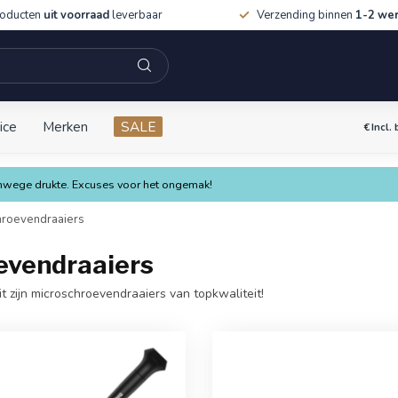
roducten
uit voorraad
leverbaar
Verzending binnen
1-2 we
ice
Merken
SALE
€
Incl.
vanwege drukte. Excuses voor het ongemak!
roevendraaiers
evendraaiers
 zijn microschroevendraaiers van topkwaliteit!