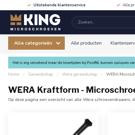
Uitstekende klantenservice
Alle p
Alle categorieën
Alle producten
Klantenserv
Het is erg vervelend maar de levertijden bij PostNL kunnen oplopen 
Home
/
Gereedschap
/
Wera gereedschap
/
WERA Microsch
WERA Kraftform - Microschro
Op deze pagina een overzicht van alle Wera schroevendraaiers, dit