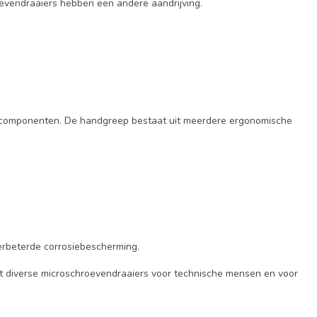
oevendraaiers hebben een andere aandrijving.
ge componenten. De handgreep bestaat uit meerdere ergonomische
verbeterde corrosiebescherming.
t diverse microschroevendraaiers voor technische mensen en voor