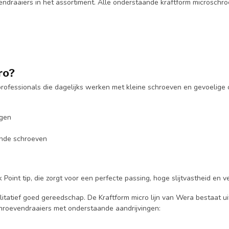
endraaiers in het assortiment. Alle onderstaande kraftform microschr
ro?
professionals die dagelijks werken met kleine schroeven en gevoeli
ngen
ende schroeven
int tip, die zorgt voor een perfecte passing, hoge slijtvastheid en 
tatief goed gereedschap. De Kraftform micro lijn van Wera bestaat ui
schroevendraaiers met onderstaande aandrijvingen: