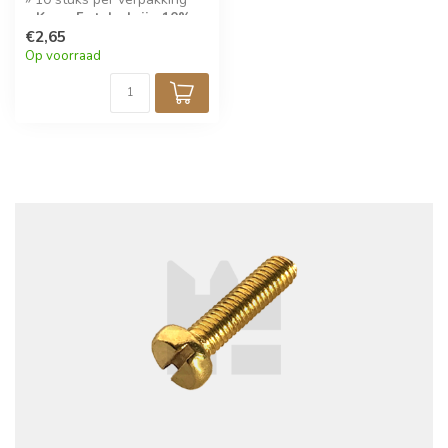
» Koop 5 stuks krijg 10%
korting!
€2,65
Op voorraad