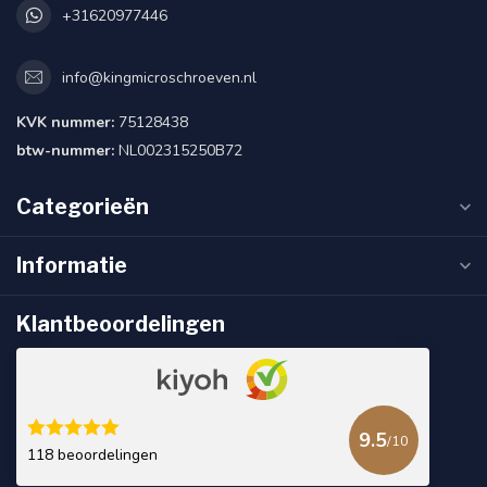
+31620977446
info@kingmicroschroeven.nl
KVK nummer:
75128438
btw-nummer:
NL002315250B72
Categorieën
Informatie
Klantbeoordelingen
9.5
/10
118 beoordelingen