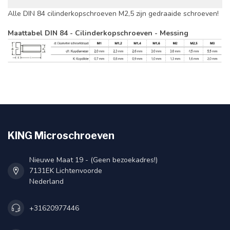
Alle DIN 84 cilinderkopschroeven M2,5 zijn gedraaide schroeven!
Maattabel DIN 84 - Cilinderkopschroeven - Messing
KING Microschroeven
Nieuwe Maat 19 - (Geen bezoekadres!)
7131EK Lichtenvoorde
Nederland
+31620977446