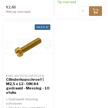
Op voorraad
€2,65
Niet op voorraad
M2,5 X 12
KING MICROSCHROEVEN
Cilinderkopschroef |
M2,5 x 12 - DIN 84
gedraaid - Messing - 10
stuks
» Gedraaide messing
schroeven
» 10 stuks per verpakking