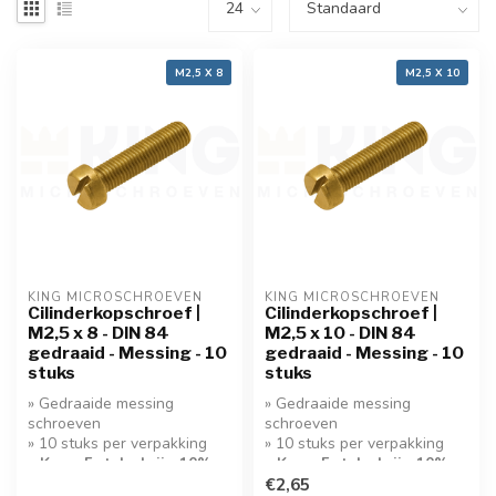
M2,5 X 8
M2,5 X 10
KING MICROSCHROEVEN
KING MICROSCHROEVEN
Cilinderkopschroef |
Cilinderkopschroef |
M2,5 x 8 - DIN 84
M2,5 x 10 - DIN 84
gedraaid - Messing - 10
gedraaid - Messing - 10
stuks
stuks
» Gedraaide messing
» Gedraaide messing
schroeven
schroeven
» 10 stuks per verpakking
» 10 stuks per verpakking
» Koop 5 stuks krijg 10%
» Koop 5 stuks krijg 10%
korting!
korting!
€2,65