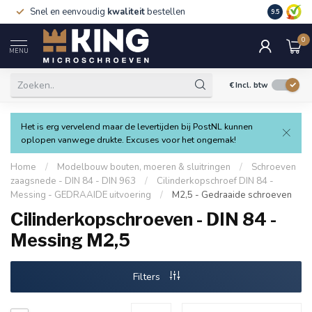
Snel en eenvoudig
kwaliteit
bestellen
9.5
0
MENU
€
Incl. btw
Het is erg vervelend maar de levertijden bij PostNL kunnen
oplopen vanwege drukte. Excuses voor het ongemak!
Home
/
Modelbouw bouten, moeren & sluitringen
/
Schroeven
zaagsnede - DIN 84 - DIN 963
/
Cilinderkopschroef DIN 84 -
Messing - GEDRAAIDE uitvoering
/
M2,5 - Gedraaide schroeven
Cilinderkopschroeven - DIN 84 -
Messing M2,5
Filters