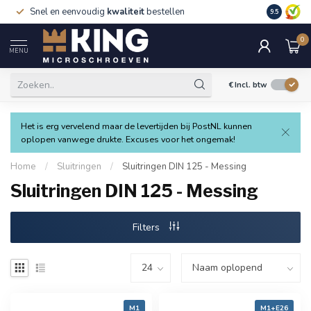
Snel en eenvoudig
kwaliteit
bestellen
9.5
0
MENU
€
Incl. btw
Het is erg vervelend maar de levertijden bij PostNL kunnen
oplopen vanwege drukte. Excuses voor het ongemak!
Home
/
Sluitringen
/
Sluitringen DIN 125 - Messing
Sluitringen DIN 125 - Messing
Filters
M1
M1+E26