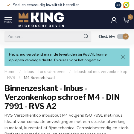
Snel en eenvoudig
kwaliteit
bestellen
9.5
0
MENU
€
Incl. btw
Het is erg vervelend maar de levertijden bij PostNL kunnen
oplopen vanwege drukte. Excuses voor het ongemak!
Home
/
Inbus - Torx schroeven
/
Inbusbout met verzonken kop
- RVS
/
M4 Schroefdraad
Binnenzeskant - Inbus -
Verzonkenkop schroef M4 - DIN
7991 - RVS A2
RVS Verzonkenkop inbusbout M4 volgens ISO 7991 met inbus.
Ideaal voor compacte bevestigingen met een strakke afwerking
in metaal, kunststof of fijnmechanica. Corrosiebestendig en sterk.