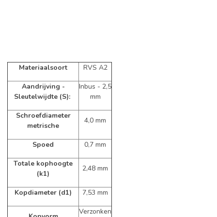
Materiaalsoort
RVS A2
Aandrijving -
Inbus - 2,5
Sleutelwijdte (S):
mm
Schroefdiameter
4,0 mm
metrische
Spoed
0,7 mm
Totale kophoogte
2,48 mm
(k1)
Kopdiameter (d1)
7,53 mm
Verzonken
Kopvorm