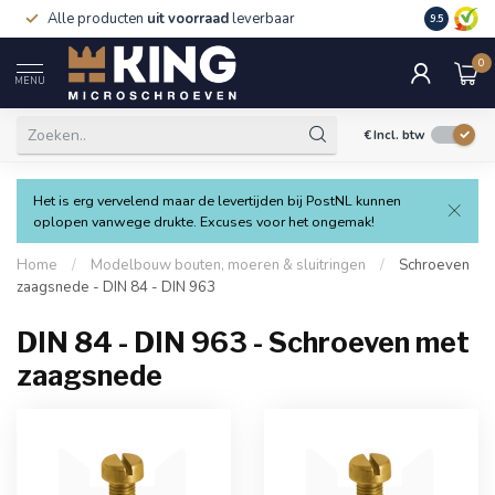
Alle producten
uit voorraad
leverbaar
Verzending
9.5
0
MENU
€
Incl. btw
Het is erg vervelend maar de levertijden bij PostNL kunnen
oplopen vanwege drukte. Excuses voor het ongemak!
Home
/
Modelbouw bouten, moeren & sluitringen
/
Schroeven
zaagsnede - DIN 84 - DIN 963
DIN 84 - DIN 963 - Schroeven met
zaagsnede