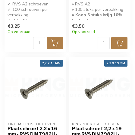
✓ RVS A2 schroeven
» RVS A2
✓ 100 schroeven per
» 100 stuks per verpakking
verpakking
» Koop 5 stuks krijg 10%
✓ 2,2 x 9,5 mm
korting!
€3,25
€3,50
Op voorraad
Op voorraad
2,2 X 16 MM
2,2 X 19 MM
KING MICROSCHROEVEN
KING MICROSCHROEVEN
Plaatschroef 2,2 x 16
Plaatschroef 2,2 x 19
mm - RVS DIN 7982H -
mm RVS DIN 7982H -