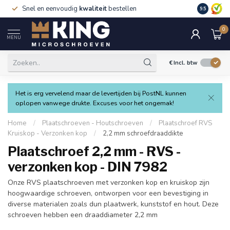
Snel en eenvoudig
kwaliteit
bestellen
9.5
0
MENU
€
Incl. btw
Het is erg vervelend maar de levertijden bij PostNL kunnen
oplopen vanwege drukte. Excuses voor het ongemak!
Home
/
Plaatschroeven - Houtschroeven
/
Plaatschroef RVS
Kruiskop - Verzonken kop
/
2,2 mm schroefdraaddikte
Plaatschroef 2,2 mm - RVS -
verzonken kop - DIN 7982
Onze RVS plaatschroeven met verzonken kop en kruiskop zijn
hoogwaardige schroeven, ontworpen voor een bevestiging in
diverse materialen zoals dun plaatwerk, kunststof en hout. Deze
schroeven hebben een draaddiameter 2,2 mm