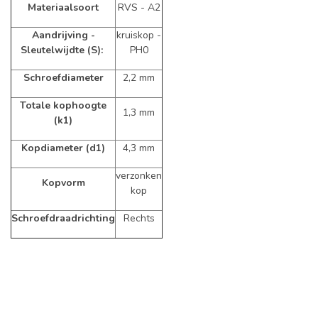
Materiaalsoort
RVS - A2
Aandrijving -
kruiskop -
Sleutelwijdte (S):
PH0
Schroefdiameter
2,2 mm
Totale kophoogte
1,3 mm
(k1)
Kopdiameter (d1)
4,3 mm
verzonken
Kopvorm
kop
Schroefdraadrichting
Rechts