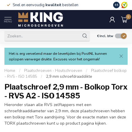
Snel en eenvoudig
kwaliteit
bestellen
9.5
0
MENU
€
Incl. btw
Het is erg vervelend maar de levertijden bij PostNL kunnen
oplopen vanwege drukte. Excuses voor het ongemak!
Home
/
Plaatschroeven - Houtschroeven
/
Plaatschroef bolkop
- RVS - ISO 14585
/
2,9 mm schroefdraaddikte
Plaatschroef 2,9 mm - Bolkop Torx
- RVS A2 - ISO 14585
Hieronder staan alle RVS zelftappers met een
schroefdraaddiameter van 2,9 mm, deze plaatschroeven hebben
een bolkop met Torx aandrijving. Voor de exacte maten van deze
TORX plaatschroeven kunt u op product pagina kijken.