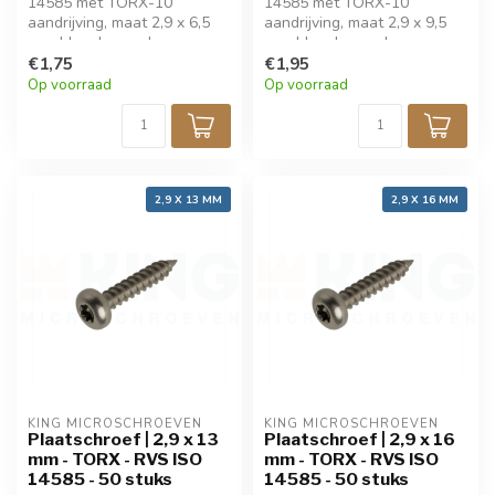
14585 met TORX-10
14585 met TORX-10
aandrijving, maat 2,9 x 6,5
aandrijving, maat 2,9 x 9,5
mm. Ideaal voor dun
mm. Ideaal voor dun
plaatmateriaal. Gemaakt van
€1,75
plaatmateriaal. Gemaakt van
€1,95
roestvrij staal voor hoge
roestvrij staal voor hoge
Op voorraad
Op voorraad
corrosiebestendigheid.
corrosiebestendigheid.
Verpakt per 50 stuks. Voor
Verpakt per 50 stuks. Voor
precisiewerk en stevige
precisiewerk en stevige
bevestiging.
bevestiging.
2,9 X 13 MM
2,9 X 16 MM
KING MICROSCHROEVEN
KING MICROSCHROEVEN
Plaatschroef | 2,9 x 13
Plaatschroef | 2,9 x 16
mm - TORX - RVS ISO
mm - TORX - RVS ISO
14585 - 50 stuks
14585 - 50 stuks