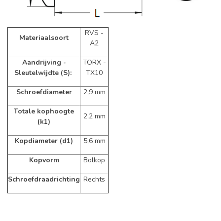
RVS -
Materiaalsoort
A2
Aandrijving -
TORX -
Sleutelwijdte (S):
TX10
Schroefdiameter
2,9 mm
Totale kophoogte
2,2 mm
(k1)
Kopdiameter (d1)
5,6 mm
Kopvorm
Bolkop
Schroefdraadrichting
Rechts