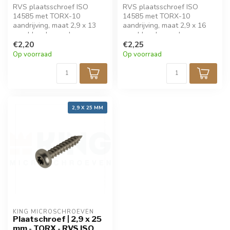
RVS plaatsschroef ISO
RVS plaatsschroef ISO
14585 met TORX-10
14585 met TORX-10
aandrijving, maat 2,9 x 13
aandrijving, maat 2,9 x 16
mm. Ideaal voor dun
mm. Ideaal voor dun
plaatmateriaal. Gemaakt van
€2,20
plaatmateriaal. Gemaakt van
€2,25
roestvrij staal voor hoge
roestvrij staal voor hoge
Op voorraad
Op voorraad
corrosiebestendigheid.
corrosiebestendigheid.
Verpakt per 50 stuks. Voor
Verpakt per 50 stuks. Voor
precisiewerk en stevige
precisiewerk en stevige
bevestiging.
bevestiging.
2,9 X 25 MM
KING MICROSCHROEVEN
Plaatschroef | 2,9 x 25
mm - TORX - RVS ISO