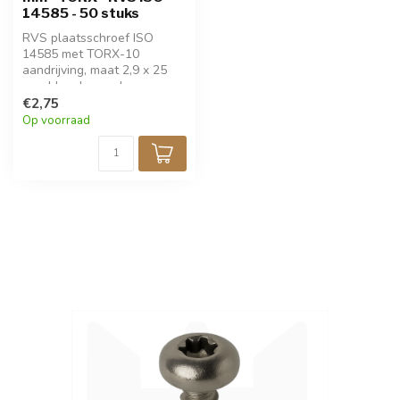
14585 - 50 stuks
RVS plaatsschroef ISO
14585 met TORX-10
aandrijving, maat 2,9 x 25
mm. Ideaal voor dun
plaatmateriaal. Gemaakt van
€2,75
roestvrij staal voor hoge
Op voorraad
corrosiebestendigheid.
Verpakt per 50 stuks. Voor
precisiewerk en stevige
bevestiging.