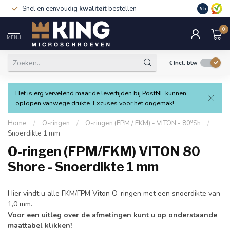
Snel en eenvoudig
kwaliteit
bestellen
9.5
0
MENU
€
Incl. btw
Het is erg vervelend maar de levertijden bij PostNL kunnen
oplopen vanwege drukte. Excuses voor het ongemak!
Home
/
O-ringen
/
O-ringen (FPM / FKM) - VITON - 80⁰Sh
/
Snoerdikte 1 mm
O-ringen (FPM/FKM) VITON 80
Shore - Snoerdikte 1 mm
Hier vindt u alle FKM/FPM Viton O-ringen met een snoerdikte van
1,0 mm.
Voor een uitleg over de afmetingen kunt u op onderstaande
maattabel klikken!