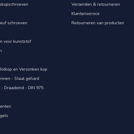
iskopschroeven
Verzenden & retourneren
Klantenservice
euf schroeven
Retourneren van producten
n voor kunststof
n
 Bolkop en Verzonken kop
pennen - Staal gehard
- Draadeind - DIN 975
menten
gels
n