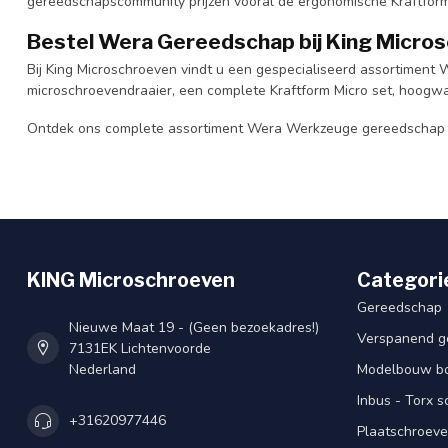
gereedschapscommunity prijzen vooral de ergonomische Kraftform
Bestel Wera Gereedschap bij King Micro
Bij King Microschroeven vindt u een gespecialiseerd assortiment
microschroevendraaier, een complete Kraftform Micro set, hoogwaa
Ontdek ons complete assortiment Wera Werkzeuge gereedschap e
KING Microschroeven
Categori
Gereedschap
Nieuwe Maat 19 - (Geen bezoekadres!)
Verspanend g
7131EK Lichtenvoorde
Nederland
Modelbouw bou
Inbus - Torx 
+31620977446
Plaatschroeve