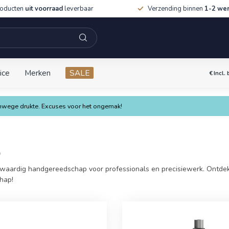
roducten
uit voorraad
leverbaar
Verzending binnen
1-2 we
ice
Merken
SALE
€
Incl.
vanwege drukte. Excuses voor het ongemak!
p
aardig handgereedschap voor professionals en precisiewerk. Ontdek 
chap!