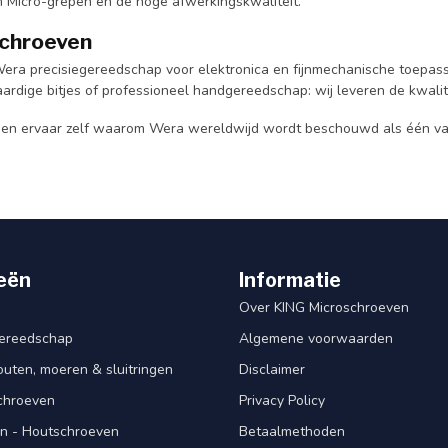
 Micro-grepen en de hoge afwerkingskwaliteit.
schroeven
 Wera precisiegereedschap voor elektronica en fijnmechanische toepas
rdige bitjes of professioneel handgereedschap: wij leveren de kwalit
n ervaar zelf waarom Wera wereldwijd wordt beschouwd als één van
eën
Informatie
Over KING Microschroeven
ereedschap
Algemene voorwaarden
ten, moeren & sluitringen
Disclaimer
schroeven
Privacy Policy
n - Houtschroeven
Betaalmethoden