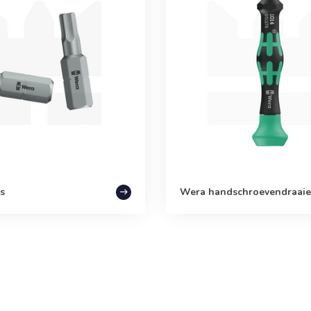
s
Wera handschroevendraaie