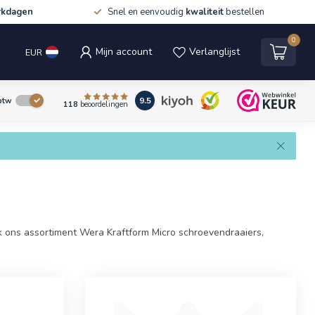
rkdagen
Snel en eenvoudig
kwaliteit
bestellen
0
Mijn account
Verlanglijst
EUR
9.5
 btw
118
beoordelingen
ons assortiment Wera Kraftform Micro schroevendraaiers,