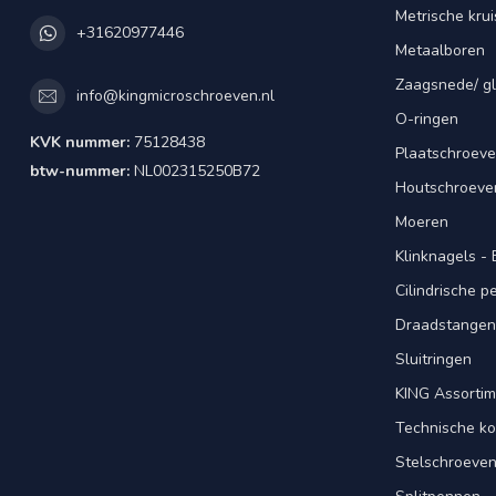
Metrische kru
+31620977446
Metaalboren
Zaagsnede/ gl
info@kingmicroschroeven.nl
O-ringen
KVK nummer:
75128438
Plaatschroeve
btw-nummer:
NL002315250B72
Houtschroeve
Moeren
Klinknagels -
Cilindrische 
Draadstangen 
Sluitringen
KING Assorti
Technische ko
Stelschroeve