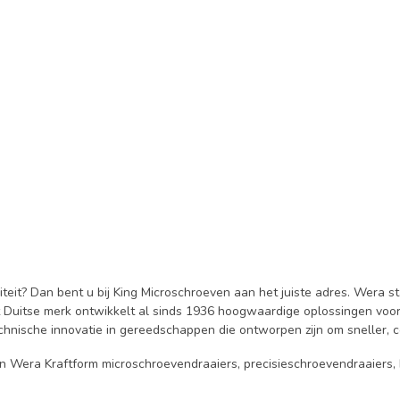
eit? Dan bent u bij King Microschroeven aan het juiste adres. Wera s
uitse merk ontwikkelt al sinds 1936 hoogwaardige oplossingen voor pro
nische innovatie in gereedschappen die ontworpen zijn om sneller, 
 Wera Kraftform microschroevendraaiers, precisieschroevendraaiers, bi