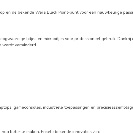
 kop en de bekende Wera Black Point-punt voor een nauwkeurige passi
ogwaardige bitjes en microbitjes voor professioneel gebruik. Dankzij 
jk wordt verminderd.
 laptops, gameconsoles, industriële toepassingen en precisieassemblag
og beter te maken. Enkele bekende innovaties zijn: