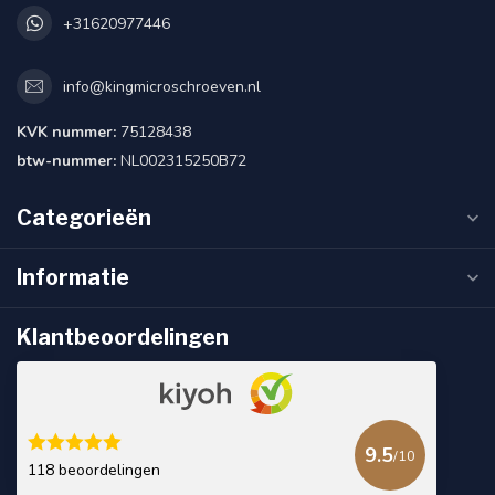
+31620977446
info@kingmicroschroeven.nl
KVK nummer:
75128438
btw-nummer:
NL002315250B72
Categorieën
Informatie
Klantbeoordelingen
9.5
/10
118 beoordelingen