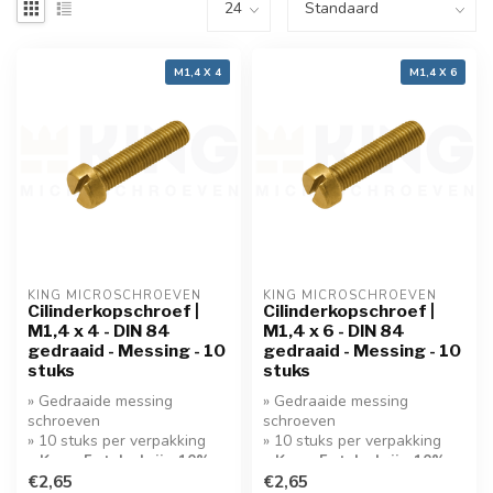
M1,4 X 4
M1,4 X 6
KING MICROSCHROEVEN
KING MICROSCHROEVEN
Cilinderkopschroef |
Cilinderkopschroef |
M1,4 x 4 - DIN 84
M1,4 x 6 - DIN 84
gedraaid - Messing - 10
gedraaid - Messing - 10
stuks
stuks
» Gedraaide messing
» Gedraaide messing
schroeven
schroeven
» 10 stuks per verpakking
» 10 stuks per verpakking
» Koop 5 stuks krijg 10%
» Koop 5 stuks krijg 10%
korting!
€2,65
korting!
€2,65