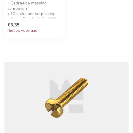
» Gedraaide messing
schroeven
» 10 stuks per verpakking
» Koop 5 stuks krijg 10%
korting!
€3,35
Niet op voorraad