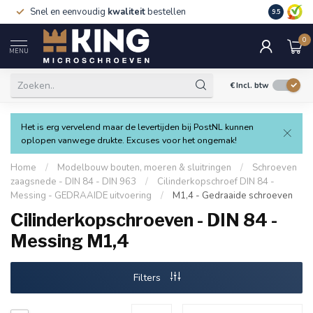
Snel en eenvoudig
kwaliteit
bestellen
9.5
0
MENU
€
Incl. btw
Het is erg vervelend maar de levertijden bij PostNL kunnen
oplopen vanwege drukte. Excuses voor het ongemak!
Home
/
Modelbouw bouten, moeren & sluitringen
/
Schroeven
zaagsnede - DIN 84 - DIN 963
/
Cilinderkopschroef DIN 84 -
Messing - GEDRAAIDE uitvoering
/
M1,4 - Gedraaide schroeven
Cilinderkopschroeven - DIN 84 -
Messing M1,4
Filters