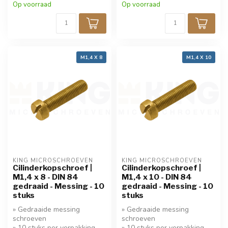
Op voorraad
Op voorraad
M1,4 X 8
M1,4 X 10
KING MICROSCHROEVEN
KING MICROSCHROEVEN
Cilinderkopschroef |
Cilinderkopschroef |
M1,4 x 8 - DIN 84
M1,4 x 10 - DIN 84
gedraaid - Messing - 10
gedraaid - Messing - 10
stuks
stuks
» Gedraaide messing
» Gedraaide messing
schroeven
schroeven
» 10 stuks per verpakking
» 10 stuks per verpakking