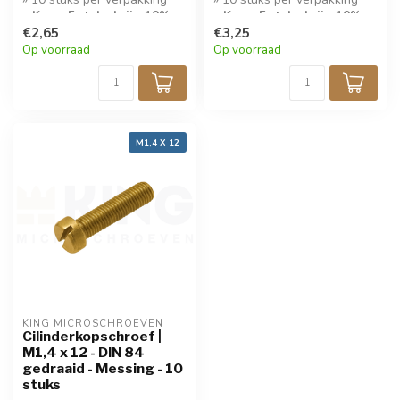
» Koop 5 stuks krijg 10%
» Koop 5 stuks krijg 10%
korting!
€2,65
korting!
€3,25
Op voorraad
Op voorraad
M1,4 X 12
KING MICROSCHROEVEN
Cilinderkopschroef |
M1,4 x 12 - DIN 84
gedraaid - Messing - 10
stuks