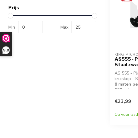
Prijs
Min
Max
9,9
KING MICR
AS555 - P
Staal zwa
AS 555 - Pl
kruiskop - 
8 maten pe
600 schroe
✔️ 1,7 x 6 ✔️
€23,99
✔️ 3 x 6
✔️ 1,7 x 8 ✔️
Op voorraad
3 x 8