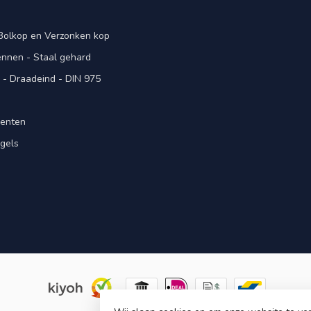
 Bolkop en Verzonken kop
pennen - Staal gehard
- Draadeind - DIN 975
menten
gels
n