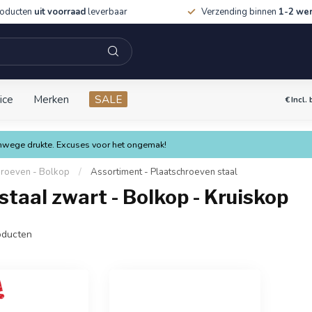
roducten
uit voorraad
leverbaar
Verzending binnen
1-2 we
ice
Merken
SALE
€
Incl.
vanwege drukte. Excuses voor het ongemak!
hroeven - Bolkop
/
Assortiment - Plaatschroeven staal
taal zwart - Bolkop - Kruiskop
ducten