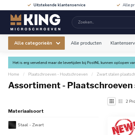
Uitstekende klantenservice
Alle p
Alle categorieën
Alle producten
Klantenserv
Het is erg vervelend maar de levertijden bij PostNL kunnen oplopen 
Home
/
Plaatschroeven - Houtschroeven
/
Zwart stalen plaatsc
Assortiment - Plaatschroeven s
2
Pro
Materiaalsoort
Staal - Zwart