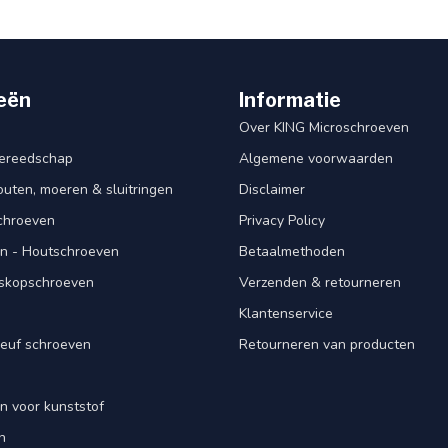
eën
Informatie
Over KING Microschroeven
ereedschap
Algemene voorwaarden
ten, moeren & sluitringen
Disclaimer
schroeven
Privacy Policy
n - Houtschroeven
Betaalmethoden
iskopschroeven
Verzenden & retourneren
Klantenservice
euf schroeven
Retourneren van producten
n voor kunststof
n