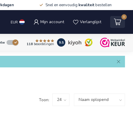
rkdagen
Snel en eenvoudig
kwaliteit
bestellen
0
Mijn account
Verlanglijst
EUR
9.5
 btw
118
beoordelingen
Toon: