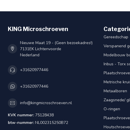
KING Microschroeven
Categori
Gereedschap
Nieuwe Maat 19 - (Geen bezoekadres!)
Verspanend g
7131EK Lichtenvoorde
Nederland
Modelbouw bou
Inbus - Torx 
+31620977446
Plaatschroeve
Metrische kru
+31620977446
Metaalboren
Zaagsnede/ gl
info@kingmicroschroeven.nl
O-ringen
KVK nummer:
75128438
Plaatschroeve
btw-nummer:
NL002315250B72
Houtschroeve