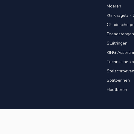
Moeren
Klinknagels -
Cilindrische 
Draadstangen 
Sluitringen
KING Assorti
Technische ko
Stelschroeve
Splitpennen
Houtboren