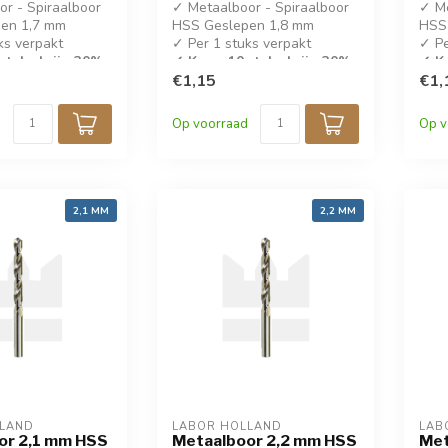
r - Spiraalboor
✓ Metaalboor - Spiraalboor
✓ Me
en 1,7 mm
HSS Geslepen 1,8 mm
HSS
ks verpakt
✓ Per 1 stuks verpakt
✓ Pe
stuks krijg 30%
✓ Koop 10 stuks krijg 30%
✓ Ko
korting!
€1,15
kort
€1,
✓ DIN 338
✓ D
Op voorraad
Op v
2,1 MM
2,2 MM
LLAND
LABOR HOLLAND
LAB
or 2,1 mm HSS
Metaalboor 2,2 mm HSS
Met