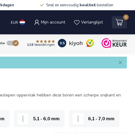
rkdagen
Snel en eenvoudig
kwaliteit
bestellen
0
Mijn account
Verlanglijst
EUR
9.5
 btw
118
beoordelingen
geslepen oppervlak hebben deze boren een scherpe snijkant en
mm
5,1 - 6,0 mm
6,1 - 7,0 mm