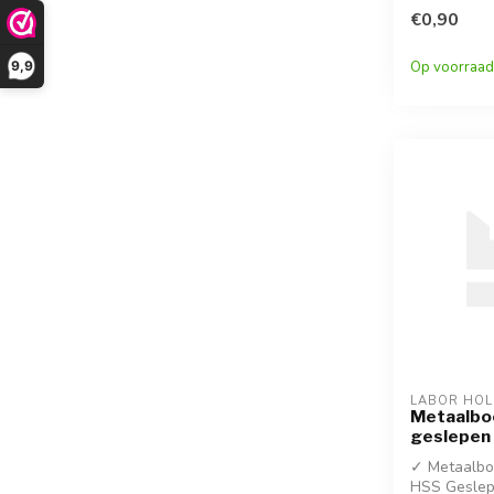
korting!
€0,90
✓ DIN 338
Op voorraad
9,9
LABOR HO
Metaalbo
geslepen
✓ Metaalboo
HSS Geslep