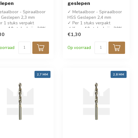
lepen
geslepen
taalboor - Spiraalboor
✓ Metaalboor - Spiraalboor
 Geslepen 2,3 mm
HSS Geslepen 2,4 mm
r 1 stuks verpakt
✓ Per 1 stuks verpakt
op 10 stuks krijg 30%
✓ Koop 10 stuks krijg 30%
ing!
30
korting!
€1,30
IN 338
✓ DIN 338
oorraad
Op voorraad
2,7 MM
2,8 MM