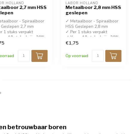
OR HOLLAND
LABOR HOLLAND
aalboor 2,7 mm HSS
Metaalboor 2,8 mm HSS
lepen
geslepen
taalboor - Spiraalboor
✓ Metaalboor - Spiraalboor
 Geslepen 2,7 mm
HSS Geslepen 2,8 mm
r 1 stuks verpakt
✓ Per 1 stuks verpakt
op 10 stuks krijg 30%
✓ Koop 10 stuks krijg 30%
ing!
75
korting!
€1,75
IN 338
✓ DIN 338
oorraad
Op voorraad
 en betrouwbaar boren