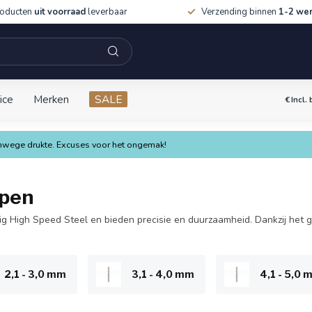
roducten
uit voorraad
leverbaar
Verzending binnen
1-2 we
ice
Merken
SALE
€
Incl.
vanwege drukte. Excuses voor het ongemak!
epen
ig High Speed Steel en bieden precisie en duurzaamheid. Dankzij het 
2,1 - 3,0 mm
3,1 - 4,0 mm
4,1 - 5,0 