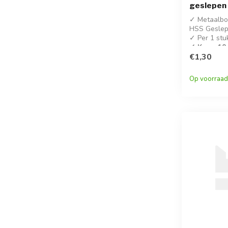
geslepen
✓ Metaalboo
HSS Geslep
✓ Per 1 stu
✓ Koop 10 
korting!
€1,30
✓ DIN 338
Op voorraad