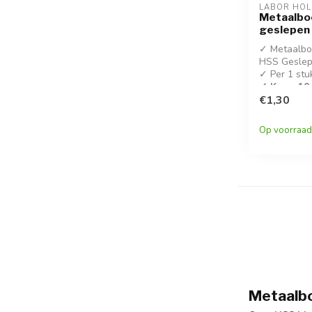
LABOR HO
Metaalbo
geslepen
✓ Metaalboo
HSS Geslep
✓ Per 1 stu
✓ Koop 10 
korting!
€1,30
✓ DIN 338
Op voorraad
Metaalbo