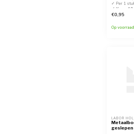
✓ Per 1 stu
✓ Koop 10 
korting!
€0,95
✓ DIN 338
Op voorraad
LABOR HO
Metaalbo
geslepen