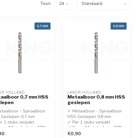
Toon:
0,7 MM
0,8 MM
OR HOLLAND
LABOR HOLLAND
aalboor 0,7 mm HSS
Metaalboor 0,8 mm HSS
lepen
geslepen
taalboor - Spiraalboor
✓ Metaalboor - Spiraalboor
 Geslepen 0,7 mm
HSS Geslepen 0,8 mm
r 1 stuks verpakt
✓ Per 1 stuks verpakt
op 10 stuks krijg 30%
✓ Koop 10 stuks krijg 30%
ing!
90
korting!
€0,90