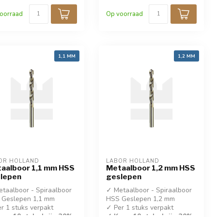
IN 338
✓ DIN 338
oorraad
Op voorraad
1,1 MM
1,2 MM
OR HOLLAND
LABOR HOLLAND
aalboor 1,1 mm HSS
Metaalboor 1,2 mm HSS
lepen
geslepen
taalboor - Spiraalboor
✓ Metaalboor - Spiraalboor
 Geslepen 1,1 mm
HSS Geslepen 1,2 mm
r 1 stuks verpakt
✓ Per 1 stuks verpakt
op 10 stuks krijg 30%
✓ Koop 10 stuks krijg 30%