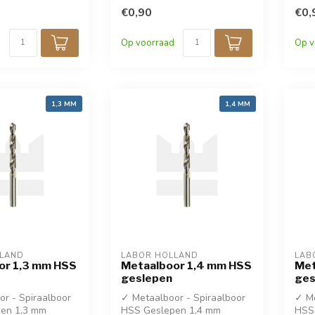
korting!
€0,90
kort
€0,
✓ DIN 338
✓ D
Op voorraad
Op v
1,3 MM
1,4 MM
LLAND
LABOR HOLLAND
LAB
or 1,3 mm HSS
Metaalboor 1,4 mm HSS
Met
geslepen
ges
r - Spiraalboor
✓ Metaalboor - Spiraalboor
✓ Me
en 1,3 mm
HSS Geslepen 1,4 mm
HSS