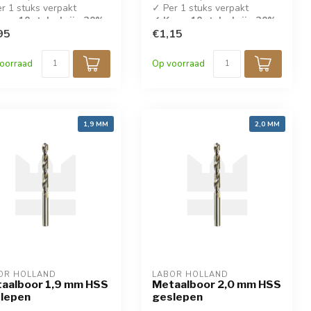
r 1 stuks verpakt
✓ Per 1 stuks verpakt
op 10 stuks krijg 30%
✓ Koop 10 stuks krijg 30%
ing!
95
korting!
€1,15
IN 338
✓ DIN 338
oorraad
Op voorraad
1,9 MM
2,0 MM
OR HOLLAND
LABOR HOLLAND
aalboor 1,9 mm HSS
Metaalboor 2,0 mm HSS
lepen
geslepen