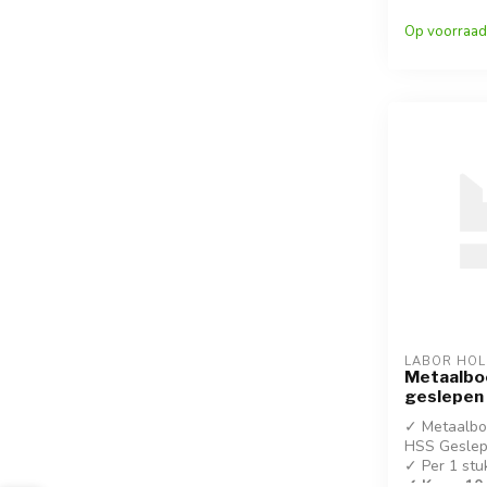
✓ DIN 338
Op voorraad
LABOR HO
Metaalbo
geslepen
✓ Metaalboo
HSS Geslep
✓ Per 1 stu
✓ Koop 10 