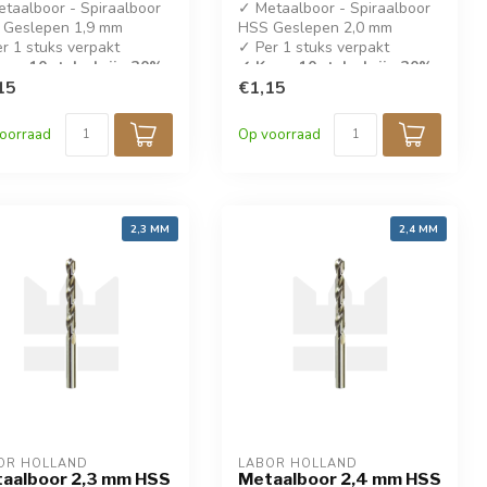
taalboor - Spiraalboor
✓ Metaalboor - Spiraalboor
 Geslepen 1,9 mm
HSS Geslepen 2,0 mm
r 1 stuks verpakt
✓ Per 1 stuks verpakt
op 10 stuks krijg 30%
✓ Koop 10 stuks krijg 30%
ing!
15
korting!
€1,15
IN 338
✓ DIN 338
oorraad
Op voorraad
2,3 MM
2,4 MM
OR HOLLAND
LABOR HOLLAND
aalboor 2,3 mm HSS
Metaalboor 2,4 mm HSS