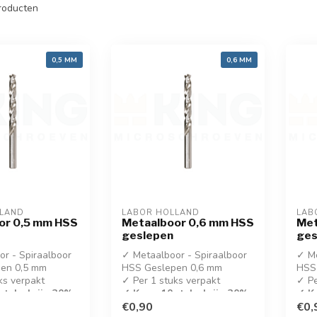
roducten
0,5 MM
0,6 MM
LLAND
LABOR HOLLAND
LAB
or 0,5 mm HSS
Metaalboor 0,6 mm HSS
Met
geslepen
ges
r - Spiraalboor
✓ Metaalboor - Spiraalboor
✓ Me
en 0,5 mm
HSS Geslepen 0,6 mm
HSS
ks verpakt
✓ Per 1 stuks verpakt
✓ Pe
stuks krijg 30%
✓ Koop 10 stuks krijg 30%
✓ Ko
korting!
€0,90
kort
€0,