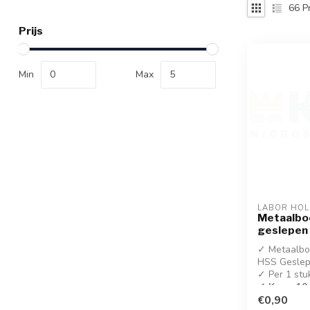
66
P
Prijs
Min
Max
LABOR HO
Metaalbo
geslepen
✓ Metaalboo
HSS Geslep
✓ Per 1 stu
✓ Koop 10 
korting!
€0,90