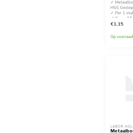
✓ Metaalboo
HSS Geslep
✓ Per 1 stu
✓ Koop 10 
korting!
€1,15
✓ DIN 338
Op voorraad
LABOR HO
Metaalbo