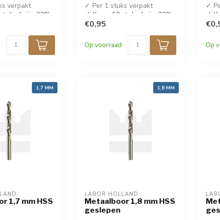
ks verpakt
✓ Per 1 stuks verpakt
✓ Pe
stuks krijg 30%
✓ Koop 10 stuks krijg 30%
✓ Ko
korting!
€0,95
kort
€0,
✓ DIN 338
✓ D
Op voorraad
Op v
1,7 MM
1,8 MM
LLAND
LABOR HOLLAND
LAB
or 1,7 mm HSS
Metaalboor 1,8 mm HSS
Met
geslepen
ges