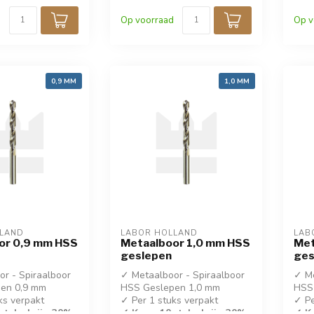
✓ DIN 338
✓ D
Op voorraad
Op v
0,9 MM
1,0 MM
LLAND
LABOR HOLLAND
LAB
or 0,9 mm HSS
Metaalboor 1,0 mm HSS
Met
geslepen
ges
r - Spiraalboor
✓ Metaalboor - Spiraalboor
✓ Me
en 0,9 mm
HSS Geslepen 1,0 mm
HSS
ks verpakt
✓ Per 1 stuks verpakt
✓ Pe
stuks krijg 30%
✓ Koop 10 stuks krijg 30%
✓ Ko