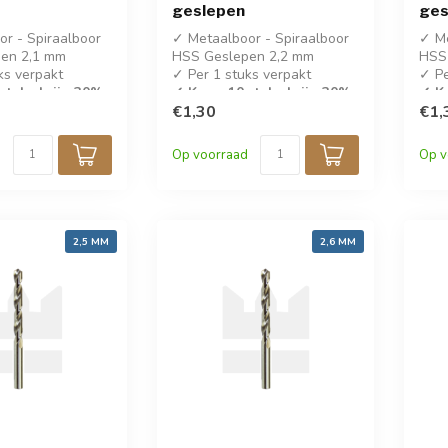
geslepen
ges
r - Spiraalboor
✓ Metaalboor - Spiraalboor
✓ Me
en 2,1 mm
HSS Geslepen 2,2 mm
HSS
ks verpakt
✓ Per 1 stuks verpakt
✓ Pe
stuks krijg 30%
✓ Koop 10 stuks krijg 30%
✓ Ko
korting!
€1,30
kort
€1,
✓ DIN 338
✓ D
Op voorraad
Op v
2,5 MM
2,6 MM