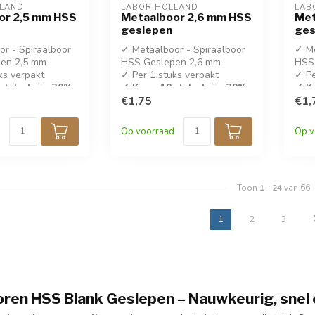
LLAND
LABOR HOLLAND
LAB
or 2,5 mm HSS
Metaalboor 2,6 mm HSS
Met
geslepen
ges
r - Spiraalboor
✓ Metaalboor - Spiraalboor
✓ Me
en 2,5 mm
HSS Geslepen 2,6 mm
HSS
ks verpakt
✓ Per 1 stuks verpakt
✓ Pe
stuks krijg 30%
✓ Koop 10 stuks krijg 30%
✓ Ko
korting!
€1,75
kort
€1,
✓ DIN 338
✓ D
Op voorraad
Op v
Toon
1
-
24
van 66
1
2
3
ren HSS Blank Geslepen – Nauwkeurig, snel