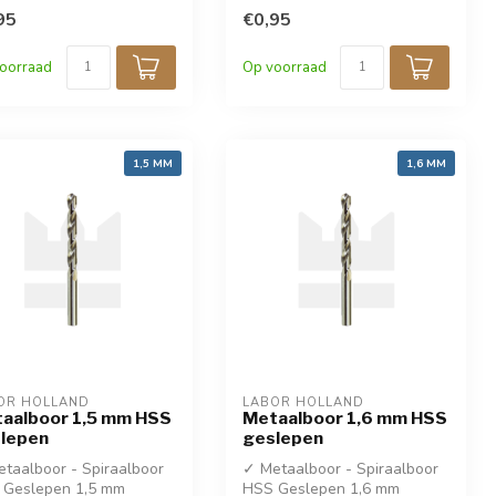
ing!
95
korting!
€0,95
IN 338
✓ DIN 338
oorraad
Op voorraad
1,5 MM
1,6 MM
OR HOLLAND
LABOR HOLLAND
aalboor 1,5 mm HSS
Metaalboor 1,6 mm HSS
lepen
geslepen
taalboor - Spiraalboor
✓ Metaalboor - Spiraalboor
 Geslepen 1,5 mm
HSS Geslepen 1,6 mm