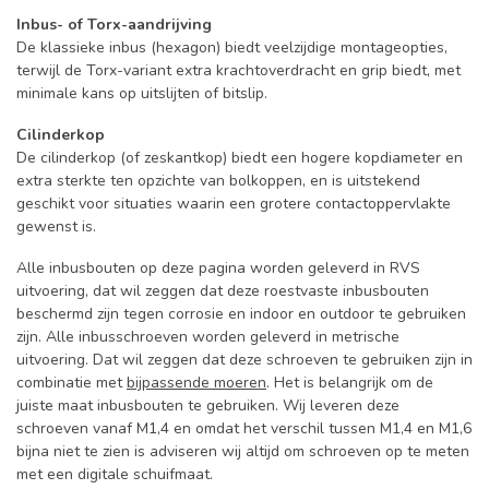
Inbus- of Torx-aandrijving
De klassieke inbus (hexagon) biedt veelzijdige montageopties,
terwijl de Torx-variant extra krachtoverdracht en grip biedt, met
minimale kans op uitslijten of bitslip.
Cilinderkop
De cilinderkop (of zeskantkop) biedt een hogere kopdiameter en
extra sterkte ten opzichte van bolkoppen, en is uitstekend
geschikt voor situaties waarin een grotere contactoppervlakte
gewenst is.
Alle inbusbouten op deze pagina worden geleverd in RVS
uitvoering, dat wil zeggen dat deze roestvaste inbusbouten
beschermd zijn tegen corrosie en indoor en outdoor te gebruiken
zijn. Alle inbusschroeven worden geleverd in metrische
uitvoering. Dat wil zeggen dat deze schroeven te gebruiken zijn in
combinatie met
bijpassende moeren
. Het is belangrijk om de
juiste maat inbusbouten te gebruiken. Wij leveren deze
schroeven vanaf M1,4 en omdat het verschil tussen M1,4 en M1,6
bijna niet te zien is adviseren wij altijd om schroeven op te meten
met een digitale schuifmaat.