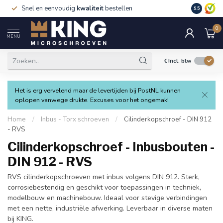
Snel en eenvoudig
kwaliteit
bestellen
9.5
0
MENU
€
Incl. btw
Het is erg vervelend maar de levertijden bij PostNL kunnen
oplopen vanwege drukte. Excuses voor het ongemak!
Home
/
Inbus - Torx schroeven
/
Cilinderkopschroef - DIN 912
- RVS
Cilinderkopschroef - Inbusbouten -
DIN 912 - RVS
RVS cilinderkopschroeven met inbus volgens DIN 912. Sterk,
corrosiebestendig en geschikt voor toepassingen in techniek,
modelbouw en machinebouw. Ideaal voor stevige verbindingen
met een nette, industriële afwerking. Leverbaar in diverse maten
bij KING.