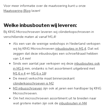
Voor meer informatie over de maatvoering kunt u onze
Maatvoering-Blog
lezen!
Welke inbusbouten wij leveren:
Bij KING Microschroeven leveren wij cilinderkopschroeven in
verschillende maten al vanaf M1,4!
Als een van de weinige webshops in Nederland verkopen
wij bij KING Microschroeven
inbusboutjes in M1,4
. Dat wil
zeggen dat deze inbusboutjes een schroefdraad hebben
van 1,4 mm!
Sinds een aantal jaar verkopen wij deze
inbusboutjes ook
in M1,6
mm, ondanks is het assortiment uitgebreid met
M1,6 x 4
en
M1,6 x 16
!
De meest verkochte maat binnenzeskant
cilinderkopschroeven is M2
M3 inbusschroeven
zijn ook al jaren een hardloper bij KING
Microschroeven.
Om het microschroeven assortiment uit te breiden naar
wat grotere maten zijn ook de
inbusbouten in M4