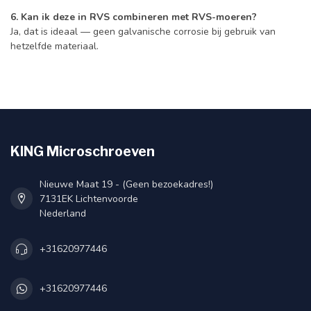
6. Kan ik deze in RVS combineren met RVS-moeren?
Ja, dat is ideaal — geen galvanische corrosie bij gebruik van
hetzelfde materiaal.
KING Microschroeven
Nieuwe Maat 19 - (Geen bezoekadres!)
7131EK Lichtenvoorde
Nederland
+31620977446
+31620977446