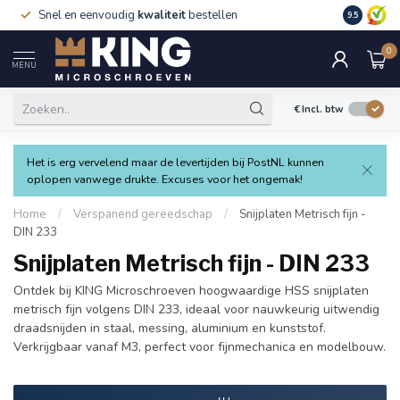
Snel en eenvoudig
kwaliteit
bestellen
9.5
0
MENU
€
Incl. btw
Het is erg vervelend maar de levertijden bij PostNL kunnen
oplopen vanwege drukte. Excuses voor het ongemak!
Home
/
Verspanend gereedschap
/
Snijplaten Metrisch fijn -
DIN 233
Snijplaten Metrisch fijn - DIN 233
Ontdek bij KING Microschroeven hoogwaardige HSS snijplaten
metrisch fijn volgens DIN 233, ideaal voor nauwkeurig uitwendig
draadsnijden in staal, messing, aluminium en kunststof.
Verkrijgbaar vanaf M3, perfect voor fijnmechanica en modelbouw.