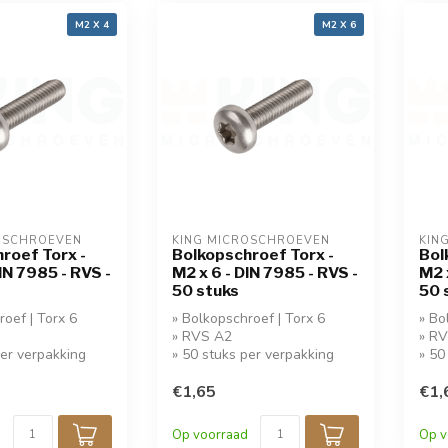
M2 X 4
M2 X 6
OSCHROEVEN
KING MICROSCHROEVEN
KIN
roef Torx -
Bolkopschroef Torx -
Bol
IN 7985 - RVS -
M2 x 6 - DIN 7985 - RVS -
M2 
50 stuks
50 
roef | Torx 6
» Bolkopschroef | Torx 6
» Bo
» RVS A2
» R
per verpakking
» 50 stuks per verpakking
» 50
€1,65
€1,
Op voorraad
Op v