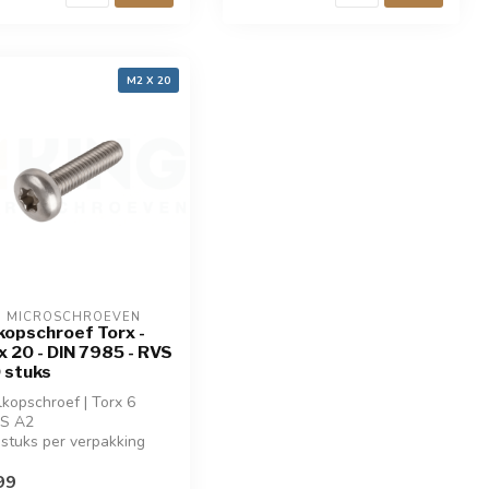
M2 X 20
G MICROSCHROEVEN
kopschroef Torx -
x 20 - DIN 7985 - RVS
0 stuks
lkopschroef | Torx 6
VS A2
 stuks per verpakking
99