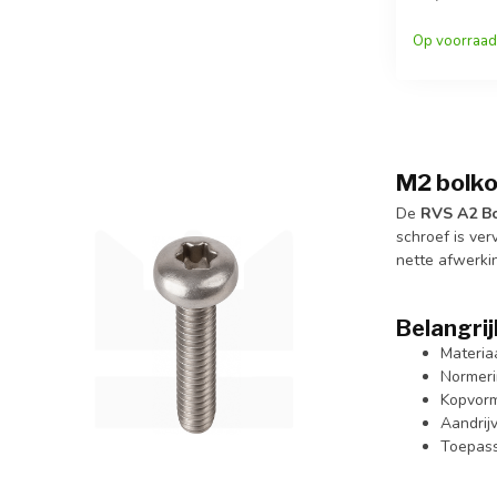
Op voorraad
M2 bolko
De
RVS A2 Bo
schroef is ver
nette afwerkin
Belangri
Materia
Normeri
Kopvorm
Aandrijv
Toepass