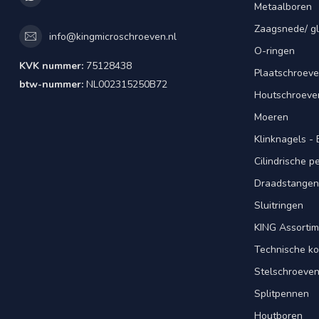
Metaalboren
Zaagsnede/ gl
info@kingmicroschroeven.nl
O-ringen
KVK nummer:
75128438
Plaatschroeve
btw-nummer:
NL002315250B72
Houtschroeve
Moeren
Klinknagels -
Cilindrische 
Draadstangen 
Sluitringen
KING Assorti
Technische ko
Stelschroeve
Splitpennen
Houtboren