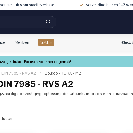
roducten
uit voorraad
leverbaar
Verzending binnen
1-2 we
ice
Merken
SALE
€
Incl.
vanwege drukte. Excuses voor het ongemak!
- DIN 7985 - RVS A2
/
Bolkop - TORX - M2
 DIN 7985 - RVS A2
rdige bevestigingsoplossing die uitblinkt in precisie en duurzaamheid
ducten