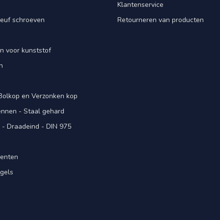
Klantenservice
euf schroeven
Retourneren van producten
n voor kunststof
n
 Bolkop en Verzonken kop
pennen - Staal gehard
- Draadeind - DIN 975
menten
gels
n