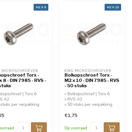
M2 X 8
M2 X 10
G MICROSCHROEVEN
KING MICROSCHROEVEN
kopschroef Torx -
Bolkopschroef Torx -
x 8 - DIN 7985 - RVS -
M2 x 10 - DIN 7985 - RVS
stuks
- 50 stuks
lkopschroef | Torx 6
» Bolkopschroef | Torx 6
VS A2
» RVS A2
 stuks per verpakking
» 50 stuks per verpakking
65
€1,75
oorraad
Op voorraad