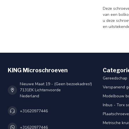
Deze schroeve
van een bolkop
u deze schroev
en uitstekende
KING Microschroeven
Categori
Gereedschap
Nieuwe Maat 19 - (Geen bezoekadres!)
Verspanend g
7131EK Lichtenvoorde
Nederland
Modelbouw bou
Inbus - Torx 
+31620977446
Plaatschroeve
Metrische kru
+31620977446