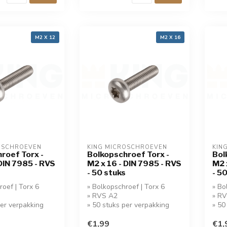
M2 X 12
M2 X 16
OSCHROEVEN
KING MICROSCHROEVEN
KIN
roef Torx -
Bolkopschroef Torx -
Bol
 DIN 7985 - RVS
M2 x 16 - DIN 7985 - RVS
M2 
- 50 stuks
- 5
roef | Torx 6
» Bolkopschroef | Torx 6
» Bo
» RVS A2
» R
per verpakking
» 50 stuks per verpakking
» 50
€1,99
€1,