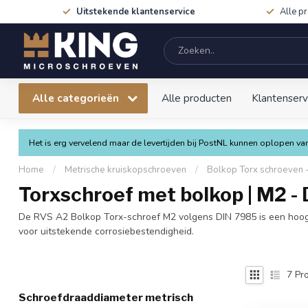
Uitstekende klantenservice
Alle p
Alle categorieën
Alle producten
Klantenserv
Het is erg vervelend maar de levertijden bij PostNL kunnen oplopen 
Home
/
Metrische kruiskopschroeven
/
Bolkop Torx schroeven 
Torxschroef met bolkop | M2 -
De RVS A2 Bolkop Torx-schroef M2 volgens DIN 7985 is een hoogwaa
voor uitstekende corrosiebestendigheid.
7
Pro
Schroefdraaddiameter metrisch