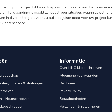
n zijn bijzonder geschikt voor toepassingen waarbij een betrouwbare e
 en Torx-aandrijving maakt ze ideaal voor situaties waarin zowel function
en in diverse lengtes, zodat u altijd de juiste maat voor uw project ku
 klantenservice.
eën
Informatie
Over KING Microschroeven
ereedschap
Algemene voorwaarden
ten, moeren & sluitringen
Disclaimer
schroeven
Privacy Policy
n - Houtschroeven
Betaalmethoden
iskopschroeven
Verzenden & retourneren