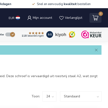
rkdagen
Snel en eenvoudig
kwaliteit
bestellen
0
Mijn account
Verlanglijst
EUR
9.5
 btw
118
beoordelingen
. Deze schroef is vervaardigd uit roestvrij staal A2, wat zorgt
Toon: