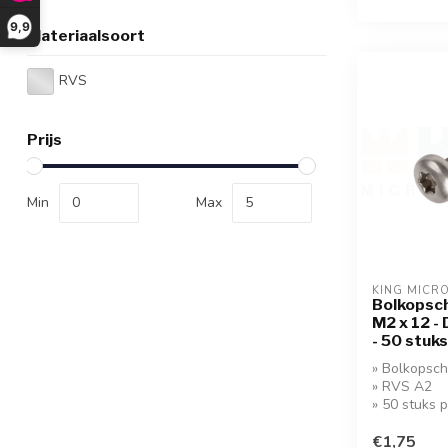
9,9
Materiaalsoort
RVS
Prijs
Min
Max
KING MICR
Bolkopsch
M2 x 12 -
- 50 stuks
» Bolkopsch
» RVS A2
» 50 stuks 
€1,75