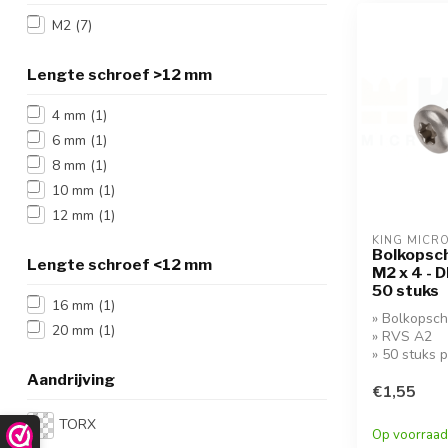
M2
(7)
Lengte schroef >12 mm
4 mm
(1)
6 mm
(1)
8 mm
(1)
10 mm
(1)
12 mm
(1)
KING MICR
Bolkopsch
Lengte schroef <12 mm
M2 x 4 - D
50 stuks
16 mm
(1)
» Bolkopsch
20 mm
(1)
» RVS A2
» 50 stuks 
Aandrijving
€1,55
TORX
Op voorraad