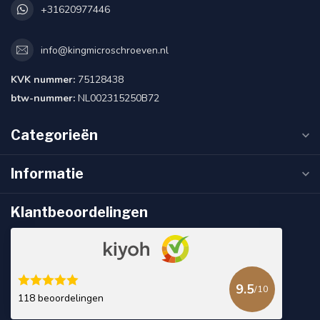
+31620977446
info@kingmicroschroeven.nl
KVK nummer:
75128438
btw-nummer:
NL002315250B72
Categorieën
Informatie
Klantbeoordelingen
9.5
/10
118 beoordelingen