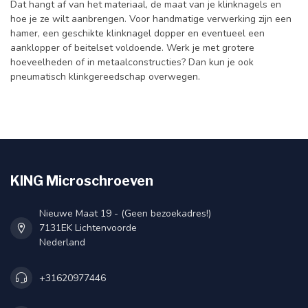
Dat hangt af van het materiaal, de maat van je klinknagels en
hoe je ze wilt aanbrengen. Voor handmatige verwerking zijn een
hamer, een geschikte klinknagel dopper en eventueel een
aanklopper of beitelset voldoende. Werk je met grotere
hoeveelheden of in metaalconstructies? Dan kun je ook
pneumatisch klinkgereedschap overwegen.
KING Microschroeven
Nieuwe Maat 19 - (Geen bezoekadres!)
7131EK Lichtenvoorde
Nederland
+31620977446