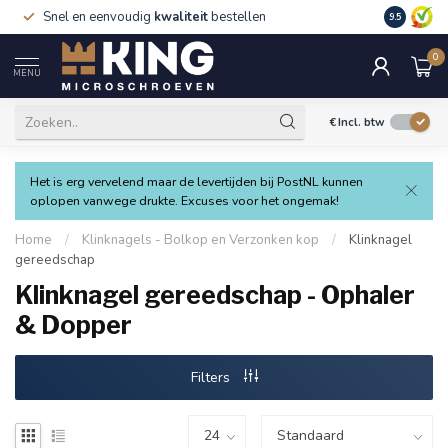
Snel en eenvoudig
kwaliteit
bestellen
9.5
0
MENU
€
Incl. btw
Het is erg vervelend maar de levertijden bij PostNL kunnen
oplopen vanwege drukte. Excuses voor het ongemak!
Home
/
Klinknagels - Bolkop en Verzonken kop
/
Klinknagel
gereedschap
Klinknagel gereedschap - Ophaler
& Dopper
Filters