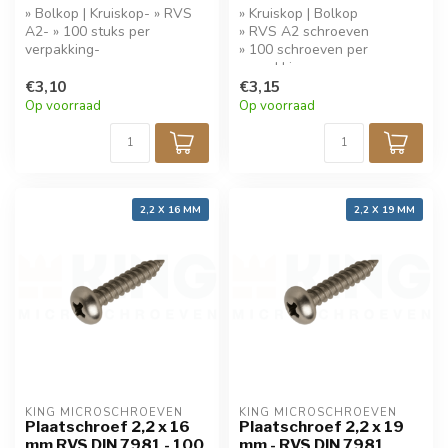
» Bolkop | Kruiskop- » RVS
» Kruiskop | Bolkop
A2- » 100 stuks per
» RVS A2 schroeven
verpakking-
» 100 schroeven per
verpakking
€3,10
» Koop 5 stuks krijg 10%
€3,15
korting!
Op voorraad
Op voorraad
2,2 X 16 MM
2,2 X 19 MM
KING MICROSCHROEVEN
KING MICROSCHROEVEN
Plaatschroef 2,2 x 16
Plaatschroef 2,2 x 19
mm RVS DIN 7981 - 100
mm - RVS DIN 7981