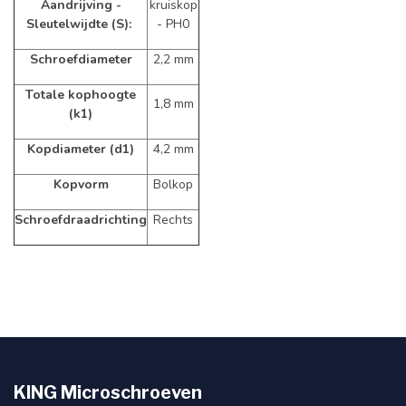
Aandrijving -
kruiskop
Sleutelwijdte (S):
- PH0
Schroefdiameter
2,2 mm
Totale kophoogte
1,8 mm
(k1)
Kopdiameter (d1)
4,2 mm
Kopvorm
Bolkop
Schroefdraadrichting
Rechts
KING Microschroeven