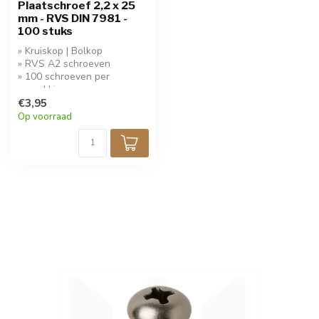
Plaatschroef 2,2 x 25
mm - RVS DIN 7981 -
100 stuks
» Kruiskop | Bolkop
» RVS A2 schroeven
» 100 schroeven per
verpakking
» Koop 5 stuks krijg 10%
€3,95
korting!
Op voorraad