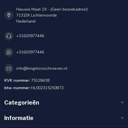
Nieuwe Maat 19 - (Geen bezoekadres!)
7131EK Lichtenvoorde
Nederland
+31620977446
+31620977446
info@kingmicroschroeven.nl
KVK nummer:
75128438
btw-nummer:
NL002315250B72
Categorieën
Informatie