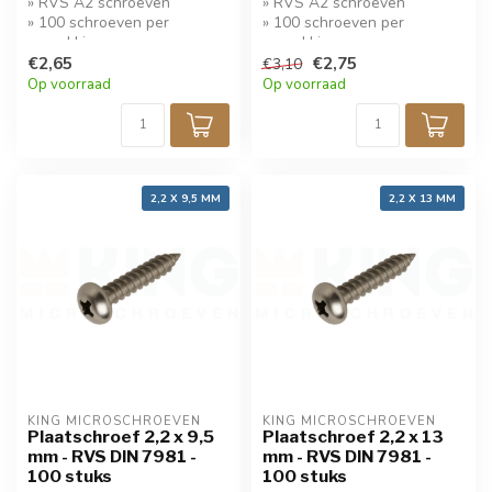
» RVS A2 schroeven
» RVS A2 schroeven
» 100 schroeven per
» 100 schroeven per
verpakking
verpakking
» Koop 5 stuks krijg 10%
€2,65
» Koop 5 stuks krijg 10%
€2,75
€3,10
korting!
korting!
Op voorraad
Op voorraad
2,2 X 9,5 MM
2,2 X 13 MM
KING MICROSCHROEVEN
KING MICROSCHROEVEN
Plaatschroef 2,2 x 9,5
Plaatschroef 2,2 x 13
mm - RVS DIN 7981 -
mm - RVS DIN 7981 -
100 stuks
100 stuks