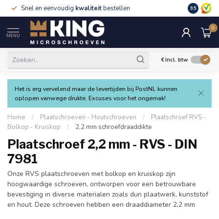
Snel en eenvoudig
kwaliteit
bestellen
9.5
0
MENU
€
Incl. btw
Het is erg vervelend maar de levertijden bij PostNL kunnen
oplopen vanwege drukte. Excuses voor het ongemak!
Home
/
Plaatschroeven - Houtschroeven
/
Plaatschroef RVS -
Bolkop - Kruiskop
/
2,2 mm schroefdraaddikte
Plaatschroef 2,2 mm - RVS - DIN
7981
Onze RVS plaatschroeven met bolkop en kruiskop zijn
hoogwaardige schroeven, ontworpen voor een betrouwbare
bevestiging in diverse materialen zoals dun plaatwerk, kunststof
en hout. Deze schroeven hebben een draaddiameter 2,2 mm