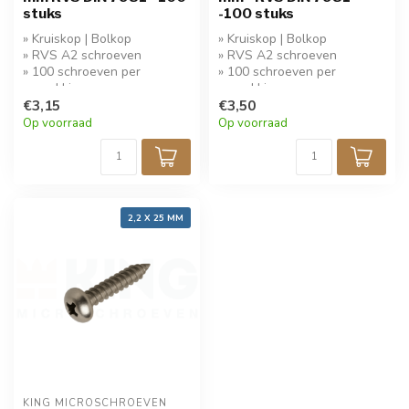
stuks
-100 stuks
» Kruiskop | Bolkop
» Kruiskop | Bolkop
» RVS A2 schroeven
» RVS A2 schroeven
» 100 schroeven per
» 100 schroeven per
verpakking
verpakking
» Koop 5 stuks krijg 10%
€3,15
» Koop 5 stuks krijg 10%
€3,50
korting!
korting!
Op voorraad
Op voorraad
2,2 X 25 MM
KING MICROSCHROEVEN