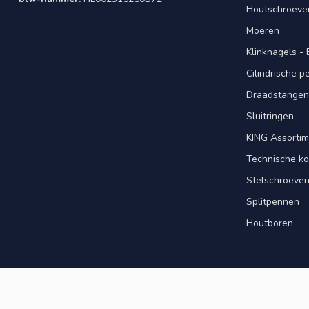
Houtschroeve
Moeren
Klinknagels -
Cilindrische 
Draadstangen 
Sluitringen
KING Assorti
Technische ko
Stelschroeve
Splitpennen
Houtboren