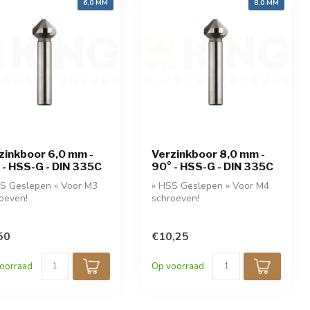
6,0 MM
8,0 MM
zinkboor 6,0 mm -
Verzinkboor 8,0 mm -
 - HSS-G - DIN 335C
90° - HSS-G - DIN 335C
S Geslepen » Voor M3
» HSS Geslepen » Voor M4
oeven!
schroeven!
50
€10,25
oorraad
Op voorraad