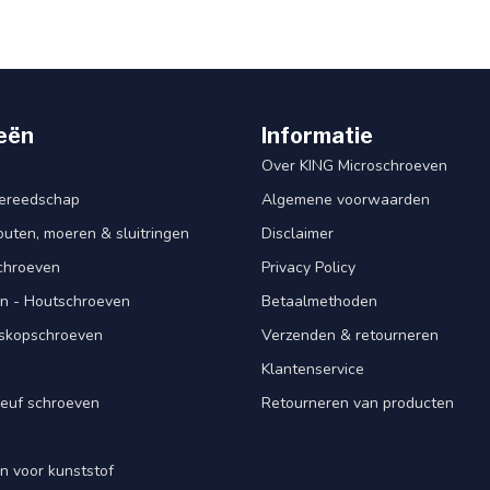
eën
Informatie
Over KING Microschroeven
ereedschap
Algemene voorwaarden
ten, moeren & sluitringen
Disclaimer
schroeven
Privacy Policy
n - Houtschroeven
Betaalmethoden
iskopschroeven
Verzenden & retourneren
Klantenservice
euf schroeven
Retourneren van producten
n voor kunststof