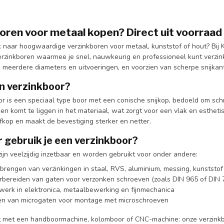
oren voor metaal kopen? Direct uit voorraad
k naar hoogwaardige verzinkboren voor metaal, kunststof of hout? Bij
rzinkboren waarmee je snel, nauwkeurig en professioneel kunt verzinke
 meerdere diameters en uitvoeringen, en voorzien van scherpe snijkant
n verzinkboor?
or is een speciaal type boor met een conische snijkop, bedoeld om sch
en komt te liggen in het materiaal, wat zorgt voor een vlak en esthet
fkop en maakt de bevestiging sterker en netter.
 gebruik je een verzinkboor?
ijn veelzijdig inzetbaar en worden gebruikt voor onder andere:
brengen van verzinkingen in staal, RVS, aluminium, messing, kunststof
rbereiden van gaten voor verzonken schroeven (zoals DIN 965 of DIN 
ewerk in elektronica, metaalbewerking en fijnmechanica
en van microgaten voor montage met microschroeven
t met een handboormachine, kolomboor of CNC-machine: onze verzinkbo