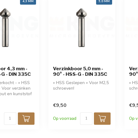
4,3 MM
5,0 MM
or 4,3 mm -
Verzinkboor 5,0 mm -
Ver
-G - DIN 335C
90° - HSS-G - DIN 335C
90°
verkocht - » HSS
» HSS Geslepen » Voor M2,5
» HS
 Voor verzinken
schroeven!
schr
hout en kunststof
€9,50
€9,
Op voorraad
Op v