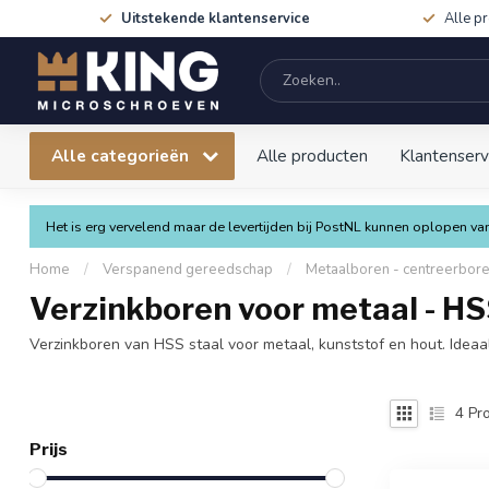
Uitstekende klantenservice
Alle p
Alle categorieën
Alle producten
Klantenserv
Het is erg vervelend maar de levertijden bij PostNL kunnen oplopen 
Home
/
Verspanend gereedschap
/
Metaalboren - centreerbor
Verzinkboren voor metaal - H
Verzinkboren van HSS staal voor metaal, kunststof en hout. Ideaal
4
Pro
Prijs