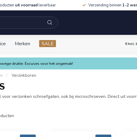
roducten
uit voorraad
leverbaar
Verzending binnen
1-2 we
ice
Merken
SALE
€
Incl.
vanwege drukte. Excuses voor het ongemak!
en
/
Verzinkboren
SS
 voor verzonken schroefgaten, ook bij microschroeven. Direct uit voorr
ducten