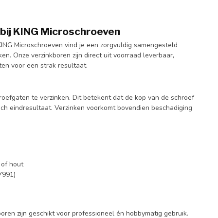
 bij KING Microschroeven
 KING Microschroeven vind je een zorgvuldig samengesteld
n. Onze verzinkboren zijn direct uit voorraad leverbaar,
en voor een strak resultaat.
roefgaten te verzinken. Dit betekent dat de kop van de schroef
isch eindresultaat. Verzinken voorkomt bovendien beschadiging
 of hout
7991)
ren zijn geschikt voor professioneel én hobbymatig gebruik.