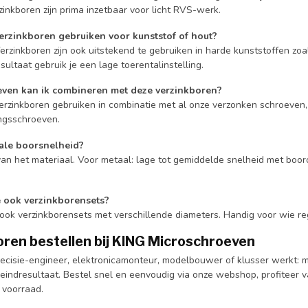
inkboren zijn prima inzetbaar voor licht RVS-werk.
verzinkboren gebruiken voor kunststof of hout?
Verzinkboren zijn ook uitstekend te gebruiken in harde kunststoffen z
sultaat gebruik je een lage toerentalinstelling.
ven kan ik combineren met deze verzinkboren?
erzinkboren gebruiken in combinatie met al onze verzonken schroeven, 
ngsschroeven.
eale boorsnelheid?
an het materiaal. Voor metaal: lage tot gemiddelde snelheid met booro
e ook verzinkborensets?
 ook verzinkborensets met verschillende diameters. Handig voor wie r
ren bestellen bij KING Microschroeven
recisie-engineer, elektronicamonteur, modelbouwer of klusser werkt: m
eindresultaat. Bestel snel en eenvoudig via onze webshop, profiteer va
 voorraad.