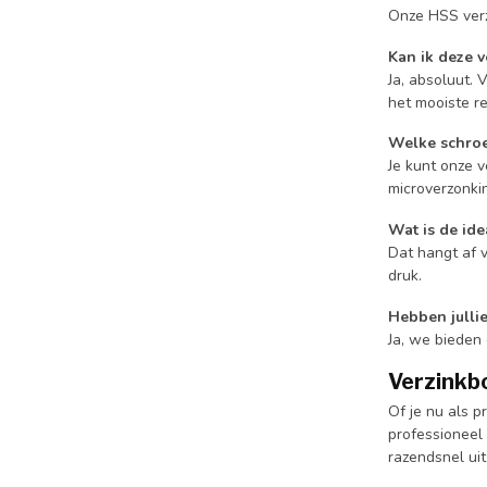
Onze HSS verz
Kan ik deze 
Ja, absoluut. 
het mooiste re
Welke schroe
Je kunt onze v
microverzonki
Wat is de id
Dat hangt af v
druk.
Hebben julli
Ja, we bieden
Verzinkbo
Of je nu als p
professioneel 
razendsnel uit