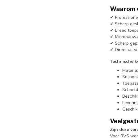
Waarom v
✔ Professionel
✔ Scherp gesl
✔ Breed toepa
✔ Micronauwke
✔ Scherp gepri
✔ Direct uit v
Technische 
Materia
Snijhoe
Toepass
Schacht
Beschik
Levering
Geschikt
Veelgest
Zijn deze ve
Voor RVS word