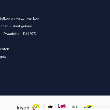
n
 Bolkop en Verzonken kop
pennen - Staal gehard
- Draadeind - DIN 975
menten
gels
n