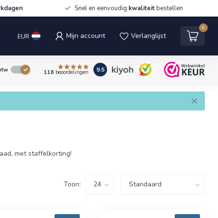
rkdagen
Snel en eenvoudig
kwaliteit
bestellen
0
Mijn account
Verlanglijst
EUR
9.5
 btw
118
beoordelingen
aad, met staffelkorting!
Toon: