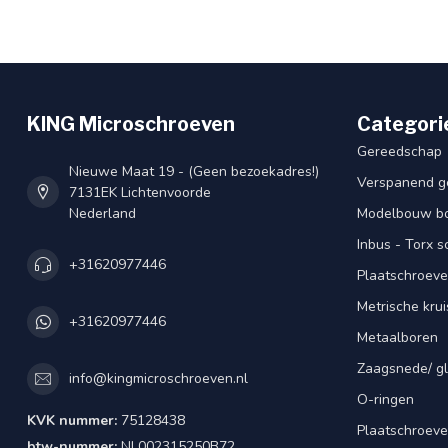
KING Microschroeven
Categori
Gereedschap
Nieuwe Maat 19 - (Geen bezoekadres!)
Verspanend g
7131EK Lichtenvoorde
Nederland
Modelbouw bou
Inbus - Torx 
+31620977446
Plaatschroeve
Metrische kru
+31620977446
Metaalboren
Zaagsnede/ gl
info@kingmicroschroeven.nl
O-ringen
KVK nummer:
75128438
Plaatschroeve
btw-nummer:
NL002315250B72