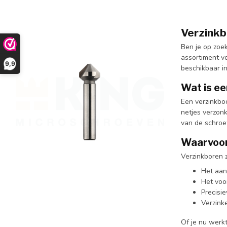
Verzinkb
Ben je op zoe
assortiment ve
9,9
beschikbaar in
Wat is ee
Een verzinkbo
netjes verzonk
van de schroe
Waarvoor
Verzinkboren z
Het aan
Het voo
Precisi
Verzink
Of je nu werk