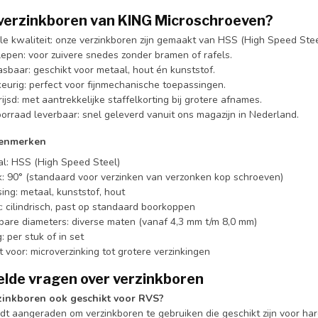
erzinkboren van KING Microschroeven?
e kwaliteit: onze verzinkboren zijn gemaakt van HSS (High Speed Steel)
epen: voor zuivere snedes zonder bramen of rafels.
sbaar: geschikt voor metaal, hout én kunststof.
urig: perfect voor fijnmechanische toepassingen.
jsd: met aantrekkelijke staffelkorting bij grotere afnames.
oorraad leverbaar: snel geleverd vanuit ons magazijn in Nederland.
kenmerken
al: HSS (High Speed Steel)
k: 90° (standaard voor verzinken van verzonken kop schroeven)
ing: metaal, kunststof, hout
: cilindrisch, past op standaard boorkoppen
bare diameters: diverse maten (vanaf 4,3 mm t/m 8,0 mm)
: per stuk of in set
 voor: microverzinking tot grotere verzinkingen
elde vragen over verzinkboren
rzinkboren ook geschikt voor RVS?
t aangeraden om verzinkboren te gebruiken die geschikt zijn voor hard