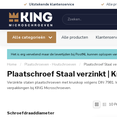
Uitstekende klantenservice
Alle p
Alle categorieën
Alle producten
Klantenserv
Het is erg vervelend maar de levertijden bij PostNL kunnen oplopen 
Home
/
Plaatschroeven - Houtschroeven
/
Plaatschroef Staal ve
Plaatschroef Staal verzinkt | 
Verzinkte stalen plaatschroeven met kruiskop volgens DIN 7981. I
verpakkingen bij KING Microschroeven.
10
P
Schroefdraaddiameter