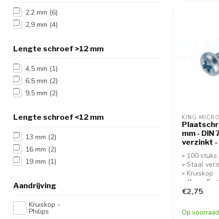
2,2 mm
(6)
2,9 mm
(4)
Lengte schroef >12 mm
4,5 mm
(1)
6,5 mm
(2)
9,5 mm
(2)
Lengte schroef <12 mm
KING MICR
Plaatschr
mm - DIN 
13 mm
(2)
verzinkt 
16 mm
(2)
» 100 stuks
19 mm
(1)
» Staal verz
» Kruiskop
» Koop 5 s
Aandrijving
korting!
€2,75
Kruiskop -
Philips
Op voorraad