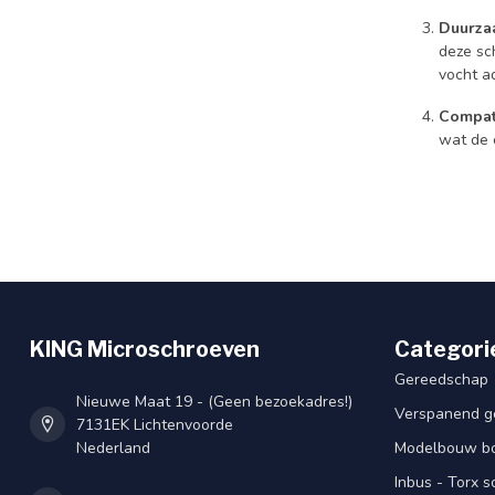
Duurza
deze sc
vocht a
Compati
wat de 
KING Microschroeven
Categori
Gereedschap
Nieuwe Maat 19 - (Geen bezoekadres!)
Verspanend g
7131EK Lichtenvoorde
Nederland
Modelbouw bou
Inbus - Torx 