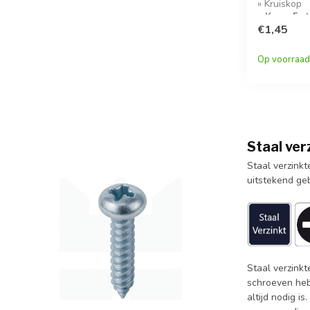
» Kruiskop
» Koop 5 s
korting!
€1,45
Op voorraad
Staal ve
Staal verzink
uitstekend geb
Staal verzink
schroeven heb
altijd nodig i