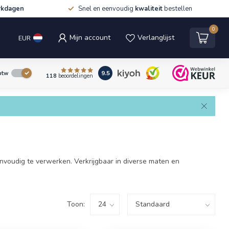
rkdagen
Snel en eenvoudig
kwaliteit
bestellen
0
Mijn account
Verlanglijst
EUR
9.5
 btw
118
beoordelingen
nvoudig te verwerken. Verkrijgbaar in diverse maten en
Toon: