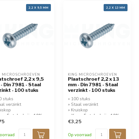
2,2 X 9,5 MM
2,2 X 13 MM
G MICROSCHROEVEN
KING MICROSCHROEVEN
atschroef 2,2 x 9,5
Plaatschroef 2,2 x 13
- Din 7981 - Staal
mm - Din 7981 - Staal
zinkt - 100 stuks
verzinkt - 100 stuks
0 stuks
» 100 stuks
aal verzinkt
» Staal verzinkt
uiskop
» Kruiskop
op 5 stuks krijg 10%
» Koop 5 stuks krijg 10%
ing!
75
korting!
€3,25
oorraad
Op voorraad