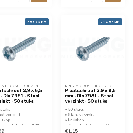
2,9 X 6,5 MM
2,9 X 9,5 MM
G MICROSCHROEVEN
KING MICROSCHROEVEN
atschroef 2,9 x 6,5
Plaatschroef 2,9 x 9,5
- Din 7981 - Staal
mm - Din 7981 - Staal
zinkt - 50 stuks
verzinkt - 50 stuks
 stuks
» 50 stuks
aal verzinkt
» Staal verzinkt
uiskop
» Kruiskop
op 5 stuks krijg 10%
» Koop 5 stuks krijg 10%
ing!
99
korting!
€1,15