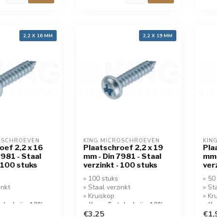
2,2 X 16 MM
2,2 X 19 MM
OSCHROEVEN
KING MICROSCHROEVEN
KIN
oef 2,2 x 16
Plaatschroef 2,2 x 19
Pla
7981 - Staal
mm - Din 7981 - Staal
mm 
- 100 stuks
verzinkt - 100 stuks
ver
» 100 stuks
» 50
inkt
» Staal verzinkt
» St
» Kruiskop
» Kr
tuks krijg 10%
» Koop 5 stuks krijg 10%
» Ko
korting!
€3,25
kort
€1,