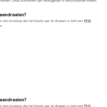
oeven. Deze schroeven zijn verkrijgbaar in verschillende maten,
 aandraaien?
 een kruiskop die het beste aan te draaien is met een
PH0
an.
 aandraaien?
 een kruiskop die het beste aan te draaien is met een
PH1