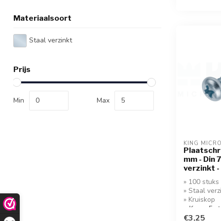
Materiaalsoort
Staal verzinkt
Prijs
Min
Max
KING MICR
Plaatschr
mm - Din 
verzinkt 
» 100 stuks
» Staal verz
» Kruiskop
» Koop 5 s
korting!
€3,25