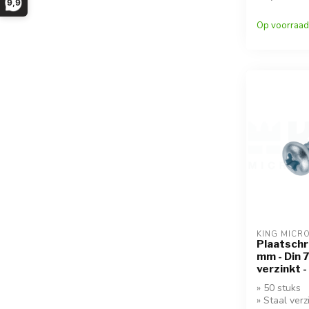
9,9
Op voorraad
KING MICR
Plaatschr
mm - Din 
verzinkt -
» 50 stuks
» Staal verz