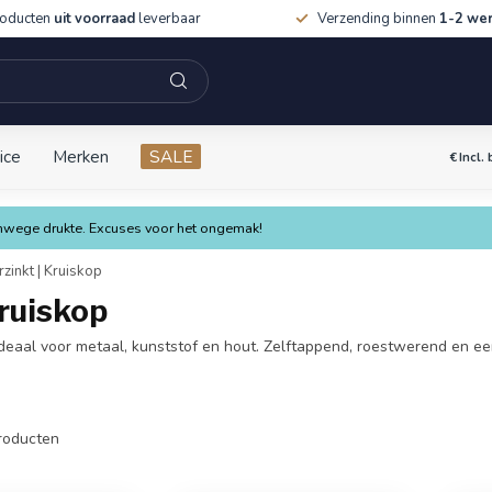
roducten
uit voorraad
leverbaar
Verzending binnen
1-2 we
ice
Merken
SALE
€
Incl.
vanwege drukte. Excuses voor het ongemak!
rzinkt | Kruiskop
Kruiskop
deaal voor metaal, kunststof en hout. Zelftappend, roestwerend en ee
roducten