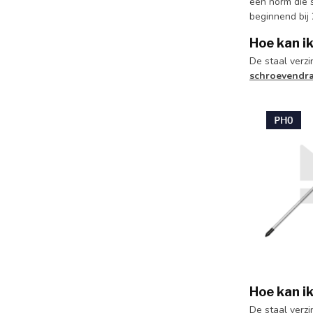
een norm die 
beginnend bij
Hoe kan i
De staal verz
schroevendra
Hoe kan i
De staal verz