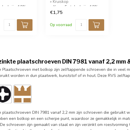
» Kruiskop
tuks krijg 10%
» Koop 5 stuks krijg 10%
korting!
€1,75
Op voorraad
rzinkte plaatschroeven DIN 7981 vanaf 2,2 mm
te Plaatschroeven met bolkop zijn zelftappende schroeven die in veel
ruikt worden in dun plaatwerk, kunststof of in hout. Deze RVS zelftap
te plaatschroeven DIN 7981 vanaf 2,2 mm zijn schroeven die gebruikt w
ben een bolkop en een scherpe punt, waardoor ze gemakkelijk in mat
s. De schroeven zijn gemaakt van staal en zijn verzinkt om roestvormi