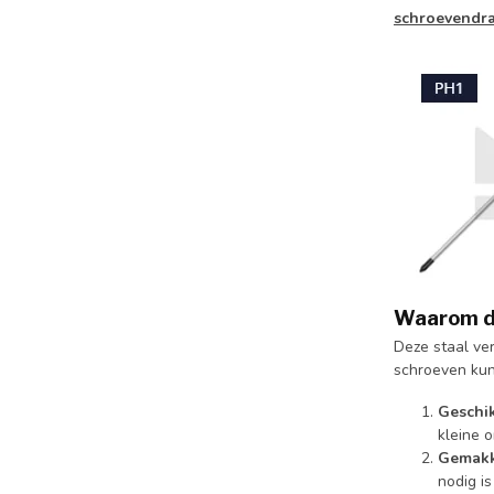
schroevendra
Waarom de
Deze staal ver
schroeven kun
Geschik
kleine 
Gemakke
nodig is