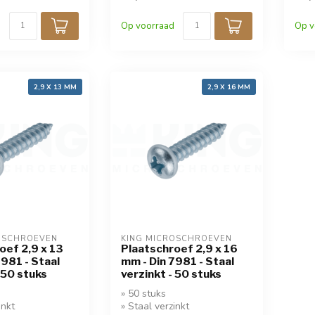
Op voorraad
Op v
2,9 X 13 MM
2,9 X 16 MM
OSCHROEVEN
KING MICROSCHROEVEN
oef 2,9 x 13
Plaatschroef 2,9 x 16
7981 - Staal
mm - Din 7981 - Staal
 50 stuks
verzinkt - 50 stuks
» 50 stuks
inkt
» Staal verzinkt