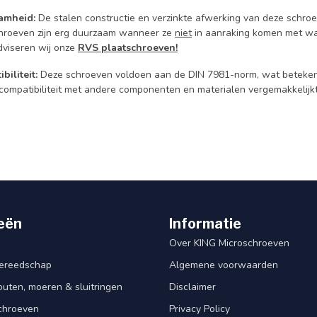
amheid:
De stalen constructie en verzinkte afwerking van deze schroe
hroeven zijn erg duurzaam wanneer ze
niet
in aanraking komen met wat
dviseren wij onze
RVS plaatschroeven!
biliteit:
Deze schroeven voldoen aan de DIN 7981-norm, wat betekent
compatibiliteit met andere componenten en materialen vergemakkelijkt
eën
Informatie
Over KING Microschroeven
ereedschap
Algemene voorwaarden
ten, moeren & sluitringen
Disclaimer
schroeven
Privacy Policy