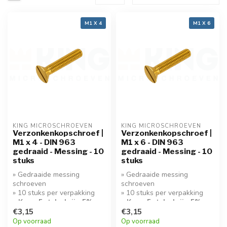
M1 X 4
M1 X 6
KING MICROSCHROEVEN
KING MICROSCHROEVEN
Verzonkenkopschroef |
Verzonkenkopschroef |
M1 x 4 - DIN 963
M1 x 6 - DIN 963
gedraaid - Messing - 10
gedraaid - Messing - 10
stuks
stuks
» Gedraaide messing
» Gedraaide messing
schroeven
schroeven
» 10 stuks per verpakking
» 10 stuks per verpakking
» Koop 5 stuks krijg 5%
» Koop 5 stuks krijg 5%
korting!
€3,15
korting!
€3,15
Op voorraad
Op voorraad