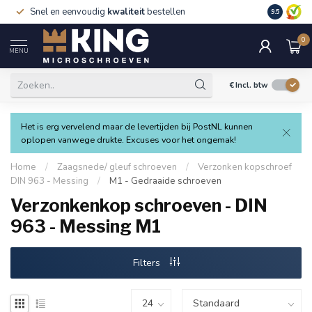
Snel en eenvoudig
kwaliteit
bestellen
9.5
0
MENU
€
Incl. btw
Het is erg vervelend maar de levertijden bij PostNL kunnen
oplopen vanwege drukte. Excuses voor het ongemak!
Home
/
Zaagsnede/ gleuf schroeven
/
Verzonken kopschroef
DIN 963 - Messing
/
M1 - Gedraaide schroeven
Verzonkenkop schroeven - DIN
963 - Messing M1
Filters