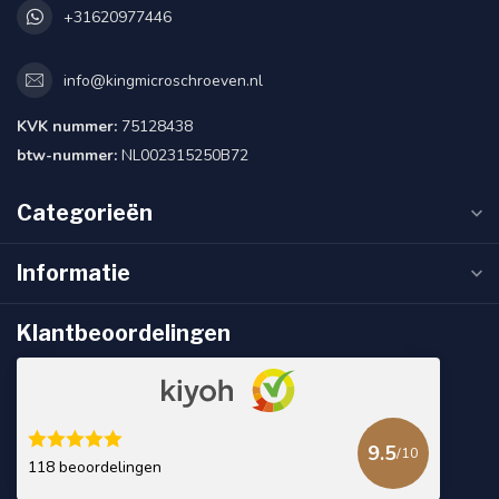
+31620977446
info@kingmicroschroeven.nl
KVK nummer:
75128438
btw-nummer:
NL002315250B72
Categorieën
Informatie
Klantbeoordelingen
9.5
/10
118 beoordelingen