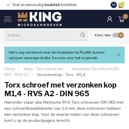
Snel en eenvoudig
kwaliteit
bestellen
9.5
0
MENU
€
Incl. btw
Het is erg vervelend maar de levertijden bij PostNL kunnen
oplopen vanwege drukte. Excuses voor het ongemak!
Home
/
Inbus - Torx schroeven
/
Verzonken Torxschroef DIN
965 - RVS A2
/
Verzonkenkop - Torx - M1,4
Torx schroef met verzonken kop
M1,4 - RVS A2 - DIN 965
Hieronder staan alle Metrische RVS Torx schroeven DIN 965 met
een schroefdraaddiameter van 1,4 mm, deze schroeven hebben
een verzonken kop. Voor de exacte maten van deze schroeven
kunt u op de productpagina terecht.