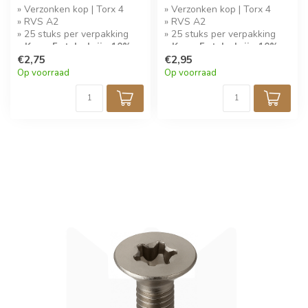
» Verzonken kop | Torx 4
» Verzonken kop | Torx 4
» RVS A2
» RVS A2
» 25 stuks per verpakking
» 25 stuks per verpakking
» Koop 5 stuks krijg 10%
» Koop 5 stuks krijg 10%
korting!
€2,75
korting!
€2,95
Op voorraad
Op voorraad