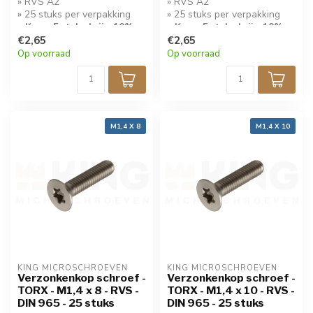
» RVS A2
» RVS A2
» 25 stuks per verpakking
» 25 stuks per verpakking
» Koop 5 stuks krijg 10%
» Koop 5 stuks krijg 10%
korting!
€2,65
korting!
€2,65
Op voorraad
Op voorraad
M1,4 X 8
M1,4 X 10
KING MICROSCHROEVEN
KING MICROSCHROEVEN
Verzonkenkop schroef -
Verzonkenkop schroef -
TORX - M1,4 x 8 - RVS -
TORX - M1,4 x 10 - RVS -
DIN 965 - 25 stuks
DIN 965 - 25 stuks