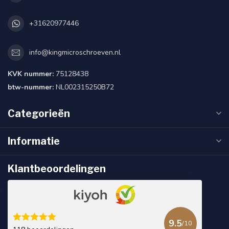
+31620977446
info@kingmicroschroeven.nl
KVK nummer:
75128438
btw-nummer:
NL002315250B72
Categorieën
Informatie
Klantbeoordelingen
9.5
/10