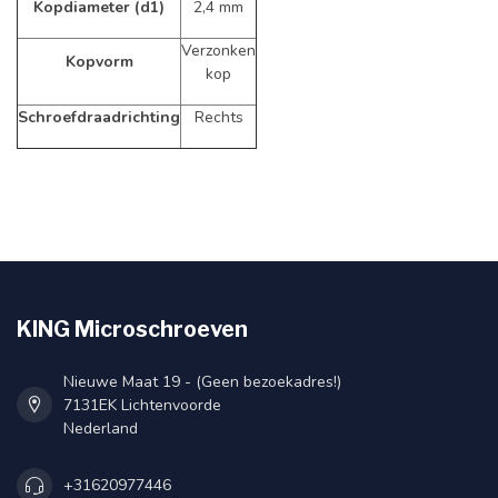
Kopdiameter (d1)
2,4 mm
Verzonken
Kopvorm
kop
Schroefdraadrichting
Rechts
KING Microschroeven
Nieuwe Maat 19 - (Geen bezoekadres!)
7131EK Lichtenvoorde
Nederland
+31620977446