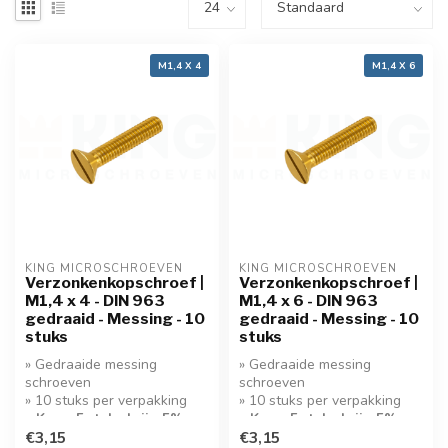
M1,4 X 4
M1,4 X 6
KING MICROSCHROEVEN
KING MICROSCHROEVEN
Verzonkenkopschroef |
Verzonkenkopschroef |
M1,4 x 4 - DIN 963
M1,4 x 6 - DIN 963
gedraaid - Messing - 10
gedraaid - Messing - 10
stuks
stuks
» Gedraaide messing
» Gedraaide messing
schroeven
schroeven
» 10 stuks per verpakking
» 10 stuks per verpakking
» Koop 5 stuks krijg 5%
» Koop 5 stuks krijg 5%
korting!
€3,15
korting!
€3,15