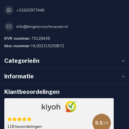
+31620977446
info@kingmicroschroeven.nl
KVK nummer:
75128438
btw-nummer:
NL002315250B72
Categorieën
Informatie
Klantbeoordelingen
9.5
/10
118 beoordelingen