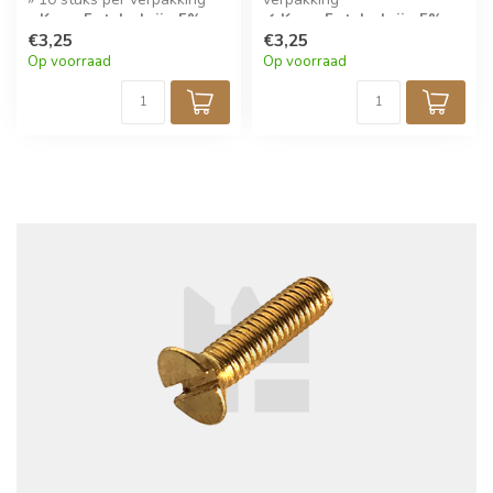
» Koop 5 stuks krijg 5%
✓ Koop 5 stuks krijg 5%
korting!
€3,25
korting!
€3,25
Op voorraad
Op voorraad
✓ Gedraaide messing
schroeven