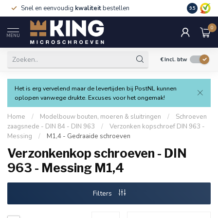
Snel en eenvoudig
kwaliteit
bestellen
9.5
0
MENU
€
Incl. btw
Het is erg vervelend maar de levertijden bij PostNL kunnen
oplopen vanwege drukte. Excuses voor het ongemak!
Home
/
Modelbouw bouten, moeren & sluitringen
/
Schroeven
zaagsnede - DIN 84 - DIN 963
/
Verzonken kopschroef DIN 963 -
Messing
/
M1,4 - Gedraaide schroeven
Verzonkenkop schroeven - DIN
963 - Messing M1,4
Filters