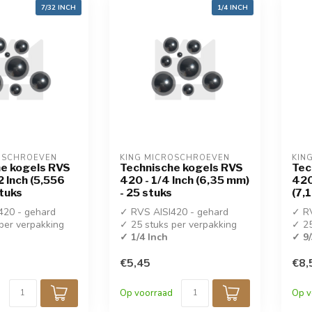
7/32 INCH
1/4 INCH
OSCHROEVEN
KING MICROSCHROEVEN
KIN
e kogels RVS
Technische kogels RVS
Tec
2 Inch (5,556
420 - 1/4 Inch (6,35 mm)
420
tuks
- 25 stuks
(7,
420 - gehard
✓ RVS AISI420 - gehard
✓ RV
per verpakking
✓ 25 stuks per verpakking
✓ 25
h
✓ 1/4 Inch
✓ 9/
€5,45
€8,
Op voorraad
Op v