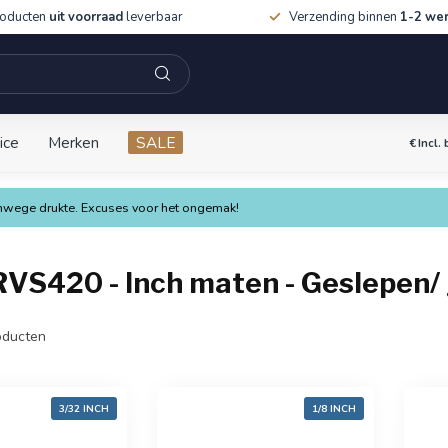
roducten
uit voorraad
leverbaar
Verzending binnen
1-2 we
ice
Merken
SALE
€
Incl.
vanwege drukte. Excuses voor het ongemak!
RVS420 - Inch maten - Geslepen/
ducten
3/32 INCH
1/8 INCH