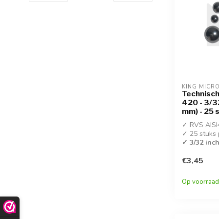
KING MICR
Technisch
420 - 3/3
mm) - 25 
✓ RVS AISI
✓ 25 stuks 
✓ 3/32 inc
€3,45
Op voorraad