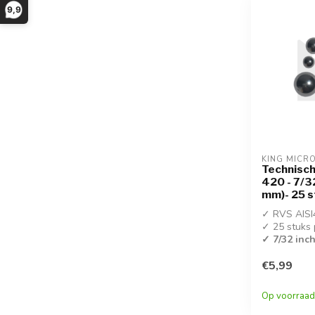
9,9
KING MICR
Technisch
420 - 7/3
mm)- 25 s
✓ RVS AISI
✓ 25 stuks 
✓ 7/32 inc
€5,99
Op voorraad