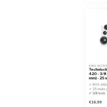
KING MICR
Technisch
420 - 3/8
mm) - 25 
✓ RVS AISI
✓ 25 stuks 
✓ 3/8 Inch
€16,99