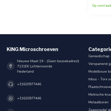
Op voorraad
KING Microschroeven
Categori
Gereedschap
Nieuwe Maat 19 - (Geen bezoekadres!)
Verspanend g
7131EK Lichtenvoorde
Nederland
Modelbouw bou
Inbus - Torx 
+31620977446
Plaatschroeve
Metrische kru
+31620977446
Metaalboren
Zaagsnede/ gl