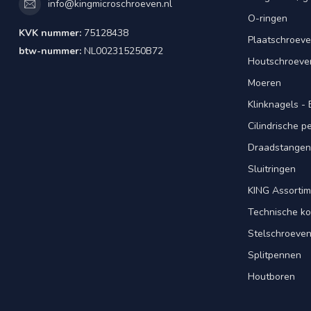
info@kingmicroschroeven.nl
O-ringen
KVK nummer:
75128438
Plaatschroeve
btw-nummer:
NL002315250B72
Houtschroeve
Moeren
Klinknagels -
Cilindrische 
Draadstangen 
Sluitringen
KING Assorti
Technische ko
Stelschroeve
Splitpennen
Houtboren