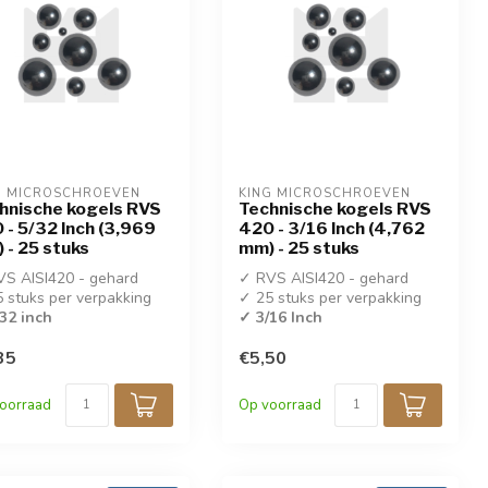
G MICROSCHROEVEN
KING MICROSCHROEVEN
hnische kogels RVS
Technische kogels RVS
 - 5/32 Inch (3,969
420 - 3/16 Inch (4,762
 - 25 stuks
mm) - 25 stuks
S AISI420 - gehard
✓ RVS AISI420 - gehard
 stuks per verpakking
✓ 25 stuks per verpakking
32 inch
✓ 3/16 Inch
35
€5,50
oorraad
Op voorraad