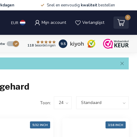
rkdagen
Snel en eenvoudig
kwaliteit
bestellen
0
Mijn account
Verlanglijst
EUR
9.5
 btw
118
beoordelingen
 gehard
Toon:
5/32 INCH
3/16 INCH