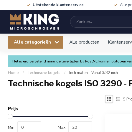
Uitstekende klantenservice
Alle p
Alle categorieën
Alle producten
Klantenserv
Het is erg vervelend maar de levertijden bij PostNL kunnen oplopen 
Home
/
Technische kogels
/
Inch maten - Vanaf 3/32 inch
Technische kogels ISO 3290 - 
9
Pro
Prijs
Min
Max