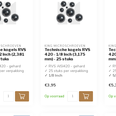
OSCHROEVEN
KING MICROSCHROEVEN
KIN
e kogels RVS
Technische kogels RVS
Tec
2 Inch (2,381
420 - 1/8 Inch (3,175
420
stuks
mm) - 25 stuks
mm)
420 - gehard
✓ RVS AISI420 - gehard
✓ RV
per verpakking
✓ 25 stuks per verpakking
✓ 25
h
✓ 1/8 Inch
✓ 5/
€3,95
€5,
Op voorraad
Op v