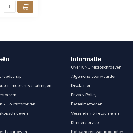
eën
Informatie
Over KING Microschroeven
ereedschap
Algemene voorwaarden
ten, moeren & sluitringen
Disclaimer
schroeven
Privacy Policy
n - Houtschroeven
Betaalmethoden
iskopschroeven
Verzenden & retourneren
Klantenservice
euf schroeven
Retourneren van producten