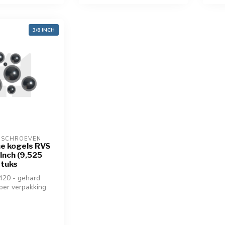
3/8 INCH
OSCHROEVEN
e kogels RVS
 Inch (9,525
stuks
420 - gehard
per verpakking