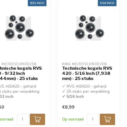
9/32 INCH
5/16 INCH
G MICROSCHROEVEN
KING MICROSCHROEVEN
hnische kogels RVS
Technische kogels RVS
 - 9/32 Inch
420 - 5/16 Inch (7,938
144mm) - 25 stuks
mm) - 25 stuks
S AISI420 - gehard
✓ RVS AISI420 - gehard
 stuks per verpakking
✓ 25 stuks per verpakking
32 inch
✓ 5/16 Inch
50
€8,99
oorraad
Op voorraad