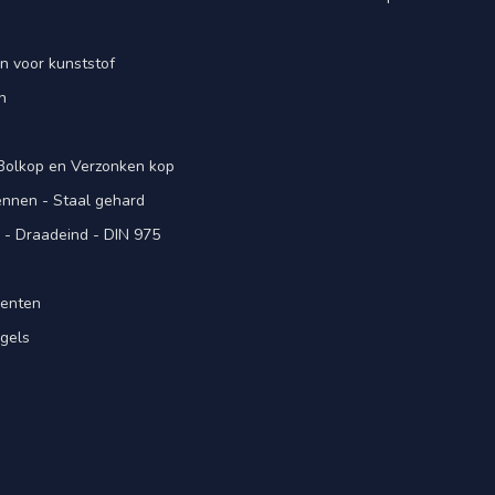
n voor kunststof
n
 Bolkop en Verzonken kop
pennen - Staal gehard
- Draadeind - DIN 975
menten
gels
n