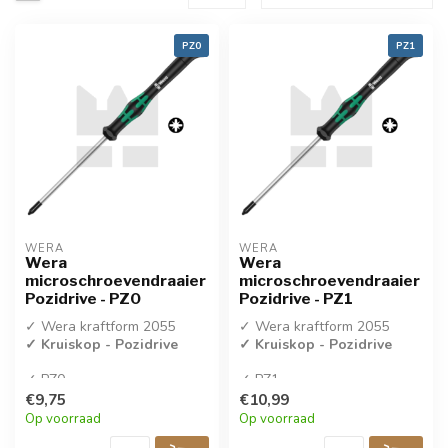
PZ0
PZ1
WERA
WERA
Wera
Wera
microschroevendraaier
microschroevendraaier
Pozidrive - PZ0
Pozidrive - PZ1
✓ Wera kraftform 2055
✓ Wera kraftform 2055
✓ Kruiskop - Pozidrive
✓ Kruiskop - Pozidrive
✓ PZ0
✓ PZ1
✓ Per stuk verkocht
✓ Per stuk verkocht
€9,75
€10,99
Op voorraad
Op voorraad