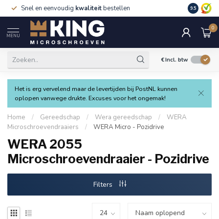
Snel en eenvoudig
kwaliteit
bestellen
9.5
0
MENU
€
Incl. btw
Het is erg vervelend maar de levertijden bij PostNL kunnen
oplopen vanwege drukte. Excuses voor het ongemak!
Home
/
Gereedschap
/
Wera gereedschap
/
WERA
Microschroevendraaiers
/
WERA Micro - Pozidrive
WERA 2055
Microschroevendraaier - Pozidrive
Filters