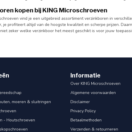
oren kopen bij KING Microschroeven
schroeven vind je een uitgebreid assortiment verzinkboren in verschil
, je profiteert altijd van de hoogste kwaliteit en scherpe prijzen. Daarn
e niet zeker welke verzinkboor het meest geschikt is voor jouw toepas
eën
Informatie
Over KING Microschroeven
ereedschap
Algemene voorwaarden
ten, moeren & sluitringen
Disclaimer
schroeven
Privacy Policy
n - Houtschroeven
Betaalmethoden
iskopschroeven
Verzenden & retourneren