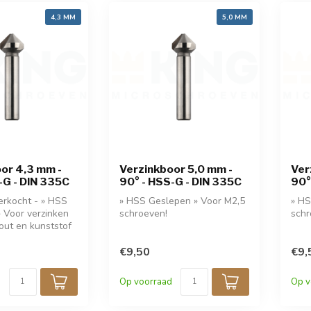
4,3 MM
5,0 MM
or 4,3 mm -
Verzinkboor 5,0 mm -
Ver
-G - DIN 335C
90° - HSS-G - DIN 335C
90°
verkocht - » HSS
» HSS Geslepen » Voor M2,5
» HS
 Voor verzinken
schroeven!
schr
hout en kunststof
€9,50
€9,
Op voorraad
Op v