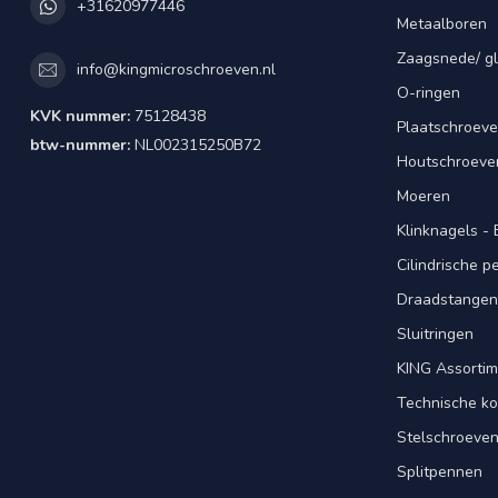
+31620977446
Metaalboren
Zaagsnede/ gl
info@kingmicroschroeven.nl
O-ringen
KVK nummer:
75128438
Plaatschroeve
btw-nummer:
NL002315250B72
Houtschroeve
Moeren
Klinknagels -
Cilindrische 
Draadstangen 
Sluitringen
KING Assorti
Technische ko
Stelschroeve
Splitpennen