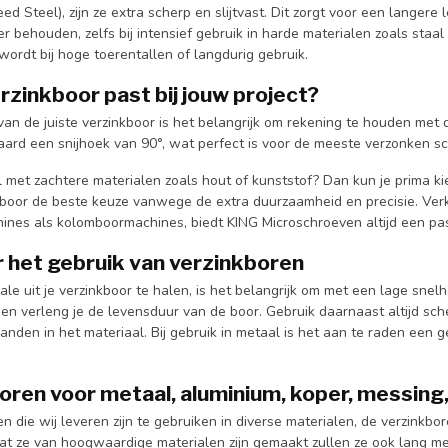
d Steel), zijn ze extra scherp en slijtvast. Dit zorgt voor een langer
r behouden, zelfs bij intensief gebruik in harde materialen zoals staa
wordt bij hoge toerentallen of langdurig gebruik.
rzinkboor past bij jouw project?
 van de juiste verzinkboor is het belangrijk om rekening te houden me
ard een snijhoek van 90°, wat perfect is voor de meeste verzonken s
l met zachtere materialen zoals hout of kunststof? Dan kun je prima k
boor de beste keuze vanwege de extra duurzaamheid en precisie. Verkr
nes als kolomboormachines, biedt KING Microschroeven altijd een pas
r het gebruik van verzinkboren
e uit je verzinkboor te halen, is het belangrijk om met een lage snel
g en verleng je de levensduur van de boor. Gebruik daarnaast altijd s
anden in het materiaal. Bij gebruik in metaal is het aan te raden een g
oren voor metaal, aluminium, koper, messing
n die wij leveren zijn te gebruiken in diverse materialen, de verzink
dat ze van hoogwaardige materialen zijn gemaakt zullen ze ook lang 