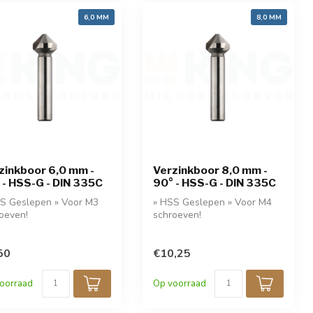
6,0 MM
8,0 MM
zinkboor 6,0 mm -
Verzinkboor 8,0 mm -
 - HSS-G - DIN 335C
90° - HSS-G - DIN 335C
S Geslepen » Voor M3
» HSS Geslepen » Voor M4
oeven!
schroeven!
50
€10,25
oorraad
Op voorraad