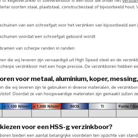
r of kegelverzinker of soevereinboor is een boor die onder het
verspa
llerlei soorten staal, plaatstaal, constructiestaal of bijvoorbeeld hou
fschuinen van een schroefgat voor het verzinken van bijvoorbeeld een
fschuinen voordat een schroefgat geboord wordt
fbramen van scherpe randen in randen
ren die wij leveren zijn vervaardigd uit High Speed steel en de verzink
scherpe verzinkboor met een hoge precisie. De verzinkboren hebben ee
oren voor metaal, aluminium, koper, messing
n die wij leveren zijn te gebruiken in diverse materialen, de verzink
nststof. Doordat ze van hoogwaardige materialen zijn gemaakt zullen
iezen voor een HSS-g verzinkboor?
boren bieden een aantal belangrijke voordelen ten opzichte van standa