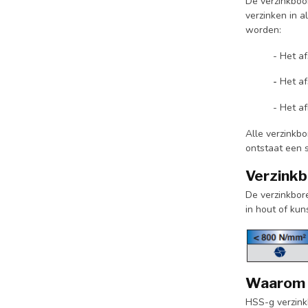
De verzinkboo
verzinken in a
worden:
- Het a
-
Het a
- Het a
Alle verzinkbo
ontstaat een 
Verzinkb
De verzinkbore
in hout of ku
Waarom k
HSS-g verzink