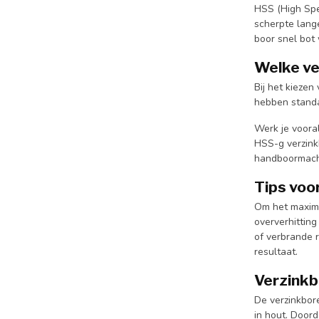
HSS (High Spee
scherpte lange
boor snel bot 
Welke ve
Bij het kiezen
hebben standa
Werk je voora
HSS-g verzink
handboormachi
Tips voo
Om het maximal
oververhittin
of verbrande r
resultaat.
Verzinkb
De verzinkbore
in hout. Door