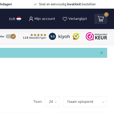
rkdagen
Snel en eenvoudig
kwaliteit
bestellen
0
Mijn account
Verlanglijst
EUR
9.5
 btw
118
beoordelingen
Toon: