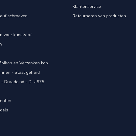
Klantenservice
euf schroeven
Retourneren van producten
n voor kunststof
n
 Bolkop en Verzonken kop
pennen - Staal gehard
- Draadeind - DIN 975
menten
gels
n