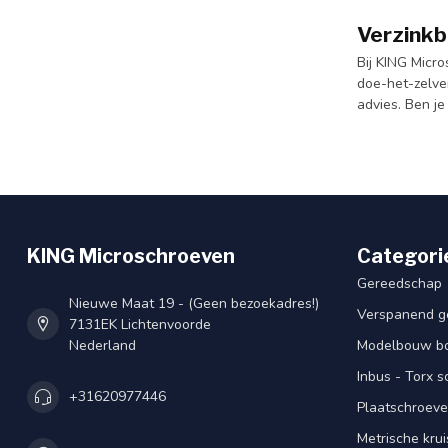
Verzinkb
Bij KING Micro
doe-het-zelver
advies. Ben j
KING Microschroeven
Categori
Gereedschap
Nieuwe Maat 19 - (Geen bezoekadres!)
Verspanend g
7131EK Lichtenvoorde
Nederland
Modelbouw bou
Inbus - Torx 
+31620977446
Plaatschroeve
Metrische kru