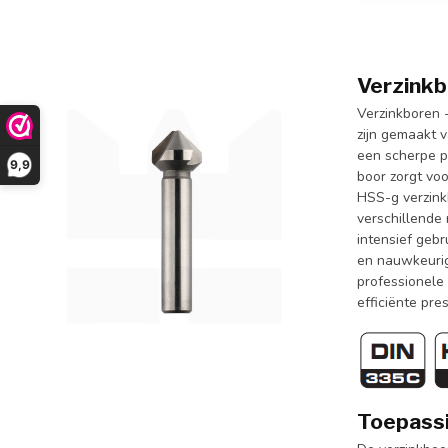
Verzinkb
Verzinkboren 
zijn gemaakt v
een scherpe p
9,9
boor zorgt voo
HSS-g verzinkb
verschillende
intensief gebr
en nauwkeurig
professionele
efficiënte pre
Toepassi