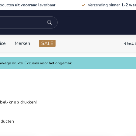
roducten
uit voorraad
leverbaar
Verzending binnen
1-2 we
ice
Merken
SALE
€
Incl.
vanwege drukte. Excuses voor het ongemak!
abel-knop
drukken!
ducten