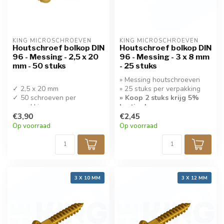
KING MICROSCHROEVEN
KING MICROSCHROEVEN
Houtschroef bolkop DIN
Houtschroef bolkop DIN
96 - Messing - 2,5 x 20
96 - Messing - 3 x 8 mm
mm - 50 stuks
- 25 stuks
» Messing houtschroeven
✓ 2,5 x 20 mm
» 25 stuks per verpakking
✓ 50 schroeven per
» Koop 2 stuks krijg 5%
verpakking
korting!
✓ Koop 4 stuks krijg 5%
€3,90
€2,45
korting!
Op voorraad
Op voorraad
✓ Houtschroef messing
3 X 10 MM
3 X 12 MM