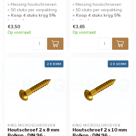
» Messing houtschroeven
» Messing houtschroeven
» 50 stuks per verpakking
» 50 stuks per verpakking
» Koop 4 stuks krijg 5%
» Koop 4 stuks krijg 5%
korting!
korting!
€3,50
€3,65
» Bolkop met sleuf
» Bolkop met sleuf
Op voorraad
Op voorraad
2 X 8 MM
2 X 10 MM
KING MICROSCHROEVEN
KING MICROSCHROEVEN
Houtschroef 2 x 8 mm
Houtschroef 2 x 10 mm
Bolkop - DIN 96 -
Bolkop - DIN 96 -