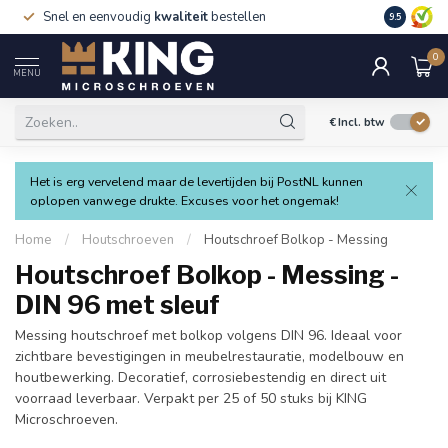
Snel en eenvoudig
kwaliteit
bestellen
9.5
0
MENU
€
Incl. btw
Het is erg vervelend maar de levertijden bij PostNL kunnen
oplopen vanwege drukte. Excuses voor het ongemak!
Home
/
Houtschroeven
/
Houtschroef Bolkop - Messing
Houtschroef Bolkop - Messing -
DIN 96 met sleuf
Messing houtschroef met bolkop volgens DIN 96. Ideaal voor
zichtbare bevestigingen in meubelrestauratie, modelbouw en
houtbewerking. Decoratief, corrosiebestendig en direct uit
voorraad leverbaar. Verpakt per 25 of 50 stuks bij KING
Microschroeven.