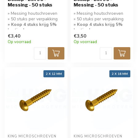
Messing - 50 stuks
Messing - 50 stuks
» Messing houtschroeven
» Messing houtschroeven
» 50 stuks per verpakking
» 50 stuks per verpakking
» Koop 4 stuks krijg 5%
» Koop 4 stuks krijg 5%
korting!
korting!
€3,40
€3,50
» Bolkop met sleuf
» Bolkop met sleuf
Op voorraad
Op voorraad
2 X 12 MM
2 X 16 MM
KING MICROSCHROEVEN
KING MICROSCHROEVEN