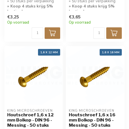
» 50 stuks per verpakking
» 50 stuks per verpakking
» Koop 4 stuks krijg 5%
» Koop 4 stuks krijg 5%
korting!
korting!
€3,25
€3,65
» Bolkop met sleuf
» Bolkop met sleuf
Op voorraad
Op voorraad
1,6 X 12 MM
1,6 X 16 MM
KING MICROSCHROEVEN
KING MICROSCHROEVEN
Houtschroef 1,6 x 12
Houtschroef 1,6 x 16
mm Bolkop - DIN 96 -
mm Bolkop - DIN 96 -
Messing - 50 stuks
Messing - 50 stuks