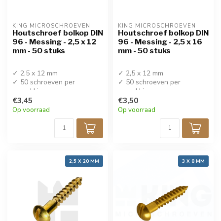
KING MICROSCHROEVEN
KING MICROSCHROEVEN
Houtschroef bolkop DIN
Houtschroef bolkop DIN
96 - Messing - 2,5 x 12
96 - Messing - 2,5 x 16
mm - 50 stuks
mm - 50 stuks
✓ 2,5 x 12 mm
✓ 2,5 x 12 mm
✓ 50 schroeven per
✓ 50 schroeven per
verpakking
verpakking
✓ Koop 4 stuks krijg 5%
€3,45
✓ Koop 4 stuks krijg 5%
€3,50
korting!
korting!
Op voorraad
Op voorraad
✓ Houtschroef messing
✓ Houtschroef messing
2,5 X 20 MM
3 X 8 MM