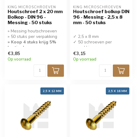
KING MICROSCHROEVEN
KING MICROSCHROEVEN
Houtschroef 2 x 20 mm
Houtschroef bolkop DIN
Bolkop - DIN 96 -
96 - Messing - 2,5 x 8
Messing - 50 stuks
mm - 50 stuks
» Messing houtschroeven
» 50 stuks per verpakking
✓ 2,5 x 8 mm
» Koop 4 stuks krijg 5%
✓ 50 schroeven per
korting!
verpakking
€3,85
✓ Koop 4 stuks krijg 5%
€3,15
» Bolkop met sleuf
korting!
Op voorraad
Op voorraad
✓ Houtschroef messing
2,5 X 12 MM
2,5 X 16 MM