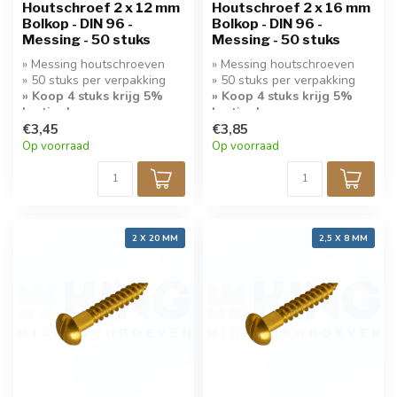
Houtschroef 2 x 12 mm
Houtschroef 2 x 16 mm
Bolkop - DIN 96 -
Bolkop - DIN 96 -
Messing - 50 stuks
Messing - 50 stuks
» Messing houtschroeven
» Messing houtschroeven
» 50 stuks per verpakking
» 50 stuks per verpakking
» Koop 4 stuks krijg 5%
» Koop 4 stuks krijg 5%
korting!
korting!
€3,45
€3,85
» Bolkop met sleuf
» Bolkop met sleuf
Op voorraad
Op voorraad
2 X 20 MM
2,5 X 8 MM