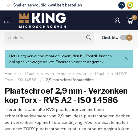
Snel en eenvoudig
kwaliteit
bestellen
9.5
0
MENU
€
Incl. btw
Het is erg vervelend maar de levertijden bij PostNL kunnen
oplopen vanwege drukte. Excuses voor het ongemak!
Home
/
Plaatschroeven - Houtschroeven
/
Plaatschroef RVS
Torx - ISO 14586
/
2,9 mm schroefdraaddikte
Plaatschroef 2,9 mm - Verzonken
kop Torx - RVS A2 - ISO 14586
Hieronder staan alle RVS plaatschroeven met een
schroefdraaddiameter van 2,9 mm, deze plaatschroeven hebben
een verzonken kop met Torx aandrijving. Voor de exacte maten
van deze TORX plaatschroeven kunt u op product pagina kijken.