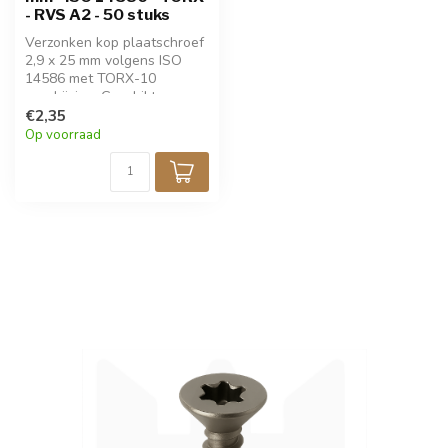
- RVS A2 - 50 stuks
Verzonken kop plaatschroef
2,9 x 25 mm volgens ISO
14586 met TORX-10
aandrijving. Geschikt voor
dun plaatmateriaal, biedt
€2,35
sterke grip en eenvoudige
Op voorraad
montage. Gemaakt van
roestvrij staal voor
langdurige
corrosiebestendigheid.
Verpakt per 50 stuks.