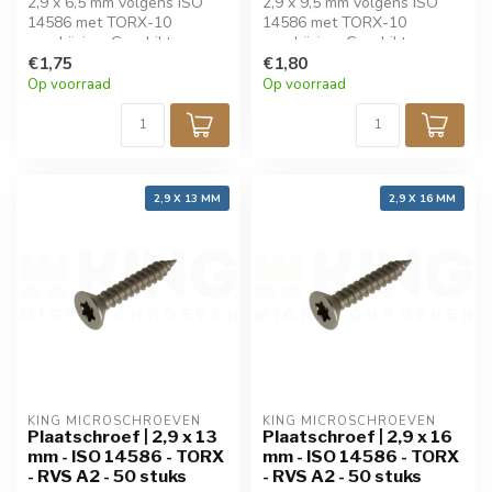
2,9 x 6,5 mm volgens ISO
2,9 x 9,5 mm volgens ISO
14586 met TORX-10
14586 met TORX-10
aandrijving. Geschikt voor
aandrijving. Geschikt voor
dun plaatmateriaal, biedt
€1,75
dun plaatmateriaal, biedt
€1,80
sterke grip en eenvoudige
sterke grip en eenvoudige
Op voorraad
Op voorraad
montage. Gemaakt van
montage. Gemaakt van
roestvrij staal voor
roestvrij staal voor
langdurige
langdurige
corrosiebestendigheid.
corrosiebestendigheid.
Verpakt per 50 stuks.
Verpakt per 50 stuks.
2,9 X 13 MM
2,9 X 16 MM
KING MICROSCHROEVEN
KING MICROSCHROEVEN
Plaatschroef | 2,9 x 13
Plaatschroef | 2,9 x 16
mm - ISO 14586 - TORX
mm - ISO 14586 - TORX
- RVS A2 - 50 stuks
- RVS A2 - 50 stuks