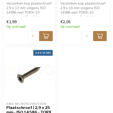
Verzonken kop plaatschroef
Verzonken kop plaatschroef
2,9 x 13 mm volgens ISO
2,9 x 16 mm volgens ISO
14586 met TORX-10
14586 met TORX-10
aandrijving. Geschikt voor
aandrijving. Geschikt voor
dun plaatmateriaal, biedt
€1,99
dun plaatmateriaal, biedt
€2,05
sterke grip en eenvoudige
sterke grip en eenvoudige
Op voorraad
Op voorraad
montage. Gemaakt van
montage. Gemaakt van
roestvrij staal voor
roestvrij staal voor
langdurige
langdurige
corrosiebestendigheid.
corrosiebestendigheid.
Verpakt per 50 stuks.
Verpakt per 50 stuks.
2,9 X 25 MM
KING MICROSCHROEVEN
Plaatschroef | 2,9 x 25
mm - ISO 14586 - TORX