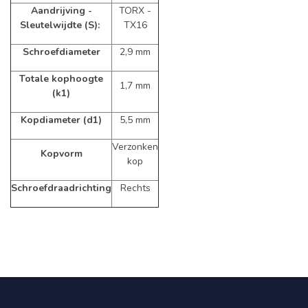
Aandrijving -
TORX -
Sleutelwijdte (S):
TX16
Schroefdiameter
2,9 mm
Totale kophoogte
1,7 mm
(k1)
Kopdiameter (d1)
5,5 mm
Verzonken
Kopvorm
kop
Schroefdraadrichting
Rechts