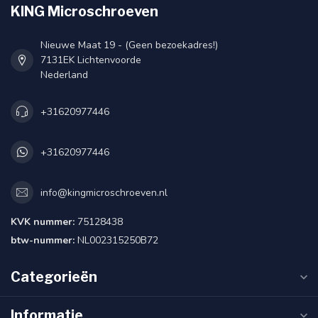
KING Microschroeven
Nieuwe Maat 19 - (Geen bezoekadres!)
7131EK Lichtenvoorde
Nederland
+31620977446
+31620977446
info@kingmicroschroeven.nl
KVK nummer:
75128438
btw-nummer:
NL002315250B72
Categorieën
Informatie