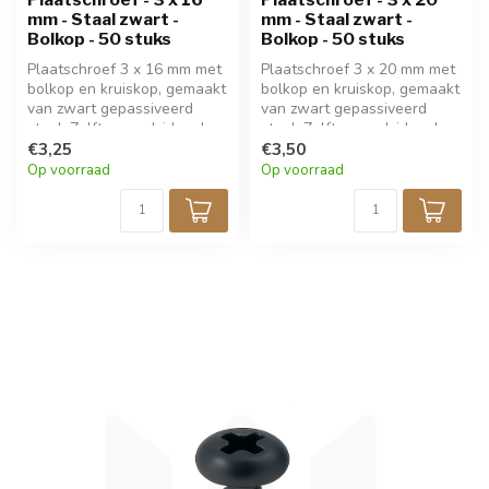
mm - Staal zwart -
mm - Staal zwart -
Bolkop - 50 stuks
Bolkop - 50 stuks
Plaatschroef 3 x 16 mm met
Plaatschroef 3 x 20 mm met
bolkop en kruiskop, gemaakt
bolkop en kruiskop, gemaakt
van zwart gepassiveerd
van zwart gepassiveerd
staal. Zelftappend, ideaal
staal. Zelftappend, ideaal
voor fijne bevestiging in
€3,25
voor fijne bevestiging in
€3,50
metaal, hout, kunststof of
metaal, hout, kunststof of
Op voorraad
Op voorraad
elektronica. Perfect voor
elektronica. Perfect voor
modelbouw en precisiewerk.
modelbouw en precisiewerk.
Verpakt per 50 stuks.
Verpakt per 50 stuks.