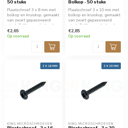
50 stuks
Bolkop - 50 stuks
Plaatschroef 3 x 8 mm met
Plaatschroef 3 x 10 mm met
bolkop en kruiskop, gemaakt
bolkop en kruiskop, gemaakt
van zwart gepassiveerd
van zwart gepassiveerd
staal. Zelftappend, ideaal
staal. Zelftappend, ideaal
voor fijne bevestiging in
€2,65
voor fijne bevestiging in
€2,85
metaal, hout, kunststof of
metaal, hout, kunststof of
Op voorraad
Op voorraad
elektronica. Perfect voor
elektronica. Perfect voor
modelbouw en precisiewerk.
modelbouw en precisiewerk.
Verpakt per 50 stuks.
Verpakt per 50 stuks.
3 X 16 MM
3 X 20 MM
KING MICROSCHROEVEN
KING MICROSCHROEVEN
Plaatschroef - 3 x 16
Plaatschroef - 3 x 20