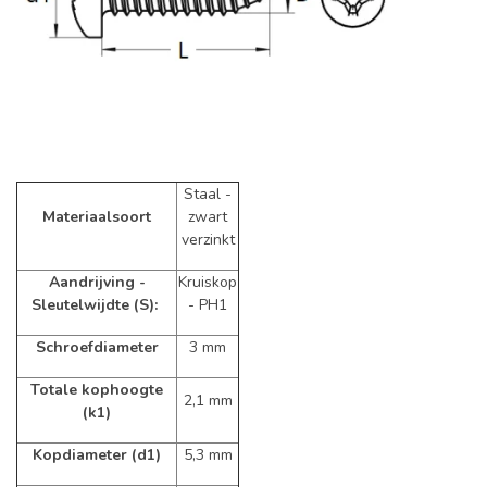
Staal -
Materiaalsoort
zwart
verzinkt
Aandrijving -
Kruiskop
Sleutelwijdte (S):
- PH1
Schroefdiameter
3 mm
Totale kophoogte
2,1 mm
(k1)
Kopdiameter (d1)
5,3 mm