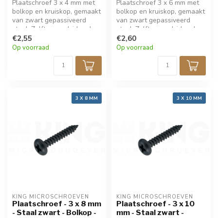
Plaatschroef 3 x 4 mm met
Plaatschroef 3 x 6 mm met
bolkop en kruiskop, gemaakt
bolkop en kruiskop, gemaakt
van zwart gepassiveerd
van zwart gepassiveerd
staal. Zelftappend, ideaal
staal. Zelftappend, ideaal
voor fijne bevestiging in
€2,55
voor fijne bevestiging in
€2,60
metaal, hout, kunststof of
metaal, hout, kunststof of
Op voorraad
Op voorraad
elektronica. Perfect voor
elektronica. Perfect voor
modelbouw en precisiewerk.
modelbouw en precisiewerk.
Verpakt per 50 stuks.
Verpakt per 50 stuks.
3 X 8 MM
3 X 10 MM
KING MICROSCHROEVEN
KING MICROSCHROEVEN
Plaatschroef - 3 x 8 mm
Plaatschroef - 3 x 10
- Staal zwart - Bolkop -
mm - Staal zwart -