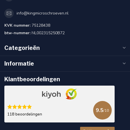
info@kingmicroschroeven.nl
KVK nummer:
75128438
btw-nummer:
NL002315250B72
Categorieën
Informatie
Klantbeoordelingen
9.5
/10
118 beoordelingen