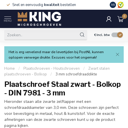
Snel en eenvoudig
kwaliteit
bestellen
9.5
0
MENU
€
Incl. btw
Het is erg vervelend maar de levertijden bij PostNL kunnen
oplopen vanwege drukte. Excuses voor het ongemak!
Home
/
Plaatschroeven - Houtschroeven
/
Zwart stalen
plaatschroeven - Bolkop
/
3 mm schroefdraaddikte
Plaatschroef Staal zwart - Bolkop
- DIN 7981 - 3 mm
Hieronder staan alle zwarte zelftapper met een
schroefdraaddiameter van 3,0 mm. Deze schroeven zijn perfect
voor bevestiging in metaal, hout & kunststof. Voor de exacte
afmetingen van deze zwarte schroeven kunt u op de product
pagina kijken.