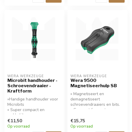
WERA WERKZEUGE
WERA WERKZEUGE
Microbit handhouder -
Wera 9500
Schroevendraaier -
Magnetiseerhulp SB
Kraftform
» Magnetiseert en
»Handige handhouder voor
demagnetiseert
Microbits
schroevendraaiers en bits.
» Super compact en
» Compact formaat,
makkelijk
eenvoudig mee te nemen.
» Compacter kan een
€11,50
» Houdt schroeven stevig
€15,75
schroevendraaierset niet
op de gereedschapspunt!
Op voorraad
Op voorraad
zijn!