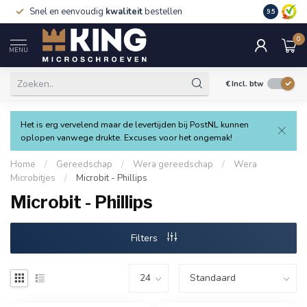
Snel en eenvoudig
kwaliteit
bestellen
9.5
0
MENU
€
Incl. btw
Het is erg vervelend maar de levertijden bij PostNL kunnen
oplopen vanwege drukte. Excuses voor het ongemak!
Home
/
Gereedschap
/
Wera gereedschap
/
Wera
Microbitjes
/
Microbit - Phillips
Microbit - Phillips
Filters