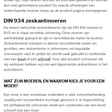
vinden zijn. Alle moeren worden uit voorraad geleverd en kunnen
dus snel gemonteerd worden! De exacte afmetingen van
onderstaande moeren staan op de product pagina weergegeven.
DIN 934 zeskantmoeren
De meest verkochte zeskantmoeren zijn de DIN 934 moeren in
RVS en in staal verzinkte uitvoering. Deze moeren zijn
aantrekkelijk geprijsd en zijn in verschillende maten te leveren.
Zeskantmoeren bestaan in allerlei verschillende maten en
groottes, een zeskantmoer is ontworpen om bepaalde
voorwerpen vast te zetten en wordt vaak gebruikt in combinatie
met een
bout
of een
schroef
. Voor alle bouten/ schroeven die
wij verkopen hebben wij ook een bijpassende zeskantmoer in het
assortiment.
WAT ZIJN MOEREN, EN WAAROM KIES JE VOOR EEN
MOER?
Een moer is een onmisbaar onderdeel in elke schroefverbinding
waarbij een losneembare montage gewenst is. In tegenstelling
tot zelftappende schroeven, biedt een combinatie van een bout/
schroef met een moer: