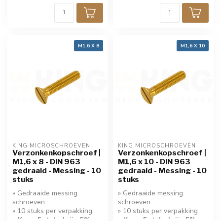
M1,6 X 8
M1,6 X 10
KING MICROSCHROEVEN
KING MICROSCHROEVEN
Verzonkenkopschroef |
Verzonkenkopschroef |
M1,6 x 8 - DIN 963
M1,6 x 10 - DIN 963
gedraaid - Messing - 10
gedraaid - Messing - 10
stuks
stuks
» Gedraaide messing
» Gedraaide messing
schroeven
schroeven
» 10 stuks per verpakking
» 10 stuks per verpakking
» Koop 5 stuks krijg 5%
» Koop 5 stuks krijg 5%