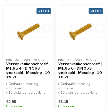
M1,6 X 4
M1,6 X 6
KING MICROSCHROEVEN
KING MICROSCHROEVEN
Verzonkenkopschroef |
Verzonkenkopschroef |
M1,6 x 4 - DIN 963
M1,6 x 6 - DIN 963
gedraaid - Messing - 10
gedraaid - Messing - 10
stuks
stuks
» Gedraaide messing
» Gedraaide messing
schroeven
schroeven
» 10 stuks per verpakking
» 10 stuks per verpakking
» Koop 5 stuks krijg 5%
» Koop 5 stuks krijg 5%
korting!
€2,99
korting!
€3,15
Op voorraad
Op voorraad