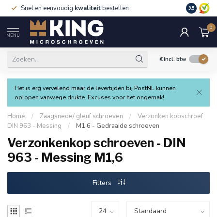
Snel en eenvoudig
kwaliteit
bestellen
9.5
0
MENU
€
Incl. btw
Het is erg vervelend maar de levertijden bij PostNL kunnen
oplopen vanwege drukte. Excuses voor het ongemak!
Home
/
Zaagsnede/ gleuf schroeven
/
Verzonken kopschroef
DIN 963 - Messing
/
M1,6 - Gedraaide schroeven
Verzonkenkop schroeven - DIN
963 - Messing M1,6
Filters