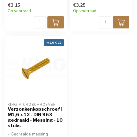
korting!
€3,15
korting!
€3,25
Op voorraad
Op voorraad
M1,6 X 12
KING MICROSCHROEVEN
Verzonkenkopschroef |
M1,6 x 12 - DIN 963
gedraaid - Messing - 10
stuks
» Gedraaide messing