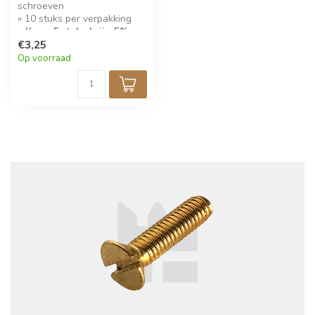
schroeven
» 10 stuks per verpakking
» Koop 5 stuks krijg 5%
korting!
€3,25
Op voorraad