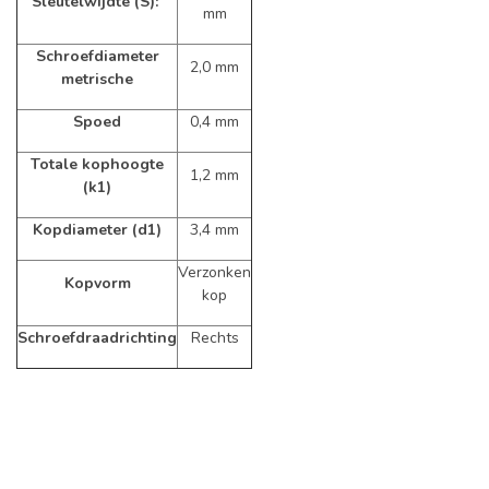
Sleutelwijdte (S):
mm
Schroefdiameter
2,0 mm
metrische
Spoed
0,4 mm
Totale kophoogte
1,2 mm
(k1)
Kopdiameter (d1)
3,4 mm
Verzonken
Kopvorm
kop
Schroefdraadrichting
Rechts