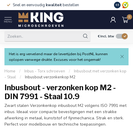
Snel en eenvoudig
kwaliteit
bestellen
9.5
0
MENU
€
Incl. btw
Het is erg vervelend maar de levertijden bij PostNL kunnen
oplopen vanwege drukte. Excuses voor het ongemak!
Home
/
Inbus - Torx schroeven
/
Inbusbout met verzonken kop
- Staal
/
Inbusbout verzonkenkop M2
Inbusbout - verzonken kop M2 -
DIN 7991 - Staal 10.9
Zwart stalen Verzonkenkop inbusbout M2 volgens ISO 7991 met
inbus. Ideaal voor compacte bevestigingen met een strakke
afwerking in metaal, kunststof of fijnmechanica. Strak en sterk.
Perfect voor modelbouw en technische toepassingen.