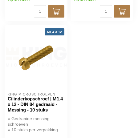
M1,4 X 12
KING MICROSCHROEVEN
Cilinderkopschroef | M1,4
x 12 - DIN 84 gedraaid -
Messing - 10 stuks
» Gedraaide messing
schroeven
» 10 stuks per verpakking
» Koop 5 stuks krijg 10%