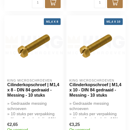
M1,4 X 8
M1,4 X 10
KING MICROSCHROEVEN
KING MICROSCHROEVEN
Cilinderkopschroef | M1,4
Cilinderkopschroef | M1,4
x 8 - DIN 84 gedraaid -
x 10 - DIN 84 gedraaid -
Messing - 10 stuks
Messing - 10 stuks
» Gedraaide messing
» Gedraaide messing
schroeven
schroeven
» 10 stuks per verpakking
» 10 stuks per verpakking
» Koop 5 stuks krijg 10%
» Koop 5 stuks krijg 10%
korting!
€2,65
korting!
€3,25
Op voorraad
Op voorraad