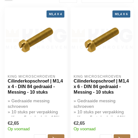
M1,4 X 4
M1,4 X 6
KING MICROSCHROEVEN
KING MICROSCHROEVEN
Cilinderkopschroef | M1,4
Cilinderkopschroef | M1,4
x 4 - DIN 84 gedraaid -
x 6 - DIN 84 gedraaid -
Messing - 10 stuks
Messing - 10 stuks
» Gedraaide messing
» Gedraaide messing
schroeven
schroeven
» 10 stuks per verpakking
» 10 stuks per verpakking
» Koop 5 stuks krijg 10%
» Koop 5 stuks krijg 10%
korting!
€2,65
korting!
€2,65
Op voorraad
Op voorraad