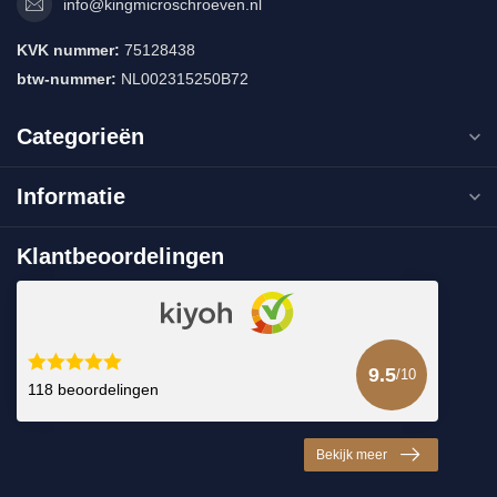
info@kingmicroschroeven.nl
KVK nummer:
75128438
btw-nummer:
NL002315250B72
Categorieën
Informatie
Klantbeoordelingen
9.5
/10
118 beoordelingen
Bekijk meer