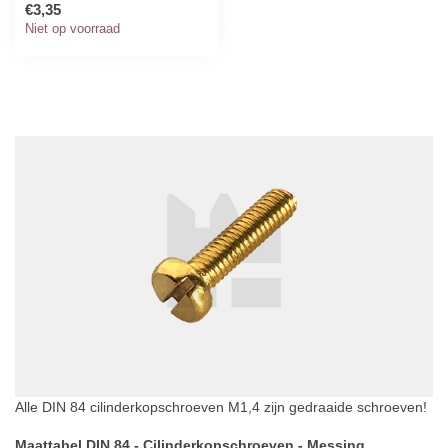
korting!
€3,35
Niet op voorraad
Alle DIN 84 cilinderkopschroeven M1,4 zijn gedraaide schroeven!
Maattabel DIN 84 - Cilinderkopschroeven - Messing