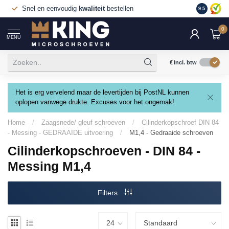
Snel en eenvoudig
kwaliteit
bestellen
9.5
0
MENU
€
Incl. btw
Het is erg vervelend maar de levertijden bij PostNL kunnen
oplopen vanwege drukte. Excuses voor het ongemak!
Home
/
Zaagsnede/ gleuf schroeven
/
Cilinderkopschroef DIN 84
- Messing - GEDRAAIDE uitvoering
/
M1,4 - Gedraaide schroeven
Cilinderkopschroeven - DIN 84 -
Messing M1,4
Filters