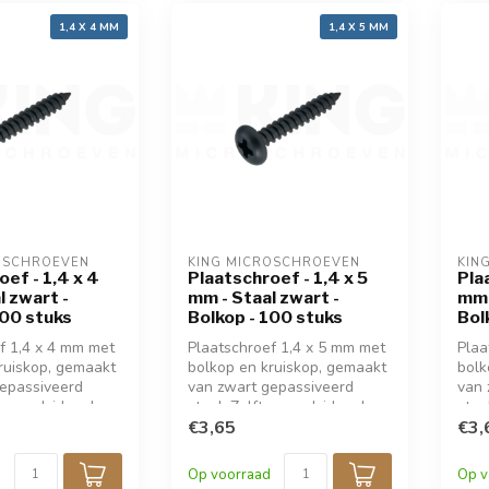
1,4 X 4 MM
1,4 X 5 MM
OSCHROEVEN
KING MICROSCHROEVEN
KIN
ef - 1,4 x 4
Plaatschroef - 1,4 x 5
Pla
l zwart -
mm - Staal zwart -
mm 
100 stuks
Bolkop - 100 stuks
Bol
f 1,4 x 4 mm met
Plaatschroef 1,4 x 5 mm met
Plaa
ruiskop, gemaakt
bolkop en kruiskop, gemaakt
bolk
epassiveerd
van zwart gepassiveerd
van 
append, ideaal
staal. Zelftappend, ideaal
staa
evestiging in
voor fijne bevestiging in
€3,65
voor
€3,
, kunststof of
metaal, hout, kunststof of
meta
 Perfect voor
elektronica. Perfect voor
elek
Op voorraad
Op v
en precisiewerk.
modelbouw en precisiewerk.
mode