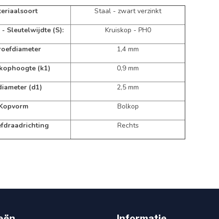
eriaalsoort
Staal - zwart verzinkt
 - Sleutelwijdte (S):
Kruiskop - PH0
roefdiameter
1,4 mm
 kophoogte (k1)
0,9 mm
iameter (d1)
2,5 mm
Kopvorm
Bolkop
fdraadrichting
Rechts
eën
Informatie