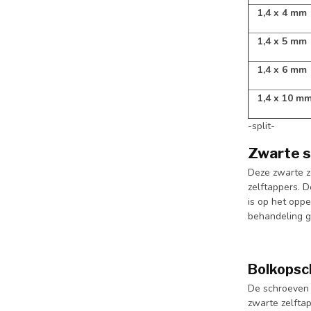
1,4 x 4 mm
1,4 x 5 mm
1,4 x 6 mm
1,4 x 10 m
-split-
Zwarte s
Deze zwarte z
zelftappers. D
is op het oppe
behandeling g
Bolkopsc
De schroeven z
zwarte zelftap