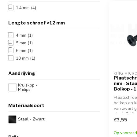
1,4 mm
(4)
Lengte schroef >12 mm
4 mm
(1)
5 mm
(1)
6 mm
(1)
10 mm
(1)
Aandrijving
KING MICR
Plaatschro
mm - Staa
Kruiskop -
Bolkop - 
Philips
Plaatschroe
bolkop en k
Materiaalsoort
van zwart g
staal. Zelft
Staal - Zwart
voor fijne b
€3,55
metaal, hout
elektronica.
Op voorraad
modelbouw 