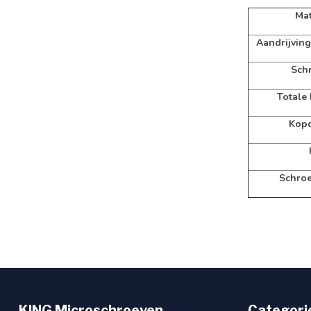
Mat
Aandrijving
Sch
Totale
Kopd
Schroe
KING Microschroeven
Categori