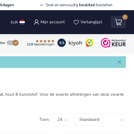
rkdagen
Snel en eenvoudig
kwaliteit
bestellen
0
Mijn account
Verlanglijst
EUR
9.5
 btw
118
beoordelingen
al, hout & kunststof. Voor de exacte afmetingen van deze zwarte
Toon: