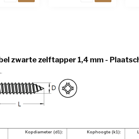
 100 stuks.
Verpakt per 100 stuks.
Verp
el zwarte zelftapper 1,4 mm - Plaats
Kopdiameter (d1):
Kophoogte (k1):