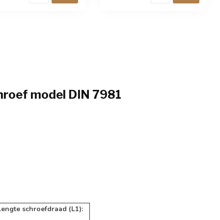
akt per 100 stuks.
precisiewerk. Verpakt per
100 stuks.
chroef model DIN 7981
Lengte schroefdraad (L1):