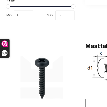
Prijs
Verpakt per
Min
Max
Maattab
9,9