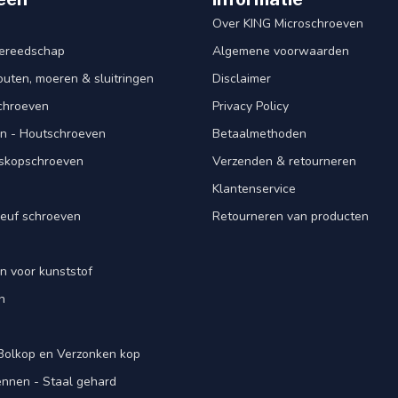
Over KING Microschroeven
ereedschap
Algemene voorwaarden
ten, moeren & sluitringen
Disclaimer
schroeven
Privacy Policy
n - Houtschroeven
Betaalmethoden
iskopschroeven
Verzenden & retourneren
Klantenservice
euf schroeven
Retourneren van producten
n voor kunststof
n
 Bolkop en Verzonken kop
pennen - Staal gehard