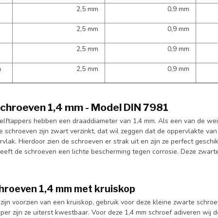
2,5 mm
0,9 mm
2,5 mm
0,9 mm
2,5 mm
0,9 mm
m
2,5 mm
0,9 mm
chroeven 1,4 mm - Model DIN 7981
elftappers hebben een draaddiameter van 1,4 mm. Als een van de we
e schroeven zijn zwart verzinkt, dat wil zeggen dat de oppervlakte van
rvlak. Hierdoor zien de schroeven er strak uit en zijn ze perfect gesc
eeft de schroeven een lichte bescherming tegen corrosie. Deze zwart
hroeven 1,4 mm met kruiskop
ijn voorzien van een kruiskop, gebruik voor deze kleine zwarte schroe
per zijn ze uiterst kwestbaar. Voor deze 1,4 mm schroef adiveren wij 