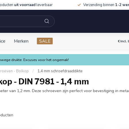
roducten
uit voorraad
leverbaar
Verzending binnen
1-2 we
ice
Merken
SALE
€
Incl.
vanwege drukte. Excuses voor het ongemak!
hroeven - Bolkop
/
1,4 mm schroefdraaddikte
kop - DIN 7981 - 1,4 mm
eter van 1,2 mm. Deze schroeven zijn perfect voor bevestiging in meta
ducten