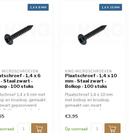
1,4 X 6 MM
1,4 X 10 MM
G MICROSCHROEVEN
KING MICROSCHROEVEN
atschroef - 1,4 x 6
Plaatschroef - 1,4 x 10
- Staal zwart -
mm - Staal zwart -
kop - 100 stuks
Bolkop - 100 stuks
tschroef 1,4 x 6 mm met
Plaatschroef 1,4 x 10 mm
op en kruiskop, gemaakt
met bolkop en kruiskop,
zwart gepassiveerd
gemaakt van zwart
l. Zelftappend, ideaal
gepassiveerd staal.
 fijne bevestiging in
65
Zelftappend, ideaal voor fijne
€3,95
al, hout, kunststof of
bevestiging in metaal, hout,
tronica. Perfect voor
kunststof of elektronica.
oorraad
Op voorraad
lbouw en precisiewerk.
Perfect voor modelbouw en