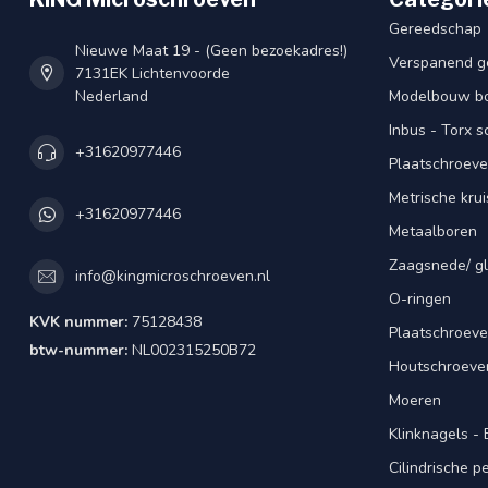
Gereedschap
Nieuwe Maat 19 - (Geen bezoekadres!)
Verspanend g
7131EK Lichtenvoorde
Nederland
Modelbouw bou
Inbus - Torx 
+31620977446
Plaatschroeve
Metrische kru
+31620977446
Metaalboren
Zaagsnede/ gl
info@kingmicroschroeven.nl
O-ringen
KVK nummer:
75128438
Plaatschroeve
btw-nummer:
NL002315250B72
Houtschroeve
Moeren
Klinknagels -
Cilindrische 