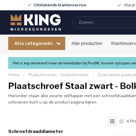
Uitstekende klantenservice
Alle p
Alle categorieën
Alle producten
Klantenserv
Het is erg vervelend maar de levertijden bij PostNL kunnen oplopen 
Home
/
Plaatschroeven - Houtschroeven
/
Zwart stalen plaatsc
Plaatschroef Staal zwart - Bol
Hieronder staan alle zwarte zelftapper met een schroefdraaddiam
schroeven kunt u op de product pagina kijken.
4
Pro
Schroefdraaddiameter