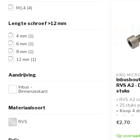
M1,4
(4)
Lengte schroef >12 mm
4 mm
(1)
6 mm
(1)
8 mm
(1)
12 mm
(1)
Aandrijving
KING MICR
Inbusbout
RVS A2 - 
Inbus -
stuks
Binnenzeskant
» RVS A2 s
» 25 stuks 
Materiaalsoort
» Koop 4 s
korting!
RVS
€2,70
Op voorraad