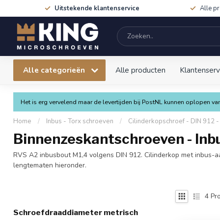
Uitstekende klantenservice
Alle p
Alle categorieën
Alle producten
Klantenserv
Het is erg vervelend maar de levertijden bij PostNL kunnen oplopen 
Home
/
Inbus - Torx schroeven
/
Cilinderkopschroef - DIN 912 
Binnenzeskantschroeven - Inbu
RVS A2 inbusbout M1,4 volgens DIN 912. Cilinderkop met inbus-aand
lengtematen hieronder.
4
Pro
Schroefdraaddiameter metrisch