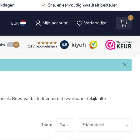
rkdagen
Snel en eenvoudig
kwaliteit
bestellen
0
Mijn account
Verlanglijst
EUR
9.5
 btw
118
beoordelingen
ek. Roestvast, sterk en direct leverbaar. Bekijk alle
Toon: