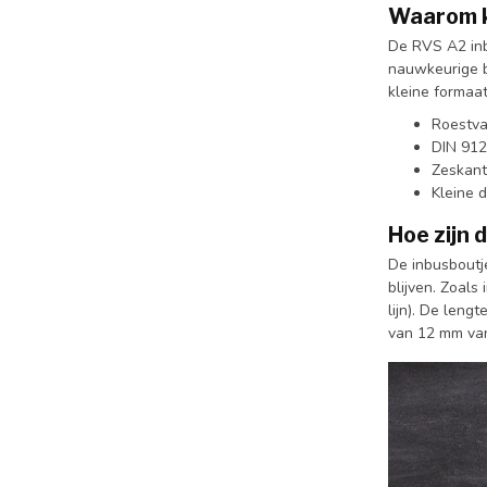
Waarom k
De RVS A2 inb
nauwkeurige b
kleine formaa
Roestva
DIN 912
Zeskant
Kleine 
Hoe zijn 
De inbusboutj
blijven. Zoals
lijn). De len
van 12 mm van