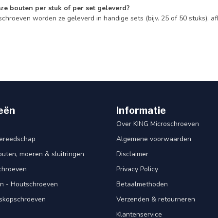
ze bouten per stuk of per set geleverd?
schroeven worden ze geleverd in handige sets (bijv. 25 of 50 stuks), af
eën
Informatie
Over KING Microschroeven
ereedschap
Algemene voorwaarden
ten, moeren & sluitringen
Disclaimer
schroeven
Privacy Policy
n - Houtschroeven
Betaalmethoden
iskopschroeven
Verzenden & retourneren
Klantenservice