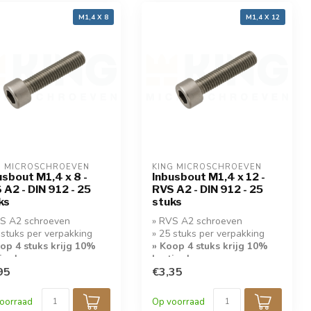
M1,4 X 8
M1,4 X 12
G MICROSCHROEVEN
KING MICROSCHROEVEN
usbout M1,4 x 8 -
Inbusbout M1,4 x 12 -
 A2 - DIN 912 - 25
RVS A2 - DIN 912 - 25
ks
stuks
S A2 schroeven
» RVS A2 schroeven
 stuks per verpakking
» 25 stuks per verpakking
op 4 stuks krijg 10%
» Koop 4 stuks krijg 10%
ing!
korting!
95
€3,35
oorraad
Op voorraad