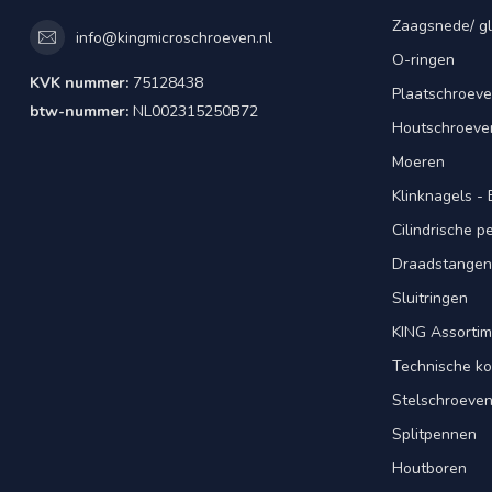
Zaagsnede/ gl
info@kingmicroschroeven.nl
O-ringen
KVK nummer:
75128438
Plaatschroeve
btw-nummer:
NL002315250B72
Houtschroeve
Moeren
Klinknagels -
Cilindrische 
Draadstangen 
Sluitringen
KING Assorti
Technische ko
Stelschroeve
Splitpennen
Houtboren