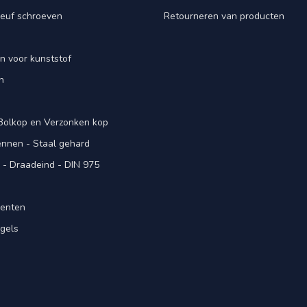
euf schroeven
Retourneren van producten
n voor kunststof
n
 Bolkop en Verzonken kop
pennen - Staal gehard
- Draadeind - DIN 975
menten
gels
n