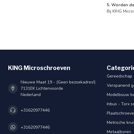
5. Worden de
Bij KING Micro
KING Microschroeven
Categori
Gereedschap
Nieuwe Maat 19 - (Geen bezoekadres!)
Verspanend g
7131EK Lichtenvoorde
Nederland
Modelbouw bou
Inbus - Torx 
+31620977446
Plaatschroeve
Metrische kru
+31620977446
Metaalboren