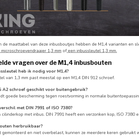
 in de maattabel van deze inbusboutjes hebben de M1,4 varianten en sl
 microschroevendraaier 1,3 mm
of
een inbussleutel 1,3 mm.
elde vragen over de M1,4 inbusbouten
ssleutel heb ik nodig voor M1,4?
tel van 1,3 mm past meestal op een M1,4 DIN 912 schroef.
S A2 schroef geschikt voor buitengebruik?
edt goede bescherming tegen roestvorming in normale buitentoepassi
 verschil met DIN 7991 of ISO 7380?
n cilinderkop met inbus. DIN 7991 heeft een verzonken kop, ISO 7380 e
bouten herbruikbaar?
ect gemonteerd en niet overbelast, kunnen ze meerdere keren gebruikt 