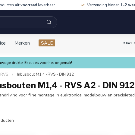
roducten
uit voorraad
leverbaar
Verzending binnen
1-2 we
ice
Merken
SALE
€
Incl.
vanwege drukte. Excuses voor het ongemak!
- RVS
/
Inbusbout M1,4 -RVS - DIN 912
sbouten M1,4 - RVS A2 - DIN 912
rijving voor fijne montage in elektronica, modelbouw en precisietechni
ducten