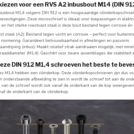
iezen voor een RVS A2 inbusbout M14 (DIN 91
usbout M1,4 volgens DIN 912 is een hoogwaardige cilinderkopschroef m
evestigingen. Deze microschroef is ideaal voor toepassingen in elektr
t en het sterke roestvast staal is deze bout bestand tegen corrosie é
st staal (A2): Bestand tegen vocht en corrosie – perfect voor buitenins
 normering: Garandeert betrouwbaarheid in afmetingen en pasvorm.
aandrijving (inbus): Maakt relatief strak aandraaien mogelijk, met min
draaddiameter (M1,4): Geschikt voor zware assemblages die stabiliteit e
deze DIN 912 M1,4 schroeven het beste te beve
es M1,4 hebben een cilinderkop. Deze cilinderkopschroeven zijn dus vo
 in onderstaande afbeelding te zien in wordt de schroef tot aan de ond
gte van de schroef wordt ook vanaf de onderkant van de kop weergeven
af de onderkant van de cilinderkop.