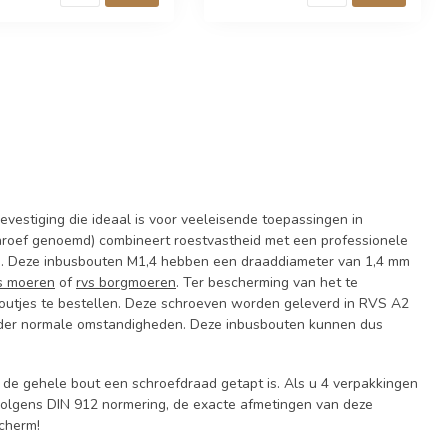
stiging die ideaal is voor veeleisende toepassingen in
hroef genoemd) combineert roestvastheid met een professionele
en. Deze inbusbouten M1,4 hebben een draaddiameter van 1,4 mm
s moeren
of
rvs borgmoeren
. Ter bescherming van het te
boutjes te bestellen. Deze schroeven worden geleverd in RVS A2
onder normale omstandigheden. Deze inbusbouten kunnen dus
 de gehele bout een schroefdraad getapt is. Als u 4 verpakkingen
 volgens DIN 912 normering, de exacte afmetingen van deze
scherm!