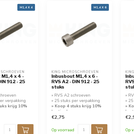
M1,4 X 4
M1,4 X 6
OSCHROEVEN
KING MICROSCHROEVEN
KIN
 M1,4 x 4 -
Inbusbout M1,4 x 6 -
Inb
DIN 912 - 25
RVS A2 - DIN 912 - 25
RVS
stuks
stu
chroeven
» RVS A2 schroeven
» RV
per verpakking
» 25 stuks per verpakking
» 25
tuks krijg 10%
» Koop 4 stuks krijg 10%
» Ko
korting!
kort
€2,75
€2,
Op voorraad
Op v