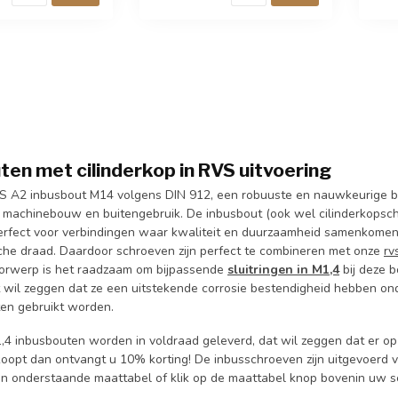
ten met cilinderkop in RVS uitvoering
 A2 inbusbout M14 volgens DIN 912, een robuuste en nauwkeurige beve
, machinebouw en buitengebruik. De inbusbout (ook wel cilinderkopsc
 perfect voor verbindingen waar kwaliteit en duurzaamheid samenkom
che draad. Daardoor schroeven zijn perfect te combineren met onze
rv
orwerp is het raadzaam om bijpassende
sluitringen in
M1,4
bij deze 
at wil zeggen dat ze een uitstekende corrosie bestendigheid hebben 
ten gebruikt worden.
,4 inbusbouten worden in voldraad geleverd, dat wil zeggen dat er op
koopt dan ontvangt u 10% korting! De inbusschroeven zijn uitgevoerd
 in onderstaande maattabel of klik op de maattabel knop bovenin uw 