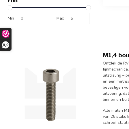
Prijs
Min
Max
9,9
M1,4 bou
Ontdek de RVS
fijnmechanica
uitstraling –
en een metris
bevestigen vo
uitvoering, d
binnen en bui
Alle maten M1
van 25 stuks 
schroef staat