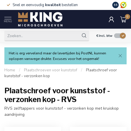
Snel en eenvoudig
kwaliteit
bestellen
9.5
0
MENU
€
Incl. btw
Het is erg vervelend maar de levertijden bij PostNL kunnen
oplopen vanwege drukte. Excuses voor het ongemak!
Home
/
Plaatschroeven voor kunststof
/
Plaatschroef voor
kunststof - verzonken kop
Plaatschroef voor kunststof -
verzonken kop - RVS
RVS zelftappers voor kunststof - verzonken kop met kruiskop
aandrijving