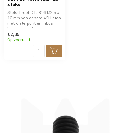
stuks
Stelschroef DIN 916 M2,5 x
10 mm van gehard 45H staal
met kraterpunt en inbus.
Ideaal voor stevige,
verzonken fixatie in
€2,85
fijnmechanica en techniek.
Op voorraad
Zwarte afwerking voor een
strakke uitstraling. Verpakt
per 25 stuks.