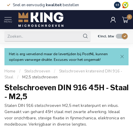
Snel en eenvoudig
kwaliteit
bestellen
9.5
0
MENU
€
Incl. btw
Het is erg vervelend maar de levertijden bij PostNL kunnen
oplopen vanwege drukte. Excuses voor het ongemak!
Home
/
Stelschroeven
/
Stelschroeven kratereind DIN 916 -
Staal
/
M2,5 stelschroeven
Stelschroeven DIN 916 45H - Staal
- M2,5
Stalen DIN 916 stelschroeven M2,5 met kraterpunt en inbus.
Gemaakt van gehard 45H staal met zwarte afwerking. Ideaal
voor onzichtbare, stevige fixatie in fijnmechanica, elektronica en
modelbouw. Verkrijgbaar in diverse lengtes.