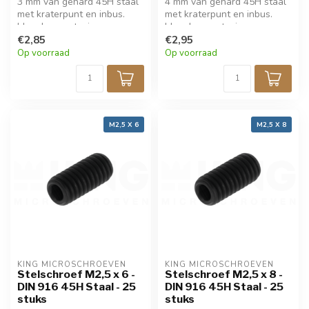
3 mm van gehard 45H staal
4 mm van gehard 45H staal
met kraterpunt en inbus.
met kraterpunt en inbus.
Ideaal voor stevige,
Ideaal voor stevige,
verzonken fixatie in
€2,85
verzonken fixatie in
€2,95
fijnmechanica en techniek.
fijnmechanica en techniek.
Op voorraad
Op voorraad
Zwarte afwerking voor een
Zwarte afwerking voor een
strakke uitstraling. Verpakt
strakke uitstraling. Verpakt
per 25 stuks.
per 25 stuks.
M2,5 X 6
M2,5 X 8
KING MICROSCHROEVEN
KING MICROSCHROEVEN
Stelschroef M2,5 x 6 -
Stelschroef M2,5 x 8 -
DIN 916 45H Staal - 25
DIN 916 45H Staal - 25
stuks
stuks