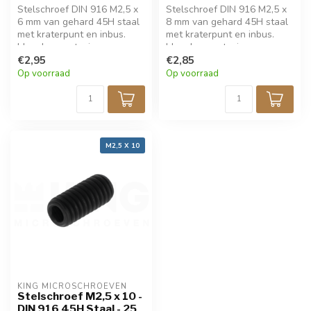
Stelschroef DIN 916 M2,5 x
Stelschroef DIN 916 M2,5 x
6 mm van gehard 45H staal
8 mm van gehard 45H staal
met kraterpunt en inbus.
met kraterpunt en inbus.
Ideaal voor stevige,
Ideaal voor stevige,
verzonken fixatie in
€2,95
verzonken fixatie in
€2,85
fijnmechanica en techniek.
fijnmechanica en techniek.
Op voorraad
Op voorraad
Zwarte afwerking voor een
Zwarte afwerking voor een
strakke uitstraling. Verpakt
strakke uitstraling. Verpakt
per 25 stuks.
per 25 stuks.
M2,5 X 10
KING MICROSCHROEVEN
Stelschroef M2,5 x 10 -
DIN 916 45H Staal - 25