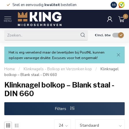
Snel en eenvoudig
kwaliteit
bestellen
9.5
0
MENU
€
Incl. btw
Het is erg vervelend maar de levertijden bij PostNL kunnen
oplopen vanwege drukte. Excuses voor het ongemak!
Home
/
Klinknagels - Bolkop en Verzonken kop
/
Klinknagel
bolkop – Blank staal - DIN 660
Klinknagel bolkop – Blank staal -
DIN 660
Filters