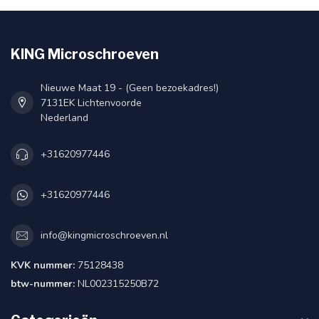
KING Microschroeven
Nieuwe Maat 19 - (Geen bezoekadres!)
7131EK Lichtenvoorde
Nederland
+31620977446
+31620977446
info@kingmicroschroeven.nl
KVK nummer:
75128438
btw-nummer:
NL002315250B72