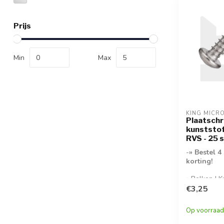
Prijs
Min
Max
KING MICR
Plaatschr
kunststof
RVS - 25 
-
» Bestel 4
korting!
» Bolkop | 
A2- » 25 st
€3,25
verpakking-
Op voorraad