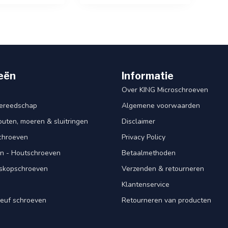
eën
Informatie
Over KING Microschroeven
ereedschap
Algemene voorwaarden
ten, moeren & sluitringen
Disclaimer
schroeven
Privacy Policy
n - Houtschroeven
Betaalmethoden
iskopschroeven
Verzenden & retourneren
Klantenservice
euf schroeven
Retourneren van producten