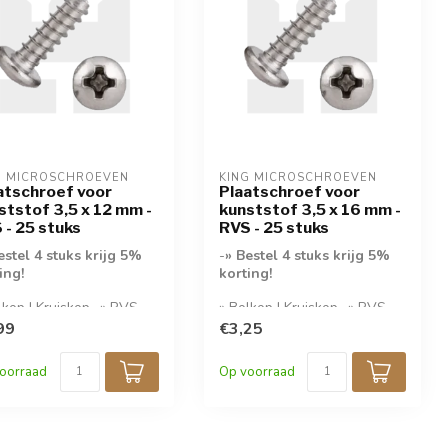
G MICROSCHROEVEN
KING MICROSCHROEVEN
atschroef voor
Plaatschroef voor
ststof 3,5 x 12 mm -
kunststof 3,5 x 16 mm -
 - 25 stuks
RVS - 25 stuks
estel 4 stuks krijg 5%
-
» Bestel 4 stuks krijg 5%
ing!
korting!
lkop | Kruiskop- » RVS
» Bolkop | Kruiskop- » RVS
» 25 stuks per
A2- » 25 stuks per
99
€3,25
akking-
verpakking-
oorraad
Op voorraad