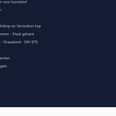
n voor kunststof
n
 Bolkop en Verzonken kop
pennen - Staal gehard
- Draadeind - DIN 975
menten
gels
n