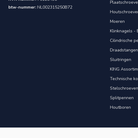
Plaatschroeve
btw-nummer:
NL002315250B72
Houtschroeve
Moeren
Klinknagels -
Cilindrische 
Draadstangen 
Sluitringen
KING Assorti
Technische ko
Stelschroeve
Splitpennen
Houtboren