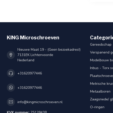
KING Microschroeven
Categori
Gereedschap
Nieuwe Maat 19 - (Geen bezoekadres!)
Verspanend g
7131EK Lichtenvoorde
Nederland
Modelbouw bou
Inbus - Torx 
+31620977446
Plaatschroeve
Metrische kru
+31620977446
Metaalboren
Zaagsnede/ gl
info@kingmicroschroeven.nl
O-ringen
KVK nummer:
75128438