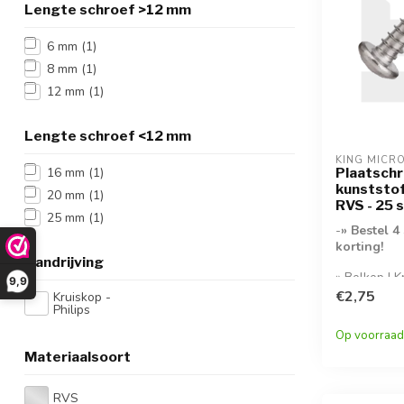
Lengte schroef >12 mm
6 mm
(1)
8 mm
(1)
12 mm
(1)
Lengte schroef <12 mm
KING MICR
Plaatschr
16 mm
(1)
kunststof
20 mm
(1)
RVS - 25 
25 mm
(1)
-
» Bestel 4
korting!
Aandrijving
» Bolkop | 
9,9
A2- » 25 st
€2,75
Kruiskop -
Philips
verpakking-
Op voorraad
Materiaalsoort
RVS