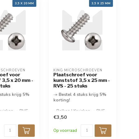
3,5 X 20 MM
3,5 X 25 MM
OSCHROEVEN
KING MICROSCHROEVEN
oef voor
Plaatschroef voor
 3,5 x 20 mm -
kunststof 3,5 x 25 mm -
stuks
RVS - 25 stuks
 stuks krijg 5%
-
» Bestel 4 stuks krijg 5%
korting!
Kruiskop- » RVS
» Bolkop | Kruiskop- » RVS
uks per
A2- » 25 stuks per
€3,50
verpakking-
Op voorraad