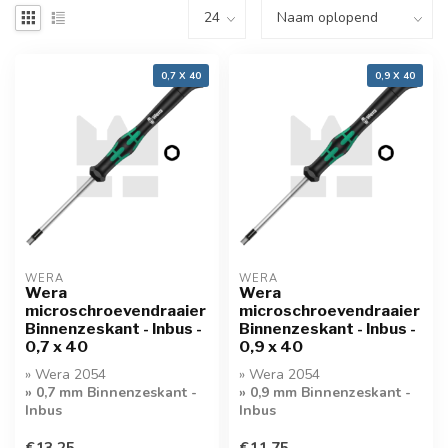
0,7 X 40
0,9 X 40
WERA
WERA
Wera
Wera
microschroevendraaier
microschroevendraaier
Binnenzeskant - Inbus -
Binnenzeskant - Inbus -
0,7 x 40
0,9 x 40
» Wera 2054
» Wera 2054
» 0,7 mm Binnenzeskant -
» 0,9 mm Binnenzeskant -
Inbus
Inbus
» Kwaliteit
» Kwaliteit
€13,25
€11,75