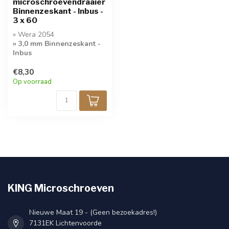
microschroevendraaier
Binnenzeskant - Inbus -
3 x 60
» Wera 2054
» 3,0 mm Binnenzeskant -
Inbus
» Kwaliteit
€8,30
Microschroevendraaier
Op voorraad
KING Microschroeven
Nieuwe Maat 19 - (Geen bezoekadres!)
7131EK Lichtenvoorde