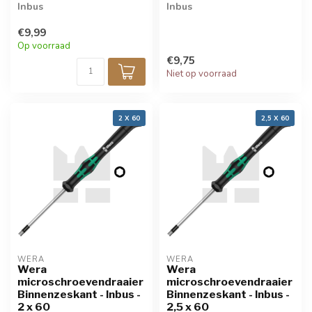
Inbus
Inbus
» Kwaliteit
» Kwaliteit
€9,99
Microschroevendraaier
Microschroevendraaier
Op voorraad
€9,75
Niet op voorraad
2 X 60
2,5 X 60
WERA
WERA
Wera
Wera
microschroevendraaier
microschroevendraaier
Binnenzeskant - Inbus -
Binnenzeskant - Inbus -
2 x 60
2,5 x 60