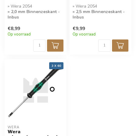
» Wera 2054
» Wera 2054
» 2,0 mm Binnenzeskant -
» 2,5 mm Binnenzeskant -
Inbus
Inbus
» Kwaliteit
» Kwaliteit
€8,99
€9,99
Microschroevendraaier
Microschroevendraaier
Op voorraad
Op voorraad
3 X 60
WERA
Wera