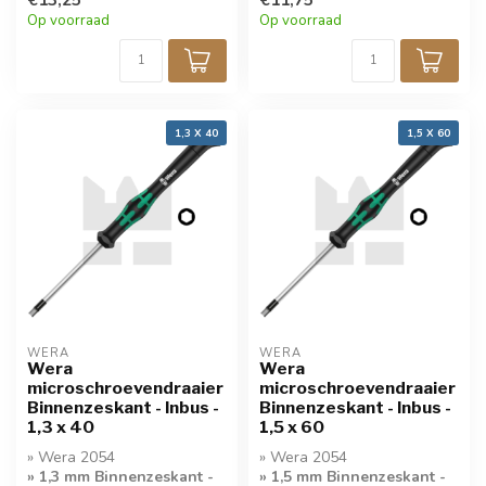
Microschroevendraaier
Microschroevendraaier
Op voorraad
Op voorraad
1,3 X 40
1,5 X 60
WERA
WERA
Wera
Wera
microschroevendraaier
microschroevendraaier
Binnenzeskant - Inbus -
Binnenzeskant - Inbus -
1,3 x 40
1,5 x 60
» Wera 2054
» Wera 2054
» 1,3 mm Binnenzeskant -
» 1,5 mm Binnenzeskant -