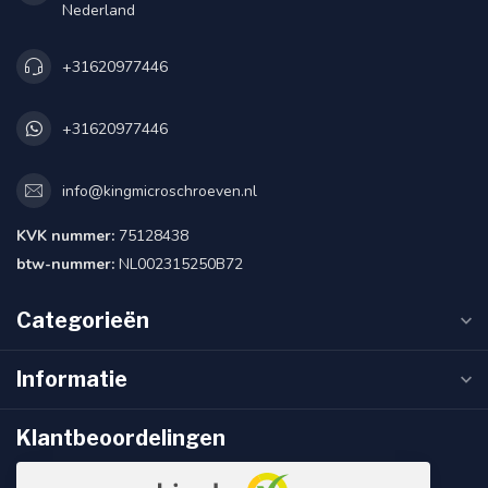
Nederland
+31620977446
+31620977446
info@kingmicroschroeven.nl
KVK nummer:
75128438
btw-nummer:
NL002315250B72
Categorieën
Informatie
Klantbeoordelingen