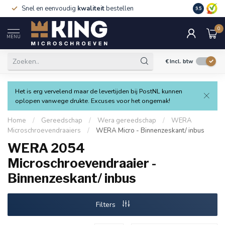
Snel en eenvoudig
kwaliteit
bestellen
9.5
0
MENU
€
Incl. btw
Het is erg vervelend maar de levertijden bij PostNL kunnen
oplopen vanwege drukte. Excuses voor het ongemak!
Home
/
Gereedschap
/
Wera gereedschap
/
WERA
Microschroevendraaiers
/
WERA Micro - Binnenzeskant/ inbus
WERA 2054
Microschroevendraaier -
Binnenzeskant/ inbus
Filters