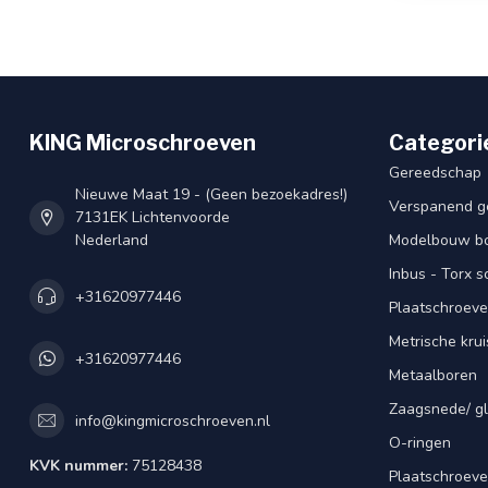
KING Microschroeven
Categori
Gereedschap
Nieuwe Maat 19 - (Geen bezoekadres!)
Verspanend g
7131EK Lichtenvoorde
Nederland
Modelbouw bou
Inbus - Torx 
+31620977446
Plaatschroeve
Metrische kru
+31620977446
Metaalboren
Zaagsnede/ gl
info@kingmicroschroeven.nl
O-ringen
KVK nummer:
75128438
Plaatschroeve