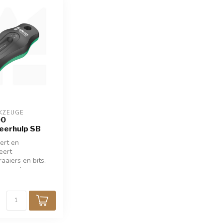
KZEUGE
00
eerhulp SB
ert en
eert
aaiers en bits.
ormaat,
mee te nemen.
hroeven stevig
edschapspunt!