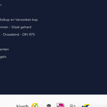
n
 Bolkop en Verzonken kop
pennen - Staal gehard
- Draadeind - DIN 975
menten
gels
n