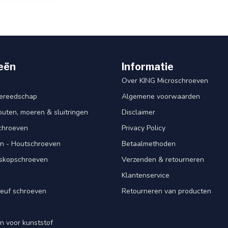
eën
Informatie
Over KING Microschroeven
ereedschap
Algemene voorwaarden
ten, moeren & sluitringen
Disclaimer
schroeven
Privacy Policy
n - Houtschroeven
Betaalmethoden
iskopschroeven
Verzenden & retourneren
Klantenservice
euf schroeven
Retourneren van producten
n voor kunststof