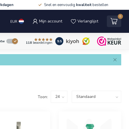
rkdagen
Snel en eenvoudig
kwaliteit
bestellen
0
Mijn account
Verlanglijst
EUR
9.5
 btw
118
beoordelingen
Toon: