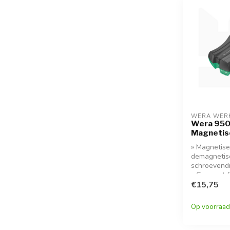
WERA WER
Wera 95
Magnetis
» Magnetise
demagnetis
schroevendr
» Compact f
eenvoudig 
€15,75
» Houdt sc
op de gere
Op voorraad