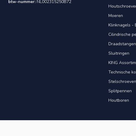
btw-nummer:
NL002315250B72
Houtschroeve
Moeren
Klinknagels -
Cilindrische 
Draadstangen 
Sluitringen
KING Assorti
Technische ko
Stelschroeve
Splitpennen
Houtboren