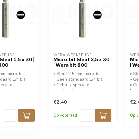
KZEUGE
WERA WERKZEUGE
WER
Sleuf 1,5 x 30 |
Micro-bit Sleuf 2,5 x 30
Mic
 800
| Wera bit 800
| W
 mm micro-bit
» Sleuf 2,5 mm micro-bit
» Sl
daard 1/4 bit
» Geen standaard 1/4 bit
» Ge
peciale
» Gebruik speciale
» Ge
r
handhouder
han
€2,40
€2,
Op voorraad
Op v