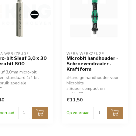
A WERKZEUGE
WERA WERKZEUGE
ro-bit Sleuf 3,0 x 30
Microbit handhouder -
era bit 800
Schroevendraaier -
Kraftform
euf 3,0mm micro-bit
en standaard 1/4 bit
»Handige handhouder voor
bruik speciale
Microbits
dhouder
» Super compact en
makkelijk
40
» Compacter kan een
€11,50
schroevendraaierset niet
zijn!
oorraad
Op voorraad