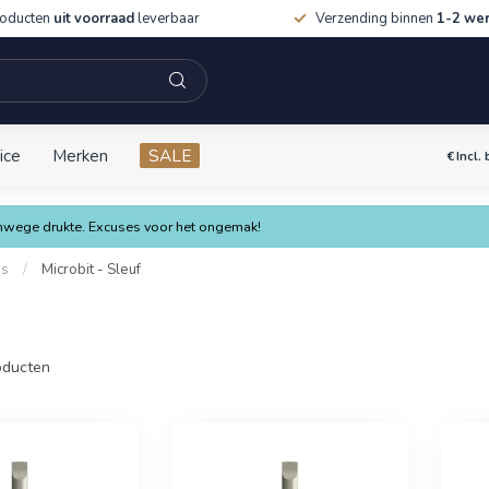
roducten
uit voorraad
leverbaar
Verzending binnen
1-2 we
ice
Merken
SALE
€
Incl.
vanwege drukte. Excuses voor het ongemak!
es
/
Microbit - Sleuf
ducten