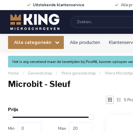
Uitstekende klantenservice
Alle p
Alle categorieën
Alle producten
Klantenserv
Het is erg vervelend maar de levertijden bij PostNL kunnen oplopen 
Home
/
Gereedschap
/
Wera gereedschap
/
Wera Microbitj
Microbit - Sleuf
5
Pro
Prijs
Min
Max