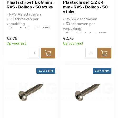
Plaatschroef 1 x 8 mm -
Plaatschroef 1,2 x 4
RVS - Bolkop - 50 stuks
mm - RVS - Bolkop - 50
stuks
» RVS A2 schroeven
» 50 schroeven per
» RVS A2 schroeven
verpakking
» 50 schroeven per
» Koop 5 stuks krijg 10%
verpakking
korting!
» Koop 5 stuks krijg 10%
€2,75
korting!
€2,75
Op voorraad
Op voorraad
1,2 X 6 MM
1,2 X 8 MM