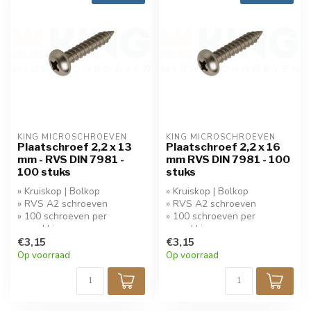
KING MICROSCHROEVEN
KING MICROSCHROEVEN
Plaatschroef 2,2 x 13
Plaatschroef 2,2 x 16
mm - RVS DIN 7981 -
mm RVS DIN 7981 - 100
100 stuks
stuks
» Kruiskop | Bolkop
» Kruiskop | Bolkop
» RVS A2 schroeven
» RVS A2 schroeven
» 100 schroeven per
» 100 schroeven per
verpakking
verpakking
» Koop 5 stuks krijg 10%
€3,15
» Koop 5 stuks krijg 10%
€3,15
korting!
korting!
Op voorraad
Op voorraad