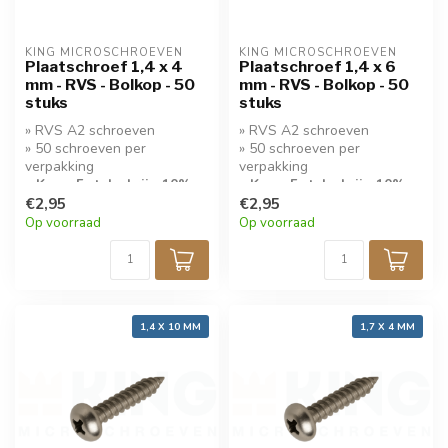
KING MICROSCHROEVEN
KING MICROSCHROEVEN
Plaatschroef 1,4 x 4
Plaatschroef 1,4 x 6
mm - RVS - Bolkop - 50
mm - RVS - Bolkop - 50
stuks
stuks
» RVS A2 schroeven
» RVS A2 schroeven
» 50 schroeven per
» 50 schroeven per
verpakking
verpakking
» Koop 5 stuks krijg 10%
» Koop 5 stuks krijg 10%
korting!
€2,95
korting!
€2,95
Op voorraad
Op voorraad
1,4 X 10 MM
1,7 X 4 MM