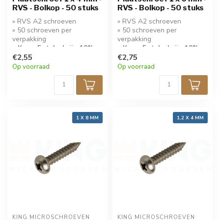
RVS - Bolkop - 50 stuks
RVS - Bolkop - 50 stuks
» RVS A2 schroeven
» RVS A2 schroeven
» 50 schroeven per
» 50 schroeven per
verpakking
verpakking
» Koop 5 stuks krijg 10%
» Koop 5 stuks krijg 10%
korting!
€2,55
korting!
€2,75
Op voorraad
Op voorraad
1 X 8 MM
1,2 X 4 MM
KING MICROSCHROEVEN
KING MICROSCHROEVEN