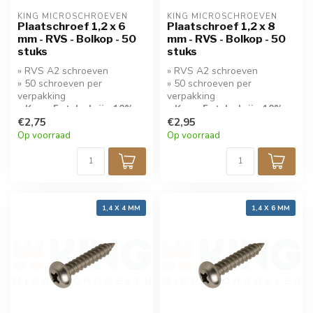
KING MICROSCHROEVEN
KING MICROSCHROEVEN
Plaatschroef 1,2 x 6
Plaatschroef 1,2 x 8
mm - RVS - Bolkop - 50
mm - RVS - Bolkop - 50
stuks
stuks
» RVS A2 schroeven
» RVS A2 schroeven
» 50 schroeven per
» 50 schroeven per
verpakking
verpakking
» Koop 5 stuks krijg 10%
» Koop 5 stuks krijg 10%
korting!
€2,75
korting!
€2,95
Op voorraad
Op voorraad
1,4 X 4 MM
1,4 X 6 MM