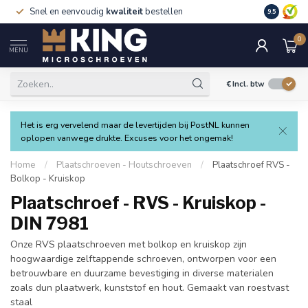
Snel en eenvoudig
kwaliteit
bestellen
9.5
0
MENU
€
Incl. btw
Het is erg vervelend maar de levertijden bij PostNL kunnen
oplopen vanwege drukte. Excuses voor het ongemak!
Home
/
Plaatschroeven - Houtschroeven
/
Plaatschroef RVS -
Bolkop - Kruiskop
Plaatschroef - RVS - Kruiskop -
DIN 7981
Onze RVS plaatschroeven met bolkop en kruiskop zijn
hoogwaardige zelftappende schroeven, ontworpen voor een
betrouwbare en duurzame bevestiging in diverse materialen
zoals dun plaatwerk, kunststof en hout. Gemaakt van roestvast
staal