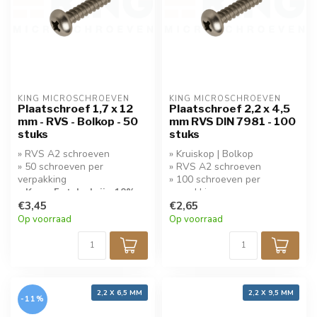
KING MICROSCHROEVEN
KING MICROSCHROEVEN
Plaatschroef 1,7 x 12
Plaatschroef 2,2 x 4,5
mm - RVS - Bolkop - 50
mm RVS DIN 7981 - 100
stuks
stuks
» RVS A2 schroeven
» Kruiskop | Bolkop
» 50 schroeven per
» RVS A2 schroeven
verpakking
» 100 schroeven per
» Koop 5 stuks krijg 10%
verpakking
korting!
€3,45
» Koop 5 stuks krijg 10%
€2,65
korting!
Op voorraad
Op voorraad
2,2 X 6,5 MM
2,2 X 9,5 MM
-11%