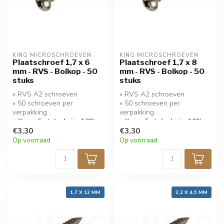
KING MICROSCHROEVEN
KING MICROSCHROEVEN
Plaatschroef 1,7 x 6
Plaatschroef 1,7 x 8
mm - RVS - Bolkop - 50
mm - RVS - Bolkop - 50
stuks
stuks
» RVS A2 schroeven
» RVS A2 schroeven
» 50 schroeven per
» 50 schroeven per
verpakking
verpakking
» Koop 5 stuks krijg 10%
» Koop 5 stuks krijg 10%
korting!
€3,30
korting!
€3,30
Op voorraad
Op voorraad
1,7 X 12 MM
2,2 X 4,5 MM