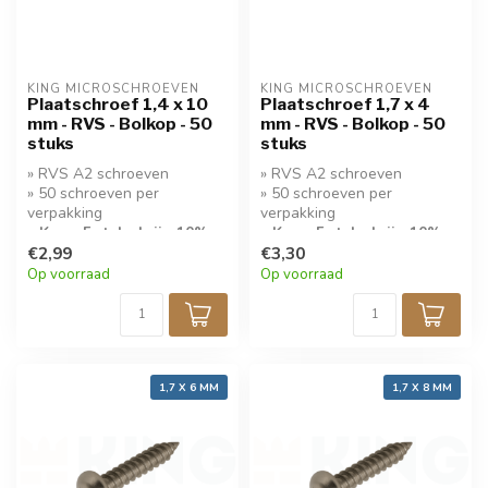
KING MICROSCHROEVEN
KING MICROSCHROEVEN
Plaatschroef 1,4 x 10
Plaatschroef 1,7 x 4
mm - RVS - Bolkop - 50
mm - RVS - Bolkop - 50
stuks
stuks
» RVS A2 schroeven
» RVS A2 schroeven
» 50 schroeven per
» 50 schroeven per
verpakking
verpakking
» Koop 5 stuks krijg 10%
» Koop 5 stuks krijg 10%
korting!
€2,99
korting!
€3,30
Op voorraad
Op voorraad
1,7 X 6 MM
1,7 X 8 MM