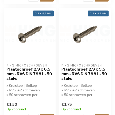
2,9 X 6,5 MM
2,9 X 9,5 MM
KING MICROSCHROEVEN
KING MICROSCHROEVEN
Plaatschroef 2,9 x 6,5
Plaatschroef 2,9 x 9,5
mm - RVS DIN 7981 - 50
mm - RVS DIN 7981 - 50
stuks
stuks
» Kruiskop | Bolkop
» Kruiskop | Bolkop
» RVS A2 schroeven
» RVS A2 schroeven
» 50 schroeven per
» 50 schroeven per
verpakking
verpakking
» Koop 5 stuks krijg 10%
€1,50
» Koop 5 stuks krijg 10%
€1,75
korting!
korting!
Op voorraad
Op voorraad