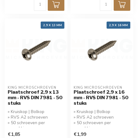
2,9 X 13 MM
2,9 X 16 MM
KING MICROSCHROEVEN
KING MICROSCHROEVEN
Plaatschroef 2,9 x 13
Plaatschroef 2,9 x 16
mm - RVS DIN 7981 - 50
mm - RVS DIN 7981 - 50
stuks
stuks
» Kruiskop | Bolkop
» Kruiskop | Bolkop
» RVS A2 schroeven
» RVS A2 schroeven
» 50 schroeven per
» 50 schroeven per
verpakking
verpakking
» Koop 5 stuks krijg 10%
€1,85
» Koop 5 stuks krijg 10%
€1,99