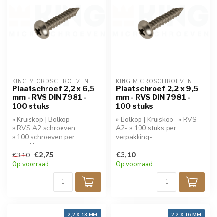
KING MICROSCHROEVEN
KING MICROSCHROEVEN
Plaatschroef 2,2 x 6,5
Plaatschroef 2,2 x 9,5
mm - RVS DIN 7981 -
mm - RVS DIN 7981 -
100 stuks
100 stuks
» Kruiskop | Bolkop
» Bolkop | Kruiskop- » RVS
» RVS A2 schroeven
A2- » 100 stuks per
» 100 schroeven per
verpakking-
verpakking
» Koop 5 stuks krijg 10%
€2,75
€3,10
€3,10
korting!
Op voorraad
Op voorraad
2,2 X 13 MM
2,2 X 16 MM