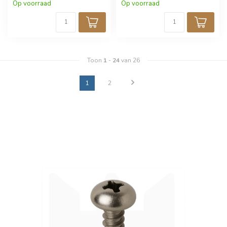
korting!
korting!
Op voorraad
Op voorraad
Toon
1
-
24
van 26
1
2