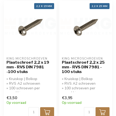
2,2 X 19 MM
2,2 X 25 MM
KING MICROSCHROEVEN
KING MICROSCHROEVEN
Plaatschroef 2,2 x 19
Plaatschroef 2,2 x 25
mm - RVS DIN 7981
mm - RVS DIN 7981 -
-100 stuks
100 stuks
» Kruiskop | Bolkop
» Kruiskop | Bolkop
» RVS A2 schroeven
» RVS A2 schroeven
» 100 schroeven per
» 100 schroeven per
verpakking
verpakking
» Koop 5 stuks krijg 10%
€3,50
» Koop 5 stuks krijg 10%
€3,95
korting!
korting!
Op voorraad
Op voorraad