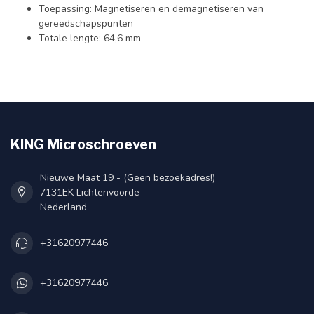
Toepassing: Magnetiseren en demagnetiseren van
gereedschapspunten
Totale lengte: 64,6 mm
KING Microschroeven
Nieuwe Maat 19 - (Geen bezoekadres!)
7131EK Lichtenvoorde
Nederland
+31620977446
+31620977446