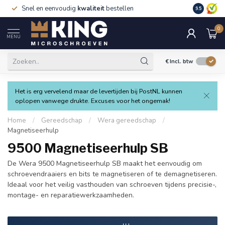
Snel en eenvoudig
kwaliteit
bestellen
9.5
0
MENU
€
Incl. btw
Het is erg vervelend maar de levertijden bij PostNL kunnen
oplopen vanwege drukte. Excuses voor het ongemak!
Home
/
Gereedschap
/
Wera gereedschap
/
Magnetiseerhulp
9500 Magnetiseerhulp SB
De Wera 9500 Magnetiseerhulp SB maakt het eenvoudig om
schroevendraaiers en bits te magnetiseren of te demagnetiseren.
Ideaal voor het veilig vasthouden van schroeven tijdens precisie-,
montage- en reparatiewerkzaamheden.