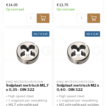
snijden
snijden
€14,05
€13,75
Op voorraad
Op voorraad
M1,7 X 0,35
M2 X 0,40
KING MICROSCHROEVEN
KING MICROSCHROEVEN
Snijplaat metrisch M1,7
Snijplaat metrisch M2 x
x 0,35 - DIN 322
0,40 - DIN 322
» High speed steel
» High speed steel
» 1 snijplaat per verpakking
» 1 snijplaat per verpakking
» M1,7 schroefdraad
» M2 schroefdraad snijden