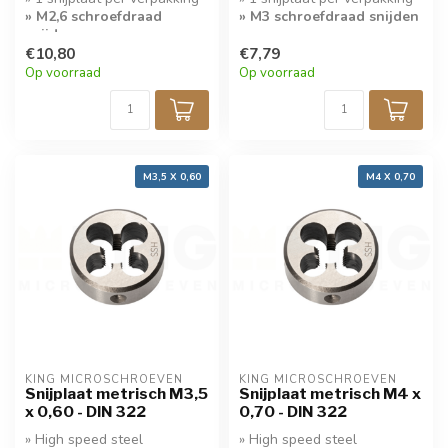
» M2,6 schroefdraad
» M3 schroefdraad snijden
snijden
€10,80
€7,79
Op voorraad
Op voorraad
M3,5 X 0,60
M4 X 0,70
KING MICROSCHROEVEN
KING MICROSCHROEVEN
Snijplaat metrisch M3,5
Snijplaat metrisch M4 x
x 0,60 - DIN 322
0,70 - DIN 322
» High speed steel
» High speed steel