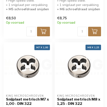
» High speed steel
» High speed steel
» 1 snijplaat per verpakking
» 1 snijplaat per verpakking
» M5 schroefdraad snijden
» M6 schroefdraad snijden
€8,50
€8,75
Op voorraad
Op voorraad
M7 X 1,00
M8 X 1,25
KING MICROSCHROEVEN
KING MICROSCHROEVEN
Snijplaat metrisch M7 x
Snijplaat metrisch M8 x
1,00 - DIN 322
1,25 - DIN 322