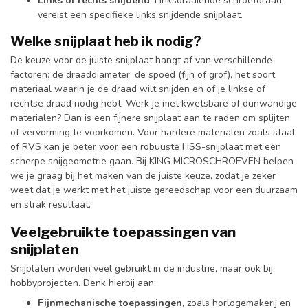
Links of rechts snijdend
: Linksdraaiende schroefdraad
vereist een specifieke links snijdende snijplaat.
Welke snijplaat heb ik nodig?
De keuze voor de juiste snijplaat hangt af van verschillende
factoren: de draaddiameter, de spoed (fijn of grof), het soort
materiaal waarin je de draad wilt snijden en of je linkse of
rechtse draad nodig hebt. Werk je met kwetsbare of dunwandige
materialen? Dan is een fijnere snijplaat aan te raden om splijten
of vervorming te voorkomen. Voor hardere materialen zoals staal
of RVS kan je beter voor een robuuste HSS-snijplaat met een
scherpe snijgeometrie gaan. Bij KING MICROSCHROEVEN helpen
we je graag bij het maken van de juiste keuze, zodat je zeker
weet dat je werkt met het juiste gereedschap voor een duurzaam
en strak resultaat.
Veelgebruikte toepassingen van
snijplaten
Snijplaten worden veel gebruikt in de industrie, maar ook bij
hobbyprojecten. Denk hierbij aan:
Fijnmechanische toepassingen
, zoals horlogemakerij en