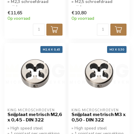
» M2,3 schroefdraad
» M2,5 schroefdraad
snijden
snijden
€11,65
€10,80
Op voorraad
Op voorraad
M2,6 X 0,45
M3 X 0,50
KING MICROSCHROEVEN
KING MICROSCHROEVEN
Snijplaat metrisch M2,6
Snijplaat metrisch M3 x
x 0,45 - DIN 322
0,50 - DIN 322
» High speed steel
» High speed steel
» 1 snijplaat per verpakking
» 1 snijplaat per verpakking