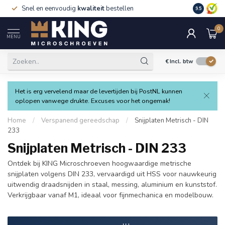
Snel en eenvoudig
kwaliteit
bestellen
9.5
0
MENU
€
Incl. btw
Het is erg vervelend maar de levertijden bij PostNL kunnen
oplopen vanwege drukte. Excuses voor het ongemak!
Home
/
Verspanend gereedschap
/
Snijplaten Metrisch - DIN
233
Snijplaten Metrisch - DIN 233
Ontdek bij KING Microschroeven hoogwaardige metrische
snijplaten volgens DIN 233, vervaardigd uit HSS voor nauwkeurig
uitwendig draadsnijden in staal, messing, aluminium en kunststof.
Verkrijgbaar vanaf M1, ideaal voor fijnmechanica en modelbouw.